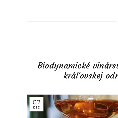
Biodynamické vinárs
kráľovskej odr
02
DEC