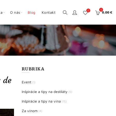
0
0
ka
O nás
Blog
Kontakt
0,00
€
RUBRIKA
 de
Event
(1)
Inšpirácie a tipy na destiláty
(5)
Inšpirácie a tipy na vína
(15)
Za vínom
(4)