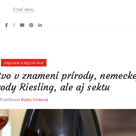
Čítať ďalej
Inšpirácie a tipy na vína
tvo v znamení prírody, nemecke
ody Riesling, ale aj sektu
Publikoval
Beáta Vlnková