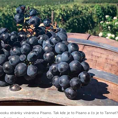
booku stránky vinárstva Pisano. Tak kde je to Pisano a čo je to Tannat