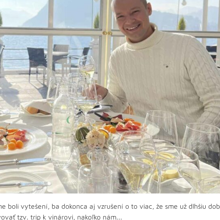
 boli vytešení, ba dokonca aj vzrušení o to viac, že sme už dlhšiu do
ovať tzv. trip k vinárovi, nakoľko nám...