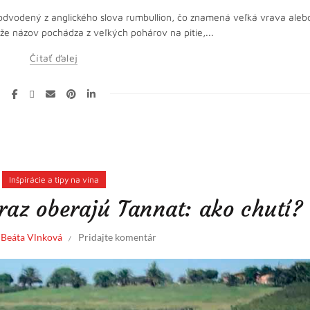
odvodený z anglického slova rumbullion, čo znamená veľká vrava aleb
, že názov pochádza z veľkých pohárov na pitie,...
Čítať ďalej
Inšpirácie a tipy na vína
raz oberajú Tannat: ako chutí?
l
Beáta Vlnková
Pridajte komentár