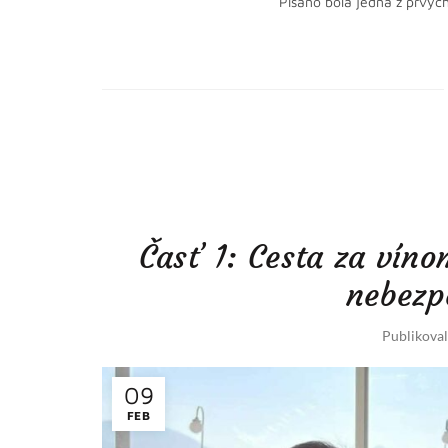
Pisano bola jedna z prvých
Časť 1: Cesta za vín
nebezp
Publikova
09
FEB