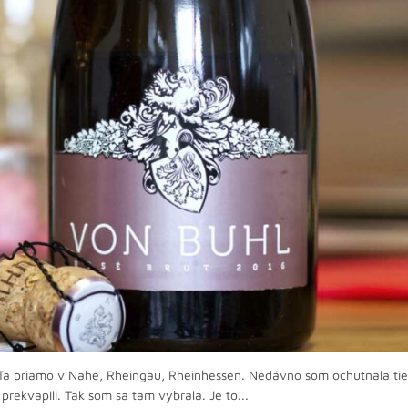
eľa priamo v Nahe, Rheingau, Rheinhessen. Nedávno som ochutnala tie
prekvapili. Tak som sa tam vybrala. Je to...