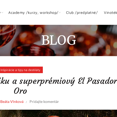
y
Academy /kurzy, workshop/
Club /predplatné/
Vinoté
BLOG
Inšpirácie a tipy na destiláty
iku a superprémiový El Pasador
Oro
l
Beáta Vlnková
Pridajte komentár