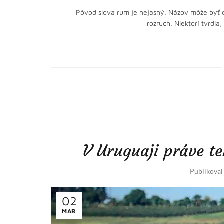
Pôvod slova rum je nejasný. Názov môže byť 
rozruch. Niektorí tvrdia
V Uruguaji práve te
Publikova
02
MAR