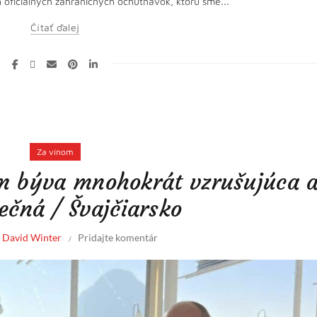
 oficiálnych zahraničných ochutnávok, ktorú sme...
Čítať ďalej
Za vínom
om býva mnohokrát vzrušujúca 
ečná / Švajčiarsko
l
David Winter
Pridajte komentár