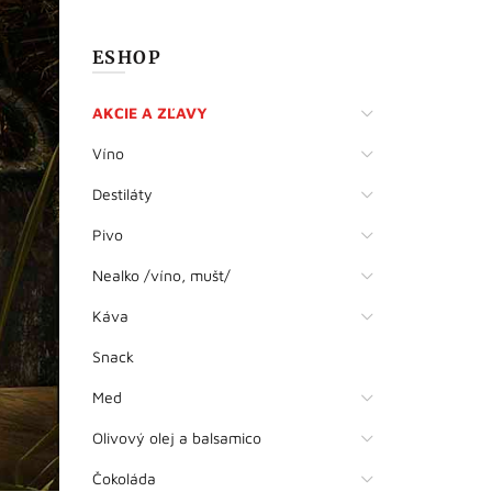
ESHOP
AKCIE A ZĽAVY
Víno
Destiláty
Pivo
Nealko /víno, mušt/
Káva
Snack
Med
Olivový olej a balsamico
Čokoláda