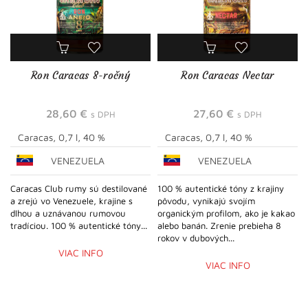
Ron Caracas 8-ročný
Ron Caracas Nectar
28,60
€
27,60
€
s DPH
s DPH
Caracas, 0,7 l, 40 %
Caracas, 0,7 l, 40 %
VENEZUELA
VENEZUELA
Caracas Club rumy sú destilované
100 % autentické tóny z krajiny
a zrejú vo Venezuele, krajine s
pôvodu, vynikajú svojím
dlhou a uznávanou rumovou
organickým profilom, ako je kakao
tradíciou. 100 % autentické tóny...
alebo banán. Zrenie prebieha 8
rokov v dubových...
VIAC INFO
VIAC INFO