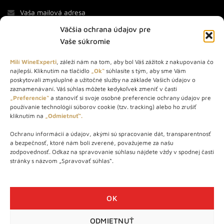
Väčšia ochrana údajov pre
Vaše súkromie
Milí WineExperti
, záleží nám na tom, aby bol Váš zážitok z nakupovania čo
najlepší. Kliknutím na tlačidlo
„Ok“
súhlasíte s tým, aby sme Vám
O NÁS
poskytovali zmysluplné a užitočné služby na základe Vašich údajov o
zaznamenávaní. Váš súhlas môžete kedykoľvek zmeniť v časti
„Preferencie“
a stanoviť si svoje osobné preferencie ochrany údajov pre
STORE – obchod s vínom a destilátmi od roku 2010. Na našej
používanie technológií súborov cookie (tzv. tracking) alebo ho zrušiť
webovej stránke predávame viac ako 1000+ značkových
kliknutím na
„Odmietnuť“.
produktov.
Ochranu informácií a údajov, akými sú spracovanie dát, transparentnosť
Info tel.: +421 917 779 888
a bezpečnosť, ktoré nám boli zverené, považujeme za našu
Vínotéka: +421 917 888 879
zodpovednosť. Odkaz na spravovanie súhlasu nájdete vždy v spodnej časti
stránky s názvom „Spravovať súhlas“.
Vínotéka: Bratislavská 49/B, Bratislava 841 06
Centrála: Na vrátkach 1/N, Bratislava 841 01
OK
ODMIETNUŤ