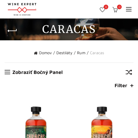
0
0
CARACAS
Domov
Destiláty
Rum
Caracas
Zobraziť Bočný Panel
Filter