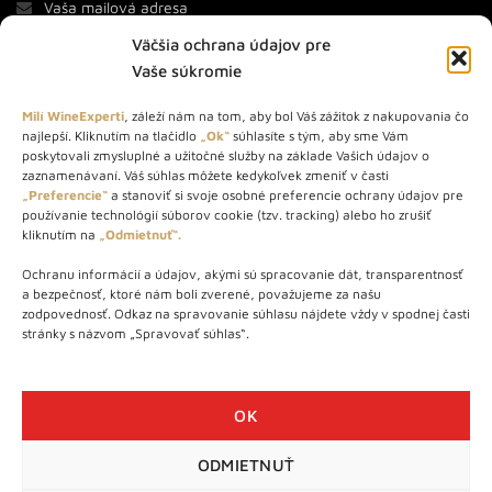
Väčšia ochrana údajov pre
Vaše súkromie
Milí WineExperti
, záleží nám na tom, aby bol Váš zážitok z nakupovania čo
najlepší. Kliknutím na tlačidlo
„Ok“
súhlasíte s tým, aby sme Vám
O NÁS
poskytovali zmysluplné a užitočné služby na základe Vašich údajov o
zaznamenávaní. Váš súhlas môžete kedykoľvek zmeniť v časti
„Preferencie“
a stanoviť si svoje osobné preferencie ochrany údajov pre
STORE – obchod s vínom a destilátmi od roku 2010. Na našej
používanie technológií súborov cookie (tzv. tracking) alebo ho zrušiť
webovej stránke predávame viac ako 1000+ značkových
kliknutím na
„Odmietnuť“.
produktov.
Ochranu informácií a údajov, akými sú spracovanie dát, transparentnosť
Info tel.: +421 917 779 888
a bezpečnosť, ktoré nám boli zverené, považujeme za našu
Vínotéka: +421 917 888 879
zodpovednosť. Odkaz na spravovanie súhlasu nájdete vždy v spodnej časti
stránky s názvom „Spravovať súhlas“.
Vínotéka: Bratislavská 49/B, Bratislava 841 06
Centrála: Na vrátkach 1/N, Bratislava 841 01
OK
ODMIETNUŤ
WineExpert.sk © 2026 | Všetky práva vyhradené | tel: +421 917