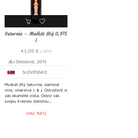
Saturnia – Muškát žltý 0,375
l
43,05
€
s DPH
J&J Ostožovič, 2015
SLOVENSKO
Muškát žltý Saturnia, slamové
víno, vinárstva J. & J. Ostrožovič si
vás okamžite získa. Osloví vás
svojou krásnou zlatistou...
VIAC INFO