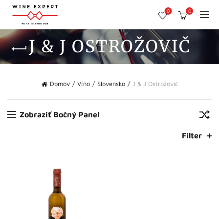
0
0
J & J OSTROŽOVIČ
Domov
Víno
Slovensko
J & J Ostrožovič
Zobraziť Bočný Panel
Filter