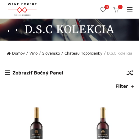
0
0
D.S.C KOLEKCIA
Domov
Víno
Slovensko
Château Topoľčianky
D.S.C Kolekcia
Zobraziť Bočný Panel
Filter