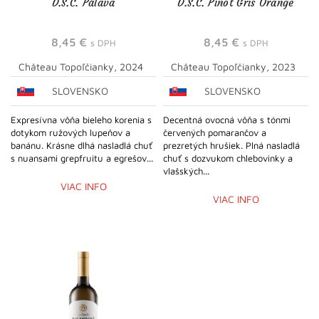
D.S.C. Pálava
D.S.C. Pinot Gris Orange
8,45
€
8,45
€
s DPH
s DPH
Château Topoľčianky, 2024
Château Topoľčianky, 2023
SLOVENSKO
SLOVENSKO
Expresívna vôňa bieleho korenia s
Decentná ovocná vôňa s tónmi
dotykom ružových lupeňov a
červených pomarančov a
banánu. Krásne dlhá nasladlá chuť
prezretých hrušiek. Plná nasladlá
s nuansami grepfruitu a egrešov...
chuť s dozvukom chlebovinky a
vlašských...
VIAC INFO
VIAC INFO