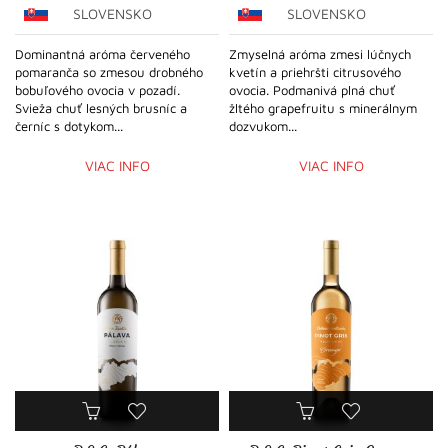
SLOVENSKO
SLOVENSKO
Dominantná aróma červeného
Zmyselná aróma zmesi lúčnych
pomaranča so zmesou drobného
kvetín a priehršti citrusového
bobuľového ovocia v pozadí.
ovocia. Podmanivá plná chuť
Svieža chuť lesných brusníc a
žltého grapefruitu s minerálnym
černíc s dotykom...
dozvukom...
VIAC INFO
VIAC INFO