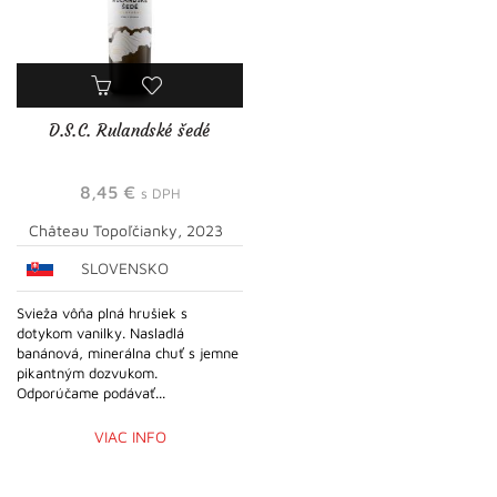
D.S.C. Rulandské šedé
8,45
€
s DPH
Château Topoľčianky, 2023
SLOVENSKO
Svieža vôňa plná hrušiek s
dotykom vanilky. Nasladlá
banánová, minerálna chuť s jemne
pikantným dozvukom.
Odporúčame podávať...
VIAC INFO