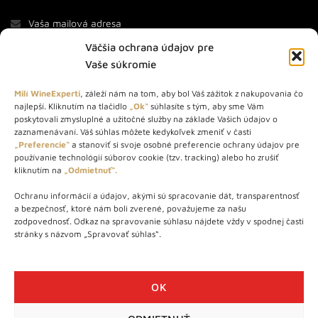
Väčšia ochrana údajov pre
Vaše súkromie
Milí WineExperti
, záleží nám na tom, aby bol Váš zážitok z nakupovania čo
najlepší. Kliknutím na tlačidlo
„Ok“
súhlasíte s tým, aby sme Vám
O NÁS
poskytovali zmysluplné a užitočné služby na základe Vašich údajov o
zaznamenávaní. Váš súhlas môžete kedykoľvek zmeniť v časti
„Preferencie“
a stanoviť si svoje osobné preferencie ochrany údajov pre
STORE – obchod s vínom a destilátmi od roku 2010. Na našej
používanie technológií súborov cookie (tzv. tracking) alebo ho zrušiť
webovej stránke predávame viac ako 1000+ značkových
kliknutím na
„Odmietnuť“.
produktov.
Ochranu informácií a údajov, akými sú spracovanie dát, transparentnosť
Info tel.: +421 917 779 888
a bezpečnosť, ktoré nám boli zverené, považujeme za našu
Vínotéka: +421 917 888 879
zodpovednosť. Odkaz na spravovanie súhlasu nájdete vždy v spodnej časti
stránky s názvom „Spravovať súhlas“.
Vínotéka: Bratislavská 49/B, Bratislava 841 06
Centrála: Na vrátkach 1/N, Bratislava 841 01
OK