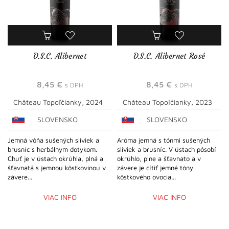
D.S.C. Alibernet
D.S.C. Alibernet Rosé
8,45
€
8,45
€
s DPH
s DPH
Château Topoľčianky, 2024
Château Topoľčianky, 2023
SLOVENSKO
SLOVENSKO
Jemná vôňa sušených sliviek a
Aróma jemná s tónmi sušených
brusníc s herbálnym dotykom.
sliviek a brusníc. V ústach pôsobí
Chuť je v ústach okrúhla, plná a
okrúhlo, plne a šťavnato a v
šťavnatá s jemnou kôstkovinou v
závere je cítiť jemné tóny
závere...
kôstkového ovocia...
VIAC INFO
VIAC INFO