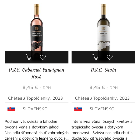
D.S.C. Cabernet Sauvignon
D.S.C. Devín
Rosé
8,45
€
8,45
€
s DPH
s DPH
Château Topoľčianky, 2023
Château Topoľčianky, 2023
SLOVENSKO
SLOVENSKO
Podmanivá, svieža a lahodne
Intenzívna vôňa lúčnych kvetov a
ovocná vôňa s dotykom jahôd.
tropického ovocia s dotykom
Nasladlá šťavnatá chuť záhradných
medovosti. Svieža nasladlá chuť s
čerešní s dotykom lesného ovocia...
dochuťou citrusového ovocia a