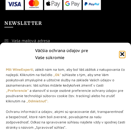
NEWSLETTER
Väčšia ochrana údajov pre
Vaše súkromie
Milí WineExperti
, záleží nám na tom, aby bol Váš zážitok z nakupovania čo
najlepší. Kliknutím na tlačidlo
„Ok“
súhlasíte s tým, aby sme Vám
O NÁS
poskytovali zmysluplné a užitočné služby na základe Vašich údajov o
zaznamenávaní. Váš súhlas môžete kedykoľvek zmeniť v časti
„Preferencie“
a stanoviť si svoje osobné preferencie ochrany údajov pre
STORE – obchod s vínom a destilátmi od roku 2010. Na našej
používanie technológií súborov cookie (tzv. tracking) alebo ho zrušiť
webovej stránke predávame viac ako 1000+ značkových
kliknutím na
„Odmietnuť“.
produktov.
Ochranu informácií a údajov, akými sú spracovanie dát, transparentnosť
Info tel.: +421 917 779 888
a bezpečnosť, ktoré nám boli zverené, považujeme za našu
Vínotéka: +421 917 888 879
zodpovednosť. Odkaz na spravovanie súhlasu nájdete vždy v spodnej časti
stránky s názvom „Spravovať súhlas“.
Vínotéka: Bratislavská 49/B, Bratislava 841 06