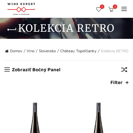
0
0
KOLEKCIA RETRO
Domov
Víno
Slovensko
Château Topoľčianky
Kolekcia RETRO
Zobraziť Bočný Panel
Filter