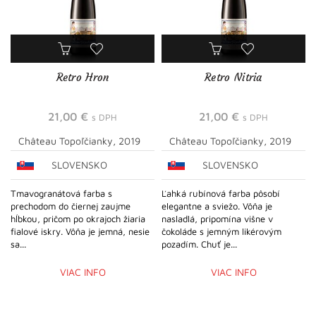
Retro Hron
Retro Nitria
21,00
€
21,00
€
s DPH
s DPH
Château Topoľčianky, 2019
Château Topoľčianky, 2019
SLOVENSKO
SLOVENSKO
Tmavogranátová farba s
Ľahká rubínová farba pôsobí
prechodom do čiernej zaujme
elegantne a sviežo. Vôňa je
hĺbkou, pričom po okrajoch žiaria
nasladlá, pripomína višne v
fialové iskry. Vôňa je jemná, nesie
čokoláde s jemným likérovým
sa...
pozadím. Chuť je...
VIAC INFO
VIAC INFO