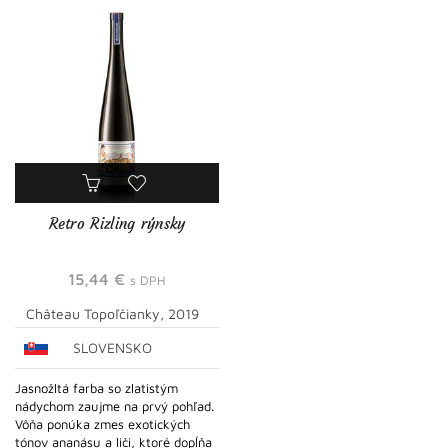
Retro Rizling rýnsky
15,44
€
s DPH
Château Topoľčianky, 2019
SLOVENSKO
Jasnožltá farba so zlatistým
nádychom zaujme na prvý pohľad.
Vôňa ponúka zmes exotických
tónov ananásu a liči, ktoré dopĺňa