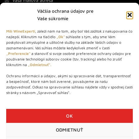
Väčšia ochrana údajov pre
Vaše súkromie
Milí WineExperti
, záleží nám na tom, aby bol Váš zážitok z nakupovania čo
najlepší. Kliknutím na tlačidlo
„Ok“
súhlasíte s tým, aby sme Vám
O NÁS
poskytovali zmysluplné a užitočné služby na základe Vašich údajov o
zaznamenávaní. Váš súhlas môžete kedykoľvek zmeniť v časti
STORE – obchod s vínom a destilátmi od roku 2010. Na našej
„Preferencie“
a stanoviť si svoje osobné preferencie ochrany údajov pre
používanie technológií súborov cookie (tzv. tracking) alebo ho zrušiť
webovej stránke predávame viac ako 1000+ značkových
kliknutím na
„Odmietnuť“.
produktov.
Ochranu informácií a údajov, akými sú spracovanie dát, transparentnosť
Info tel.: +421 917 779 888
a bezpečnosť, ktoré nám boli zverené, považujeme za našu
Vínotéka: +421 917 888 879
zodpovednosť. Odkaz na spravovanie súhlasu nájdete vždy v spodnej časti
stránky s názvom „Spravovať súhlas“.
Vínotéka: Bratislavská 49/B, Bratislava 841 06
Centrála: Na vrátkach 1/N, Bratislava 841 01
OK
ODMIETNUŤ
WineExpert.sk © 2026 | Všetky práva vyhradené | tel: +421 917