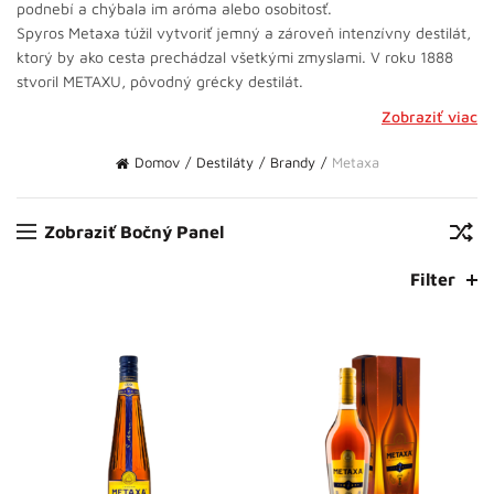
podnebí a chýbala im aróma alebo osobitosť.
Spyros Metaxa túžil vytvoriť jemný a zároveň intenzívny destilát,
ktorý by ako cesta prechádzal všetkými zmyslami. V roku 1888
stvoril METAXU, pôvodný grécky destilát.
Zobraziť viac
Domov
Destiláty
Brandy
Metaxa
Zobraziť Bočný Panel
Filter