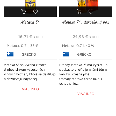
Metaxa 5*
Metaxa 7*, darčekový box
16,71
€
24,93
€
s DPH
s DPH
Metaxa, 0,7 l, 38 %
Metaxa, 0,7 l, 40 %
GRÉCKO
GRÉCKO
Metaxa 5* sa vyrába z troch
Brandy Metaxa 7* má vyzretú a
druhov slnkom vysušených
sladkastú chuť s jemnými tónmi
vinných hrozien, ktoré sa destilujú
vanilky. Krásna plná
a dozrievajú najmenej...
tmavojantárová farba láka k
ochutnaniu...
VIAC INFO
VIAC INFO