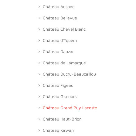
Château Ausone
Château Bellevue
Château Cheval Blanc
Château d'Yquem
Château Dauzac
Château de Lamarque
Château Ducru-Beaucaillou
Château Figeac
Château Giscours
Château Grand Puy Lacoste
Château Haut-Brion
Château Kirwan