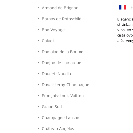
Armand de Brignac
Barons de Rothschild
Elegancia
stránkam
Bon Voyage
vína. Vo 
čistá ov
Calvet
a červený
Domaine de la Baume
Donjon de Lamarque
Doudet-Naudin
Duval-Leroy Champagne
François-Louis Vuitton
Grand Sud
Champagne Lanson
Château Angélus