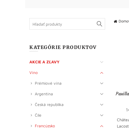
Search
Domo
for:
KATEGÓRIE PRODUKTOV
AKCIE A ZĽAVY
Víno
Prémiové vína
Pauill
Argentína
Česká republika
1
Čile
Châte
Francúzsko
Lacost