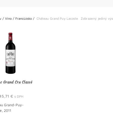
v
Víno
Francúzsko
Château Grand Puy Lacoste
Zobrazený jediný vý
ac Grand Cru Classé
45,71
€
s DPH
au Grand-Puy-
e, 2011