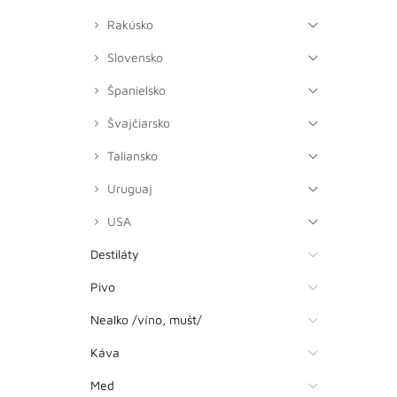
Rakúsko
Slovensko
Španielsko
Švajčiarsko
Taliansko
Uruguaj
USA
Destiláty
Pivo
Nealko /víno, mušt/
Káva
Med