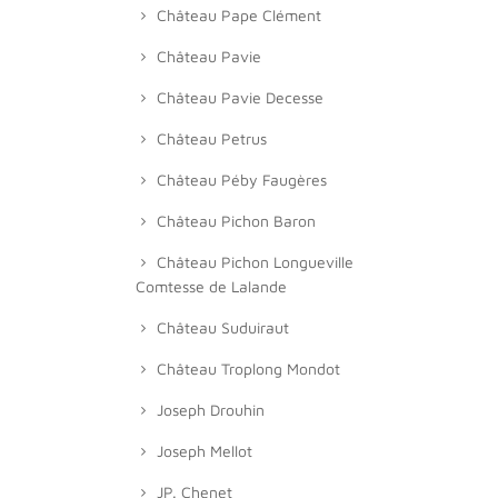
Château Pape Clément
Château Pavie
Château Pavie Decesse
Château Petrus
Château Péby Faugères
Château Pichon Baron
Château Pichon Longueville
Comtesse de Lalande
Château Suduiraut
Château Troplong Mondot
Joseph Drouhin
Joseph Mellot
JP. Chenet