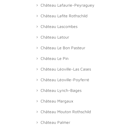
Château Lafaurie-Peyraguey
Château Lafite Rothschild
Château Lascombes
Château Latour
Château Le Bon Pasteur
Château Le Pin
Château Léoville-Las Cases
Château Léoville-Poyferré
Château Lynch-Bages
Château Margaux
Château Mouton Rothschild
Château Palmer