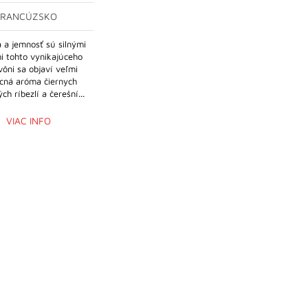
FRANCÚZSKO
 a jemnosť sú silnými
i tohto vynikajúceho
vôni sa objaví veľmi
ocná aróma čiernych
ch ríbezlí a čerešní...
VIAC INFO