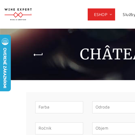
ESHOP
Služb
CHÂTE