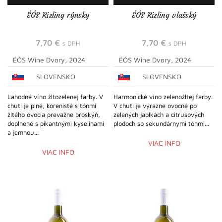
ÉÓS Rizling rýnsky
ÉÓS Rizling vlašský
7,70
€
7,70
€
s DPH
s DPH
ÉÓS Wine Dvory, 2024
ÉÓS Wine Dvory, 2024
SLOVENSKO
SLOVENSKO
Lahodné víno žltozelenej farby. V
Harmonické víno zelenožltej farby.
chuti je plné, korenisté s tónmi
V chuti je výrazne ovocné po
žltého ovocia prevažne broskýň,
zelených jablkách a citrusových
doplnené s pikantnými kyselinami
plodoch so sekundárnymi tónmi...
a jemnou...
VIAC INFO
VIAC INFO