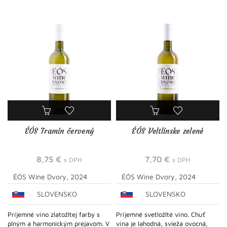
ÉÓS Tramín červený
ÉÓS Veltlínske zelené
8,75
€
7,70
€
s DPH
s DPH
ÉÓS Wine Dvory, 2024
ÉÓS Wine Dvory, 2024
SLOVENSKO
SLOVENSKO
Príjemné víno zlatožltej farby s
Príjemné svetložlté víno. Chuť
plným a harmonickým prejavom. V
vína je lahodná, svieža ovocná,