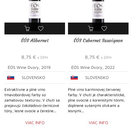
ÉÓS Alibernet
ÉÓS Cabernet Sauvignon
8,75
€
8,75
€
s DPH
s DPH
ÉÓS Wine Dvory, 2019
ÉÓS Wine Dvory, 2022
SLOVENSKO
SLOVENSKO
Extraktívne a plné víno
Plné víno karmínovej červenej
tmavobordovej farby so
farby. V chuti je charakteristické,
zamatovou textúrou. V chuti sa
plne ovocné s korenistými tónmi,
prejavujú čokoládovo-černicové
doplnené sušenými slivkami a
tóny, lesné ovocie a čerešne...
lesnými...
VIAC INFO
VIAC INFO