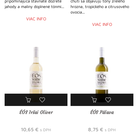
pripomínajúca šťavnaté dozreté
chuti sa objavujú tóny zrelého
jahody a maliny doplnené tónmi...
hrozna, tropického a citrusového
ovocia...
VIAC INFO
VIAC INFO
ÉÓS Iršai Oliver
ÉÓS Pálava
10,65
€
8,75
€
s DPH
s DPH