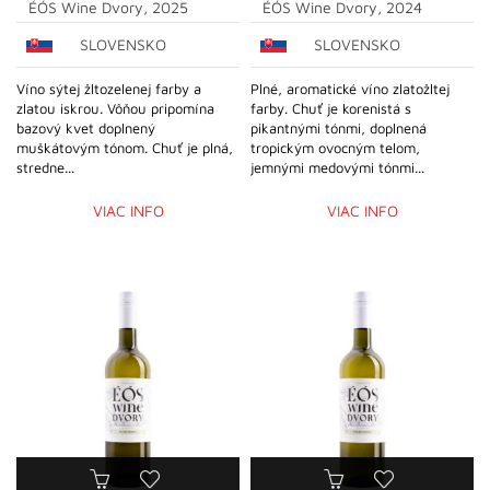
ÉÓS Wine Dvory, 2025
ÉÓS Wine Dvory, 2024
SLOVENSKO
SLOVENSKO
Víno sýtej žltozelenej farby a
Plné, aromatické víno zlatožltej
zlatou iskrou. Vôňou pripomína
farby. Chuť je korenistá s
bazový kvet doplnený
pikantnými tónmi, doplnená
muškátovým tónom. Chuť je plná,
tropickým ovocným telom,
stredne...
jemnými medovými tónmi...
VIAC INFO
VIAC INFO