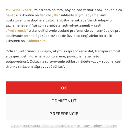
Milí WineExperti
, záleží nám na tom, aby bol Váš zážitok z nakupovania čo
najlepší. Kliknutím na tlačidlo
„Ok“
súhlasíte s tým, aby sme Vám
O NÁS
poskytovali zmysluplné a užitočné služby na základe Vašich údajov o
zaznamenávaní. Váš súhlas môžete kedykoľvek zmeniť v časti
„Preferencie“
a stanoviť si svoje osobné preferencie ochrany údajov pre
STORE – obchod s vínom a destilátmi od roku 2010. Na našej
používanie technológií súborov cookie (tzv. tracking) alebo ho zrušiť
webovej stránke predávame viac ako 1000+ značkových
kliknutím na
„Odmietnuť“.
produktov.
Ochranu informácií a údajov, akými sú spracovanie dát, transparentnosť
Info tel.: +421 917 779 888
a bezpečnosť, ktoré nám boli zverené, považujeme za našu
Vínotéka: +421 917 888 879
zodpovednosť. Odkaz na spravovanie súhlasu nájdete vždy v spodnej časti
stránky s názvom „Spravovať súhlas“.
Vínotéka: Bratislavská 49/B, Bratislava 841 06
Centrála: Na vrátkach 1/N, Bratislava 841 01
OK
ODMIETNUŤ
WineExpert.sk © 2026 | Všetky práva vyhradené | tel: +421 917
779 888 | e-mail:
info@wineexpert.sk
PREFERENCIE
Táto stránka je chránená sytémom reCAPTCHA od Google s
ochranou súkromia
a
podmienkami používania
Zásady používania súborov cookie
Zásady ochrany osobných údajov