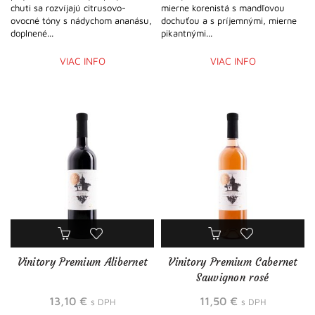
chuti sa rozvíjajú citrusovo-
mierne korenistá s mandľovou
ovocné tóny s nádychom ananásu,
dochuťou a s príjemnými, mierne
doplnené...
pikantnými...
VIAC INFO
VIAC INFO
Vinitory Premium Alibernet
Vinitory Premium Cabernet
Sauvignon rosé
13,10
€
11,50
€
s DPH
s DPH