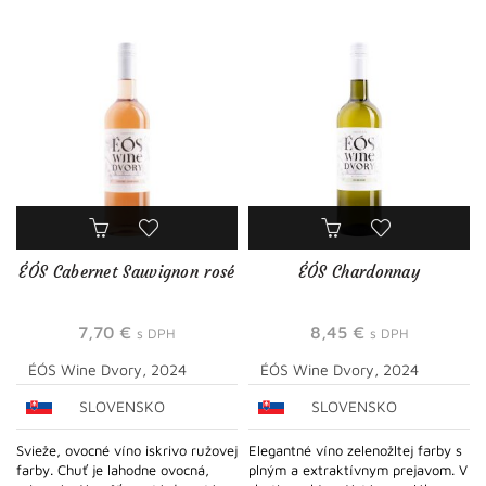
ÉÓS Cabernet Sauvignon rosé
ÉÓS Chardonnay
7,70
€
8,45
€
s DPH
s DPH
ÉÓS Wine Dvory, 2024
ÉÓS Wine Dvory, 2024
SLOVENSKO
SLOVENSKO
Svieže, ovocné víno iskrivo ružovej
Elegantné víno zelenožltej farby s
farby. Chuť je lahodne ovocná,
plným a extraktívnym prejavom. V