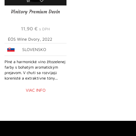
Vinitory Premium Devín
11,90
€
s DPH
ÉÓS Wine Dvory, 2022
SLOVENSKO
Plné a harmonické víno žltozelenej
farby s bohatým aromatickým
prejavom. V chuti sa rozvíjajú
korenisté a extraktívne tóny...
VIAC INFO