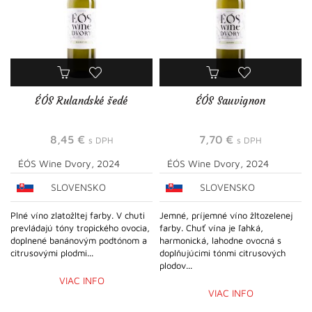
ÉÓS Rulandské šedé
ÉÓS Sauvignon
8,45
€
7,70
€
s DPH
s DPH
ÉÓS Wine Dvory, 2024
ÉÓS Wine Dvory, 2024
SLOVENSKO
SLOVENSKO
Plné víno zlatožltej farby. V chuti
Jemné, príjemné víno žltozelenej
prevládajú tóny tropického ovocia,
farby. Chuť vína je ľahká,
doplnené banánovým podtónom a
harmonická, lahodne ovocná s
citrusovými plodmi...
doplňujúcimi tónmi citrusových
plodov...
VIAC INFO
VIAC INFO