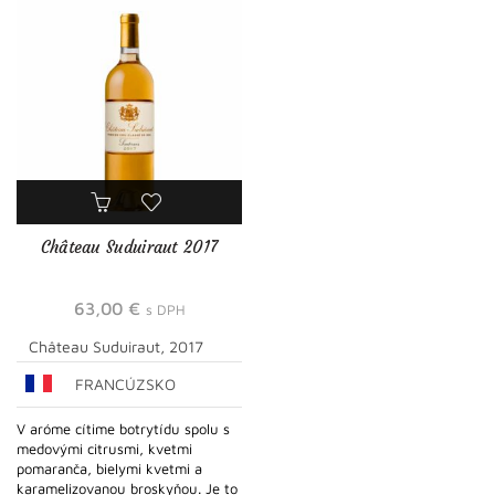
Château Suduiraut 2017
63,00
€
s DPH
Château Suduiraut, 2017
FRANCÚZSKO
V aróme cítime botrytídu spolu s
medovými citrusmi, kvetmi
pomaranča, bielymi kvetmi a
karamelizovanou broskyňou. Je to