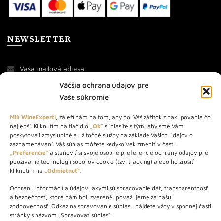
NEWSLETTER
Väčšia ochrana údajov pre
Vaše súkromie
Milí WineExperti
, záleží nám na tom, aby bol Váš zážitok z nakupovania čo
najlepší. Kliknutím na tlačidlo
„Ok“
súhlasíte s tým, aby sme Vám
O NÁS
poskytovali zmysluplné a užitočné služby na základe Vašich údajov o
zaznamenávaní. Váš súhlas môžete kedykoľvek zmeniť v časti
„Preferencie“
a stanoviť si svoje osobné preferencie ochrany údajov pre
STORE – obchod s vínom a destilátmi od roku 2010. Na našej
používanie technológií súborov cookie (tzv. tracking) alebo ho zrušiť
webovej stránke predávame viac ako 1000+ značkových
kliknutím na
„Odmietnuť“.
produktov.
Ochranu informácií a údajov, akými sú spracovanie dát, transparentnosť
Info tel.: +421 917 779 888
a bezpečnosť, ktoré nám boli zverené, považujeme za našu
Vínotéka: +421 917 888 879
zodpovednosť. Odkaz na spravovanie súhlasu nájdete vždy v spodnej časti
stránky s názvom „Spravovať súhlas“.
Vínotéka: Bratislavská 49/B, Bratislava 841 06