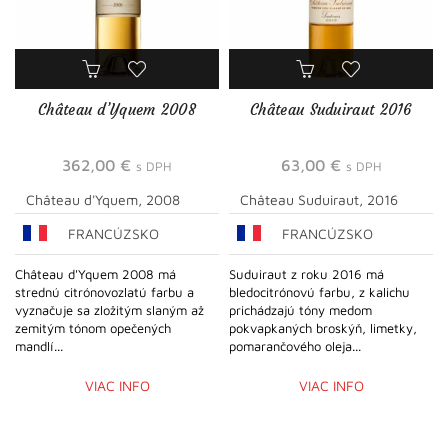
Château d’Yquem 2008
Château Suduiraut 2016
362,00
€
63,00
€
s DPH
s DPH
Château d'Yquem, 2008
Château Suduiraut, 2016
FRANCÚZSKO
FRANCÚZSKO
Château d'Yquem 2008 má
Suduiraut z roku 2016 má
strednú citrónovozlatú farbu a
bledocitrónovú farbu, z kalichu
vyznačuje sa zložitým slaným až
prichádzajú tóny medom
zemitým tónom opečených
pokvapkaných broskýň, limetky,
mandlí...
pomarančového oleja...
VIAC INFO
VIAC INFO