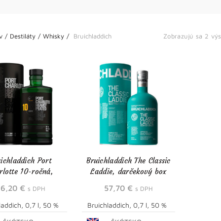
v
Destiláty
Whisky
Bruichladdich
Zobrazujú sa 2 vý
ichladdich Port
Bruichladdich The Classic
rlotte 10-ročná,
Laddie, darčekový box
arčekový box
86,20
€
57,70
€
s DPH
s DPH
laddich, 0,7 l, 50 %
Bruichladdich, 0,7 l, 50 %