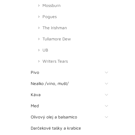
Mossburn
Pogues
The Irishman
Tullamore Dew
UB
Writers Tears
Pivo
Nealko /víno, mušt/
Káva
Med
Olivový olej a balsamico
Darčekové tašky a krabice