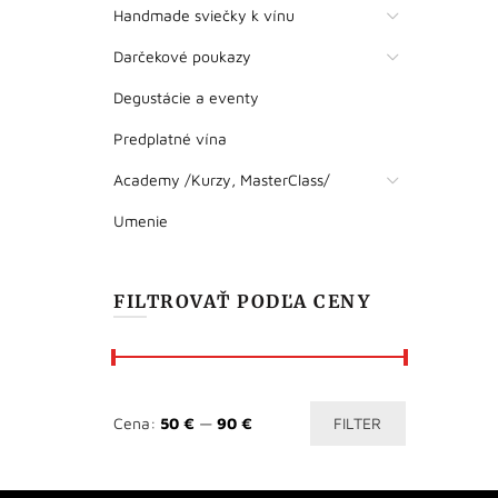
Handmade sviečky k vínu
Darčekové poukazy
Degustácie a eventy
Predplatné vína
Academy /Kurzy, MasterClass/
Umenie
FILTROVAŤ PODĽA CENY
Minimálna
Maximálna
Cena:
50 €
—
90 €
FILTER
cena
cena