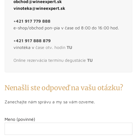
obchod@wineexpert.sk
vinoteka@wineexpert.sk
+421 917 779 888
e-shop/obchod pon-pia v čase od 8:00 do 16:00 hod.
+421 917 888 879
vínotéka v
čase otv. hodín
TU
Online rezervácia termínu degustácie
TU
Nenašli ste odpoveď na vašu otázku?
Zanechajte nám správu a my sa vám ozveme.
Meno (povinné)