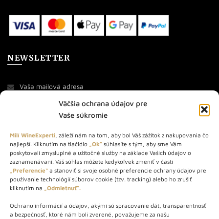
NEWSLETTER
Väčšia ochrana údajov pre
Vaše súkromie
Milí WineExperti
, záleží nám na tom, aby bol Váš zážitok z nakupovania čo
najlepší. Kliknutím na tlačidlo
„Ok“
súhlasíte s tým, aby sme Vám
O NÁS
poskytovali zmysluplné a užitočné služby na základe Vašich údajov o
zaznamenávaní. Váš súhlas môžete kedykoľvek zmeniť v časti
STORE – obchod s vínom a destilátmi od roku 2010. Na našej
„Preferencie“
a stanoviť si svoje osobné preferencie ochrany údajov pre
používanie technológií súborov cookie (tzv. tracking) alebo ho zrušiť
webovej stránke predávame viac ako 1000+ značkových
kliknutím na
„Odmietnuť“.
produktov.
Ochranu informácií a údajov, akými sú spracovanie dát, transparentnosť
Info tel.: +421 917 779 888
a bezpečnosť, ktoré nám boli zverené, považujeme za našu