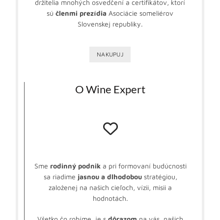
držitelia mnohých osvedčení a certifikátov, ktorí
sú
členmi prezídia
Asociácie someliérov
Slovenskej republiky.
NAKUPUJ
O Wine Expert
Sme
rodinný podnik
a pri formovaní budúcnosti
sa riadime
jasnou a dlhodobou
stratégiou,
založenej na našich cieľoch, vízii, misii a
hodnotách.
Všetko čo robíme, je s
dôrazom
na vás, našich