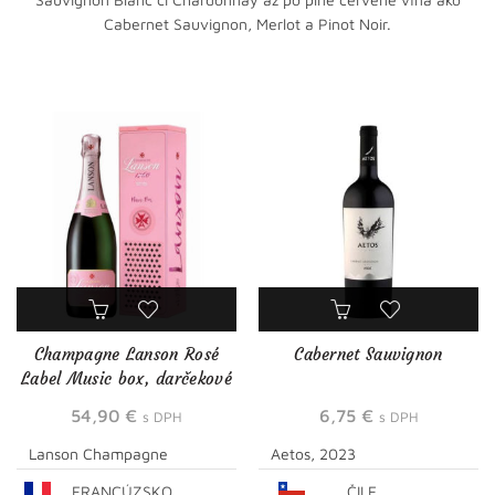
Cabernet Sauvignon, Merlot a Pinot Noir.
Champagne Lanson Rosé
Cabernet Sauvignon
Label Music box, darčekové
balenie
54,90
€
6,75
€
s DPH
s DPH
Lanson Champagne
Aetos, 2023
FRANCÚZSKO
ČILE