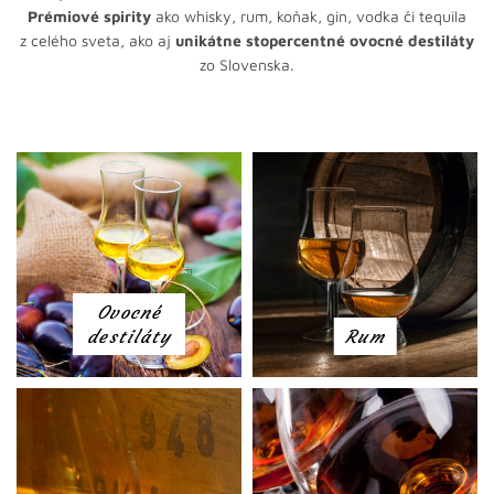
Prémiové spirity
ako whisky, rum, koňak, gin, vodka či tequila
z celého sveta, ako aj
unikátne stopercentné ovocné destiláty
zo Slovenska.
Ovocné
destiláty
Rum