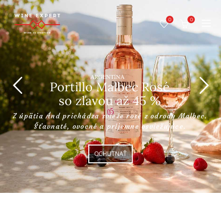
0
0
ARGENTÍNA
Portillo Malbec Rosé
so zľavou až 45 %
Z úpätia Ánd prichádza svieže rosé z odrody Malbec.
Šťavnaté, ovocné a príjemne osviežujúce.
OCHUTNAŤ