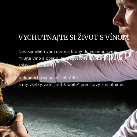
VYCHUTNAJTE SI ŽIVOT S VÍNOM
Naši someliéri vám otvoria brány do vínneho sveta.
Milujte víno a objavujte, degustujte a spoznávajte jeho
krásy.
Jednoducho sa na nás obrátite
a my všetky vaše „red & white“ predstavy zhmotníme.