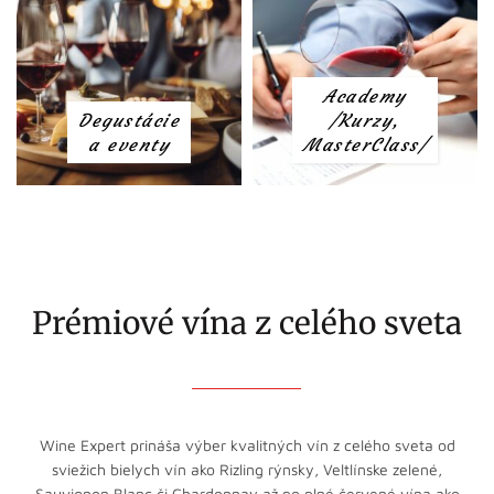
Academy
Degustácie
/Kurzy,
a eventy
MasterClass/
Prémiové vína z celého sveta
Wine Expert prináša výber kvalitných vín z celého sveta od
sviežich bielych vín ako Rizling rýnsky, Veltlínske zelené,
Sauvignon Blanc či Chardonnay až po plné červené vína ako