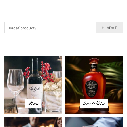
HĽADAŤ
Víno
Destiláty