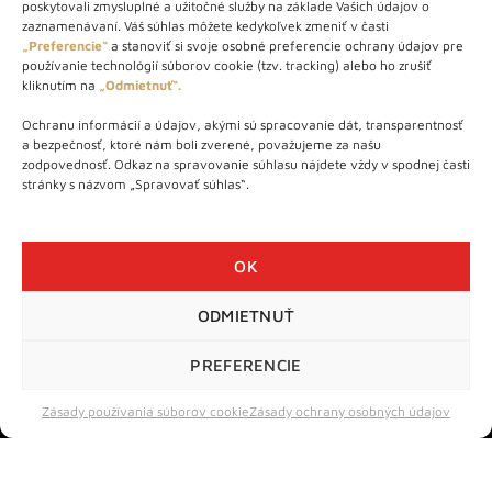
poskytovali zmysluplné a užitočné služby na základe Vašich údajov o
zaznamenávaní. Váš súhlas môžete kedykoľvek zmeniť v časti
„Preferencie“
a stanoviť si svoje osobné preferencie ochrany údajov pre
používanie technológií súborov cookie (tzv. tracking) alebo ho zrušiť
kliknutím na
„Odmietnuť“.
Ochranu informácií a údajov, akými sú spracovanie dát, transparentnosť
a bezpečnosť, ktoré nám boli zverené, považujeme za našu
zodpovednosť. Odkaz na spravovanie súhlasu nájdete vždy v spodnej časti
stránky s názvom „Spravovať súhlas“.
WINE EXPERT
Kontakt
OK
O nás
ODMIETNUŤ
Vínotéka
Wine Expert Academy
PREFERENCIE
Veľkoobchod
Zásady používania súborov cookie
Zásady ochrany osobných údajov
eShop
O NÁKUPE