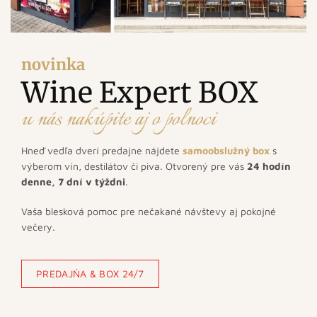
novinka
Wine Expert BOX
u nás nakúpite aj o polnoci
Hneď vedľa dverí predajne nájdete
samoobslužný box
s
výberom vín, destilátov či piva. Otvorený pre vás
24 hodín
denne, 7 dní v týždni
.
Vaša blesková pomoc pre nečakané návštevy aj pokojné
večery.
PREDAJŇA & BOX 24/7