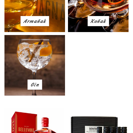
Armaňak
Koňak
Gin