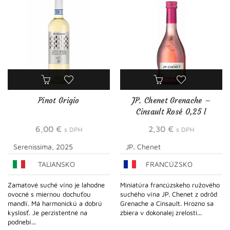
Pinot Grigio
JP. Chenet Grenache –
Cinsault Rosé 0,25 l
6,00
€
2,30
€
s DPH
s DPH
Serenissima, 2025
JP. Chenet
TALIANSKO
FRANCÚZSKO
Zamatové suché víno je lahodne
Miniatúra francúzskeho ružového
ovocné s miernou dochuťou
suchého vína JP. Chenet z odrôd
mandlí. Má harmonickú a dobrú
Grenache a Cinsault. Hrozno sa
kyslosť. Je perzistentné na
zbiera v dokonalej zrelosti...
podnebí...