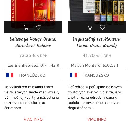
Bellevoye Rouge Grand,
Degustačný set Monteru
darčekové balenie
Single Grape Brandy
72,25
€
41,70
€
s DPH
s DPH
Les Bienheureux, 0,7 l, 43 %
Maison Monteru, 5x0,05 l
FRANCÚZSKO
FRANCÚZSKO
Je výsledkom miešania troch
Päť odrôd = päť úplne odlišných
veľmi starých single malt whisky
chuťových svetov. Objavte, ako
výnimočnej kvality a následného
chutia rôzne odrody hrozna v
dozrievania v sudoch po
podobe remeselného brandy v
červenom...
degustačnom...
VIAC INFO
VIAC INFO