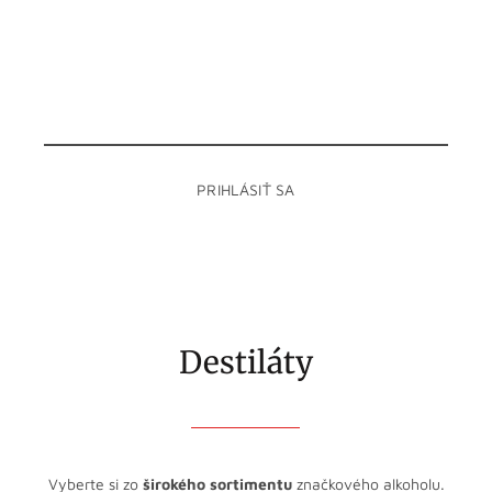
Napíš nám, trvá to len chvíľu a dozvieš sa ako prvý
novinky zo sveta vína a destilátov, info o špeciálnych
ponukách a darčekoch. Zdieľajme vínnu vášeň spolu.
Destiláty
Vyberte si zo
širokého sortimentu
značkového alkoholu.