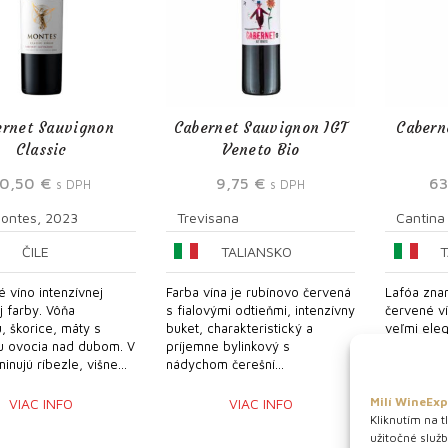
ernet Sauvignon
Cabernet Sauvignon IGT
Cabern
Classic
Veneto Bio
10,50
€
9,75
€
6
s DPH
s DPH
ontes, 2023
Trevisana
Cantina
ČILE
TALIANSKO
é víno intenzívnej
Farba vína je rubínovo červená
Lafóa zna
j farby. Vôňa
s fialovými odtieňmi, intenzívny
červené ví
, škorice, mäty s
buket, charakteristický a
veľmi ele
u ovocia nad dubom. V
príjemne bylinkový s
potenciál 
inujú ríbezle, višne...
nádychom čerešní...
takmer čie
Milí WineExp
VIAC INFO
VIAC INFO
Kliknutím na t
užitočné služ