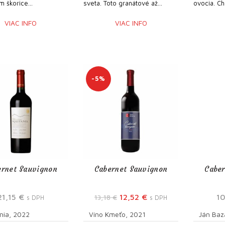
 škorice...
sveta. Toto granátové až...
ovocia. Chu
VIAC INFO
VIAC INFO
-5%
ernet Sauvignon
Cabernet Sauvignon
Caber
Pôvodná
Aktuálna
21,15
€
12,52
€
1
13,18
€
s DPH
s DPH
cena
cena
nia, 2022
Víno Kmeťo, 2021
Ján Baz
bola:
je: