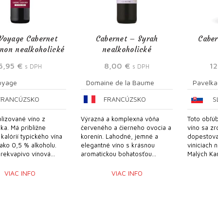
Voyage Cabernet
Cabernet – Syrah
Caber
non nealkoholické
nealkoholické
5,95
€
8,00
€
1
s DPH
s DPH
oyage
Domaine de la Baume
Pavelka
FRANCÚZSKO
FRANCÚZSKO
S
lizované víno z
Výrazná a komplexná vôňa
Toto obľú
ka. Má približne
červeného a čierneho ovocia a
víno sa zr
kalórií typického vína
korenín. Lahodné, jemné a
dopestova
ako 0,5 % alkoholu.
elegantné víno s krásnou
viniciach 
rekvapivo vínová...
aromatickou bohatosťou...
Malých Karp
VIAC INFO
VIAC INFO