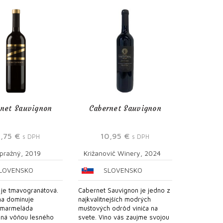
net Sauvignon
Cabernet Sauvignon
4,75
€
10,95
€
s DPH
s DPH
ápražný, 2019
Križanovič Winery, 2024
LOVENSKO
SLOVENSKO
 je tmavogranátová.
Cabernet Sauvignon je jedno z
na dominuje
najkvalitnejších modrých
 marmeláda
muštových odrôd viniča na
ná vôňou lesného
svete. Víno vás zaujme svojou