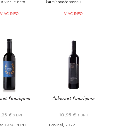
ť vína je čisto...
karmínovočervenou...
VIAC INFO
VIAC INFO
net Sauvignon
Cabernet Sauvignon
0,25
€
10,95
€
s DPH
s DPH
ár 1924, 2020
Bovinel, 2022