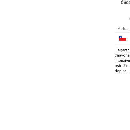
Cab
Aetos
Elegantn
tmavofia
intenzív
ostružín 
dopĺňajú 