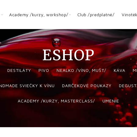
y
Academy /kurzy, workshop/
Club /predplatné/
Vinoté
ESHOP
DESTILÁTY
PIVO
NEALKO /VÍNO, MUŠT/
KÁVA
M
NDMADE SVIEČKY K VÍNU
DARČEKOVÉ POUKAZY
DEGUST
ACADEMY /KURZY, MASTERCLASS/
UMENIE