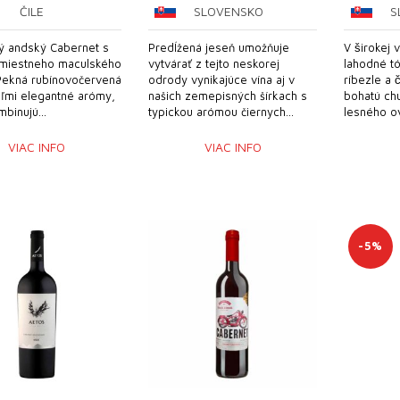
ČILE
SLOVENSKO
S
13,18 €.
12,52 €.
ý andský Cabernet s
Predĺžená jeseň umožňuje
V širokej v
 miestneho maculského
vytvárať z tejto neskorej
lahodné to
Pekná rubínovočervená
odrody vynikajúce vína aj v
ríbezle a c
eľmi elegantné arómy,
našich zemepisných šírkach s
bohatú chu
binujú...
typickou arómou čiernych...
lesného ov
VIAC INFO
VIAC INFO
-5%