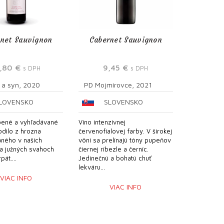
net Sauvignon
Cabernet Sauvignon
2,80
€
9,45
€
s DPH
s DPH
 a syn, 2020
PD Mojmírovce, 2021
LOVENSKO
SLOVENSKO
bené a vyhľadávané
Víno intenzívnej
odilo z hrozna
červenofialovej farby. V širokej
ného v našich
vôni sa prelínajú tóny pupeňov
na južných svahoch
čiernej ríbezle a černíc.
át....
Jedinečnú a bohatú chuť
lekváru...
VIAC INFO
VIAC INFO