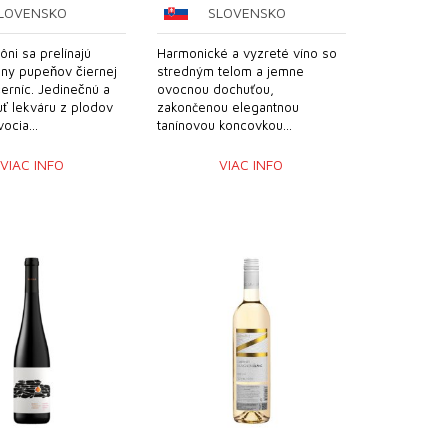
LOVENSKO
SLOVENSKO
ôni sa prelínajú
Harmonické a vyzreté víno so
́ny pupeňov čiernej
stredným telom a jemne
̌erníc. Jedinečnú a
ovocnou dochuťou,
ť lekváru z plodov
zakončenou elegantnou
ocia...
tanínovou koncovkou...
VIAC INFO
VIAC INFO