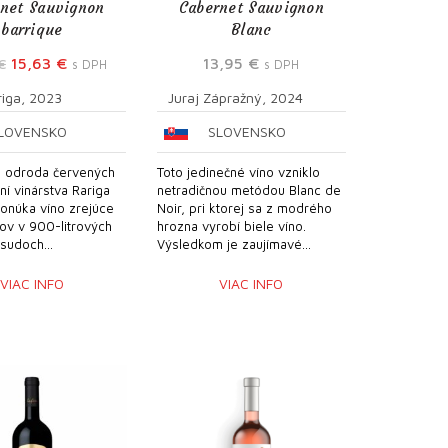
net Sauvignon
Cabernet Sauvignon
barrique
Blanc
Pôvodná
Aktuálna
15,63
€
13,95
€
€
s DPH
s DPH
cena
cena
riga, 2023
Juraj Zápražný, 2024
bola:
je:
LOVENSKO
SLOVENSKO
16,45 €.
15,63 €.
 odroda červených
Toto jedinečné víno vzniklo
ní vinárstva Rariga
netradičnou metódou Blanc de
ponúka víno zrejúce
Noir, pri ktorej sa z modrého
ov v 900-litrových
hrozna vyrobí biele víno.
sudoch...
Výsledkom je zaujímavé...
VIAC INFO
VIAC INFO