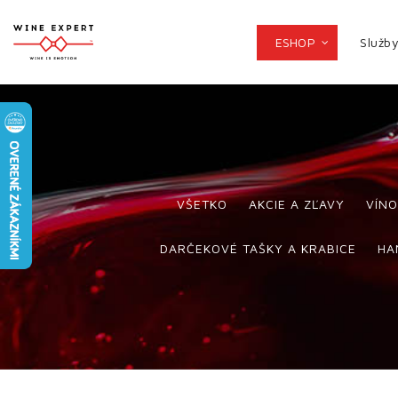
ESHOP
Služb
VŠETKO
AKCIE A ZĽAVY
VÍNO
DARČEKOVÉ TAŠKY A KRABICE
HA