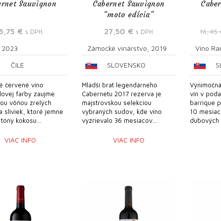
ernet Sauvignon
Cabernet Sauvignon
Caber
“moto edícia”
6,75
€
27,50
€
16,45
s DPH
s DPH
, 2023
Zámocké vinárstvo, 2019
Víno Ra
ČILE
SLOVENSKO
S
é červené víno
Mladší brat legendárneho
Výnimočná
lovej farby zaujme
Cabernetu 2017 rezerva je
vín v poda
nou vôňou zrelých
majstrovskou selekciou
barrique 
a sliviek, ktoré jemne
vybraných sudov, kde víno
10 mesiac
tóny kokosu...
vyzrievalo 36 mesiacov...
dubových 
VIAC INFO
VIAC INFO