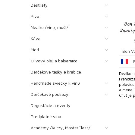
Destiláty
Pivo
Bon 
Nealko /víno, mušt/
Sauvig
Káva
Med
Bon V
Olivový olej a balsamico
Darčekové tašky a krabice
Dealkoho
Francúzs
Handmade sviečky k vínu
polovicu 
a menej 
Darčekové poukazy
Chuť je p
Degustácie a eventy
Predplatné vína
Academy /Kurzy, MasterClass/