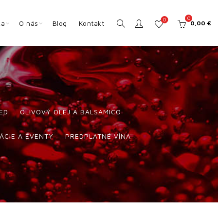
0
0
ka
O nás
Blog
Kontakt
0,00
€
ED
OLIVOVÝ OLEJ A BALSAMICO
ÁCIE A EVENTY
PREDPLATNÉ VÍNA