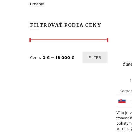
Umenie
FILTROVAŤ PODĽA CENY
Minimálna
Maximálna
Cena:
0 €
—
18 000 €
FILTER
Cab
cena
cena
Karpat
Víno je 
tmavorub
bohatým
korenist