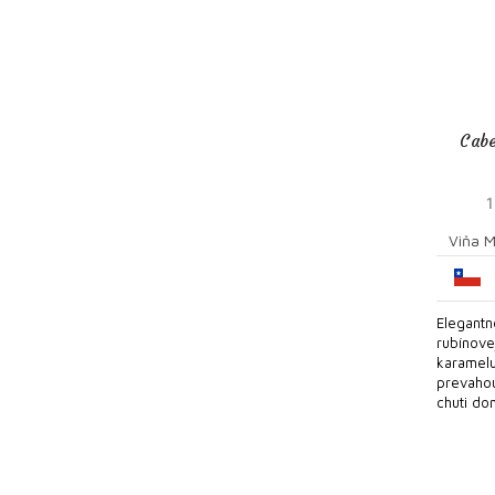
Cab
Viňa M
Elegantn
rubínove
karamelu
prevaho
chuti dom