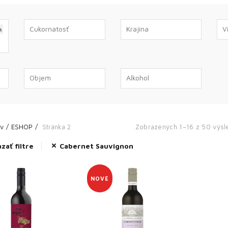
n
v
ESHOP
Stránka 2
Zobrazených 1–16 z 50 výsl
ať filtre
Cabernet Sauvignon
NOVÉ