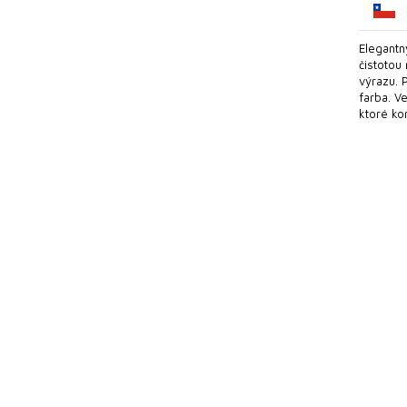
Elegantn
čistotou
výrazu. 
farba. V
ktoré kom