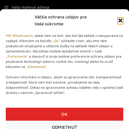
Väčšia ochrana údajov pre
Vaše súkromie
Milí WineExperti
, záleží nám na tom, aby bol Váš zážitok z nakupovania čo
najlepší. Kliknutím na tlačidlo
„Ok“
súhlasíte s tým, aby sme Vám
O NÁS
poskytovali zmysluplné a užitočné služby na základe Vašich údajov o
zaznamenávaní. Váš súhlas môžete kedykoľvek zmeniť v časti
„Preferencie“
a stanoviť si svoje osobné preferencie ochrany údajov pre
STORE – obchod s vínom a destilátmi od roku 2010. Na našej
používanie technológií súborov cookie (tzv. tracking) alebo ho zrušiť
webovej stránke predávame viac ako 1000+ značkových
kliknutím na
„Odmietnuť“.
produktov.
Ochranu informácií a údajov, akými sú spracovanie dát, transparentnosť
Info tel.: +421 917 779 888
a bezpečnosť, ktoré nám boli zverené, považujeme za našu
Vínotéka: +421 917 888 879
zodpovednosť. Odkaz na spravovanie súhlasu nájdete vždy v spodnej časti
stránky s názvom „Spravovať súhlas“.
Vínotéka: Bratislavská 49/B, Bratislava 841 06
Centrála: Na vrátkach 1/N, Bratislava 841 01
OK
ODMIETNUŤ