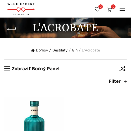
0
0
L’ACROBATE
Domov
Destiláty
Gin
L’Acrobate
Zobraziť Bočný Panel
Filter