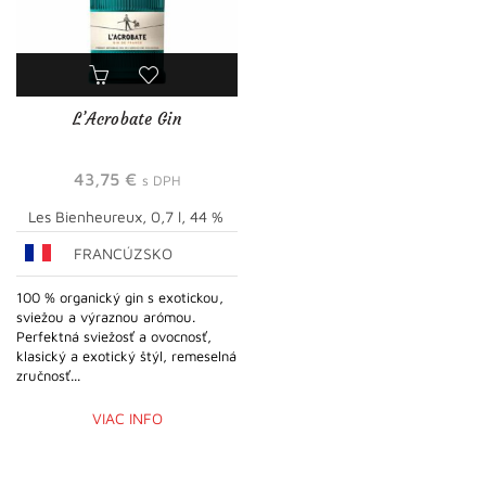
L’Acrobate Gin
43,75
€
s DPH
Les Bienheureux, 0,7 l, 44 %
FRANCÚZSKO
100 % organický gin s exotickou,
sviežou a výraznou arómou.
Perfektná sviežosť a ovocnosť,
klasický a exotický štýl, remeselná
zručnosť...
VIAC INFO