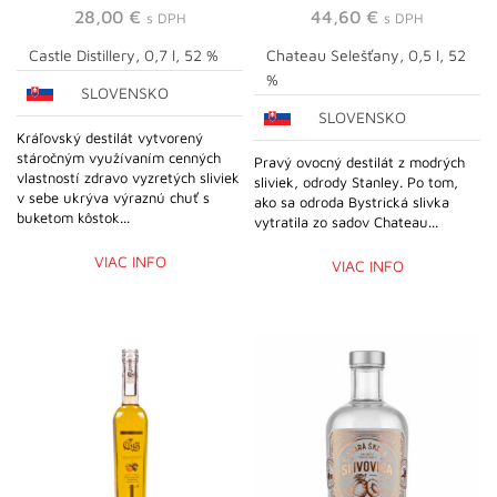
28,00
€
44,60
€
s DPH
s DPH
Castle Distillery, 0,7 l, 52 %
Chateau Selešťany, 0,5 l, 52
%
SLOVENSKO
SLOVENSKO
Kráľovský destilát vytvorený
stáročným využívaním cenných
Pravý ovocný destilát z modrých
vlastností zdravo vyzretých sliviek
sliviek, odrody Stanley. Po tom,
v sebe ukrýva výraznú chuť s
ako sa odroda Bystrická slivka
buketom kôstok...
vytratila zo sadov Chateau...
VIAC INFO
VIAC INFO