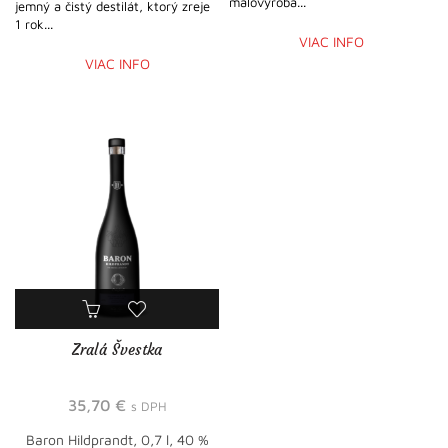
malovýroba...
jemný a čistý destilát, ktorý zreje
1 rok...
VIAC INFO
VIAC INFO
Zralá Švestka
35,70
€
s DPH
Baron Hildprandt, 0,7 l, 40 %