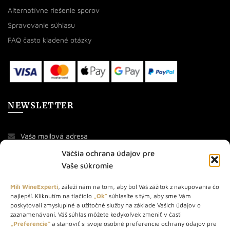
Alternatívne riešenie sporov
Spravovanie súhlasu
FAQ často kladené otázky
NEWSLETTER
Väčšia ochrana údajov pre
Vaše súkromie
Milí WineExperti
, záleží nám na tom, aby bol Váš zážitok z nakupovania čo
najlepší. Kliknutím na tlačidlo
„Ok“
súhlasíte s tým, aby sme Vám
O NÁS
poskytovali zmysluplné a užitočné služby na základe Vašich údajov o
zaznamenávaní. Váš súhlas môžete kedykoľvek zmeniť v časti
„Preferencie“
a stanoviť si svoje osobné preferencie ochrany údajov pre
STORE – obchod s vínom a destilátmi od roku 2010. Na našej