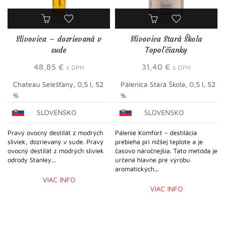
Slivovica – dozrievaná v
Slivovica Stará Škola
sude
Topoľčianky
48,85
€
31,40
€
s DPH
s DPH
Chateau Selešťany, 0,5 l, 52
Pálenica Stará Škola, 0,5 l, 52
%
%
SLOVENSKO
SLOVENSKO
Pravý ovocný destilát z modrých
Pálenie Komfort – destilácia
sliviek, dozrievaný v sude. Pravý
prebieha pri nižšej teplote a je
ovocný destilát z modrých sliviek
časovo náročnejšia. Tato metóda je
odrody Stanley...
určená hlavne pre výrobu
aromatických...
VIAC INFO
VIAC INFO