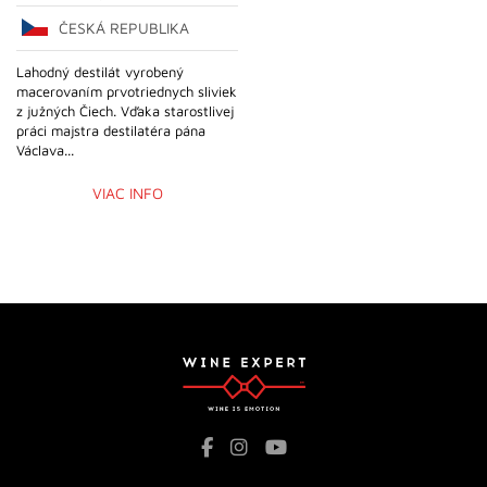
ČESKÁ REPUBLIKA
Lahodný destilát vyrobený
macerovaním prvotriednych sliviek
z južných Čiech. Vďaka starostlivej
práci majstra destilatéra pána
Václava...
VIAC INFO