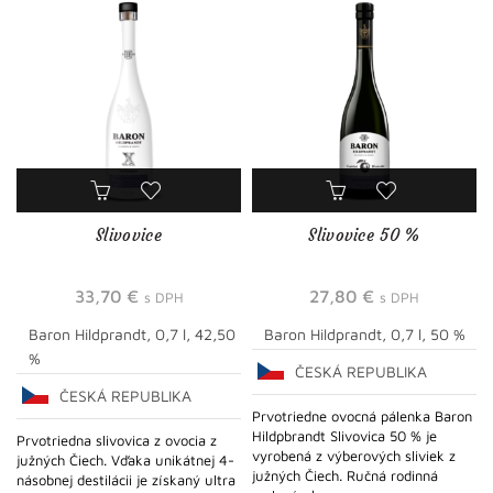
Slivovice
Slivovice 50 %
33,70
€
27,80
€
s DPH
s DPH
Baron Hildprandt, 0,7 l, 42,50
Baron Hildprandt, 0,7 l, 50 %
%
ČESKÁ REPUBLIKA
ČESKÁ REPUBLIKA
Prvotriedne ovocná pálenka Baron
Hildpbrandt Slivovica 50 % je
Prvotriedna slivovica z ovocia z
vyrobená z výberových sliviek z
južných Čiech. Vďaka unikátnej 4-
južných Čiech. Ručná rodinná
násobnej destilácii je získaný ultra