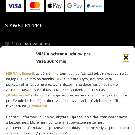
NEWSLETTER
Väčšia ochrana údajov pre
Vaše súkromie
Milí WineExperti
, záleží nám na tom, aby bol Váš zážitok z nakupovania čo
najlepší. Kliknutím na tlačidlo
„Ok“
súhlasíte s tým, aby sme Vám
O NÁS
poskytovali zmysluplné a užitočné služby na základe Vašich údajov o
zaznamenávaní. Váš súhlas môžete kedykoľvek zmeniť v časti
„Preferencie“
a stanoviť si svoje osobné preferencie ochrany údajov pre
STORE – obchod s vínom a destilátmi od roku 2010. Na našej
používanie technológií súborov cookie (tzv. tracking) alebo ho zrušiť
webovej stránke predávame viac ako 1000+ značkových
kliknutím na
„Odmietnuť“.
produktov.
Ochranu informácií a údajov, akými sú spracovanie dát, transparentnosť
Info tel.: +421 917 779 888
a bezpečnosť, ktoré nám boli zverené, považujeme za našu
Vínotéka: +421 917 888 879
zodpovednosť. Odkaz na spravovanie súhlasu nájdete vždy v spodnej časti
stránky s názvom „Spravovať súhlas“.