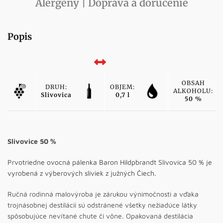
Alergény | Doprava a doručenie
Popis
OBSAH
DRUH:
OBJEM:
ALKOHOLU:
Slivovica
0,7 l
50 %
Slivovice 50 %
Prvotriedne ovocná pálenka Baron Hildpbrandt Slivovica 50 % je
vyrobená z výberových sliviek z južných Čiech.
Ručná rodinná malovýroba je zárukou výnimočnosti a vďaka
trojnásobnej destilácii sú odstránené všetky nežiadúce látky
spôsobujúce nevítané chute či vône. Opakovaná destilácia