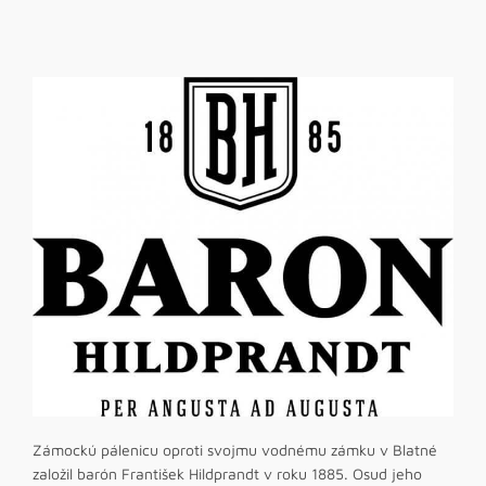
Zámockú pálenicu oproti svojmu vodnému zámku v Blatné
založil barón František Hildprandt v roku 1885. Osud jeho