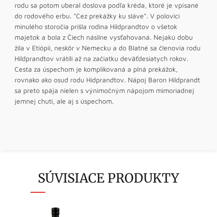
rodu sa potom uberal doslova podľa kréda, ktoré je vpísané
do rodového erbu. "Cez prekážky ku sláve". V polovici
minulého storočia prišla rodina Hildprandtov o všetok
majetok a bola z Čiech násilne vysťahovaná. Nejakú dobu
žila v Etiópii, neskôr v Nemecku a do Blatné sa členovia rodu
Hildprandtov vrátili až na začiatku deväťdesiatych rokov.
Cesta za úspechom je komplikovaná a plná prekážok,
rovnako ako osud rodu Hidprandtov. Nápoj Baron Hildprandt
sa preto spája nielen s výnimočným nápojom mimoriadnej
jemnej chuti, ale aj s úspechom.
SÚVISIACE PRODUKTY