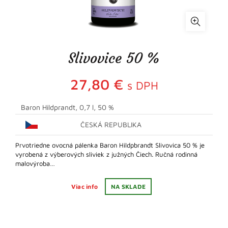
Slivovice 50 %
27,80
€
s DPH
Baron Hildprandt, 0,7 l, 50 %
ČESKÁ REPUBLIKA
Prvotriedne ovocná pálenka Baron Hildpbrandt Slivovica 50 % je
vyrobená z výberových sliviek z južných Čiech. Ručná rodinná
malovýroba…
Viac info
NA SKLADE