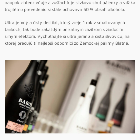
naopak zintenzívňuje a zušľachťuje slivkovú chuť pálenky a vďaka
trojitému prevedeniu si stále uchováva 50 % obsah alkoholu.
Ultra jemný a čistý destilát, ktorý zreje 1 rok v smaltovaných
tankoch, tak bude zakaždým unikátnym zážitkom s žiaducim
silným efektom. Vychutnajte si ultra jemnú a čistú slivovicu, na
ktorej pracujú tí najlepší odborníci zo Zámockej palírny Blatná.