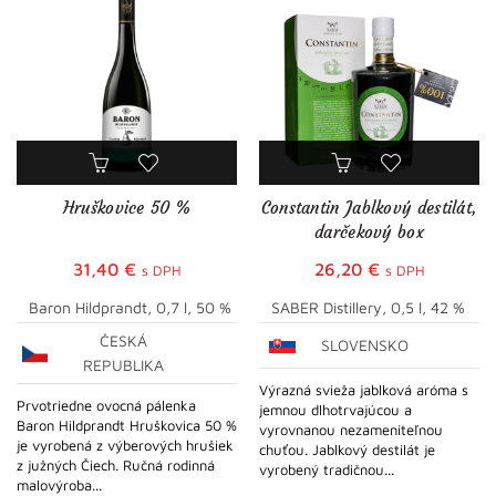
Hruškovice 50 %
Constantin Jablkový destilát,
darčekový box
31,40
€
26,20
€
s DPH
s DPH
Baron Hildprandt, 0,7 l, 50 %
SABER Distillery, 0,5 l, 42 %
ČESKÁ
SLOVENSKO
REPUBLIKA
Výrazná svieža jablková aróma s
Prvotriedne ovocná pálenka
jemnou dlhotrvajúcou a
Baron Hildprandt Hruškovica 50 %
vyrovnanou nezameniteľnou
je vyrobená z výberových hrušiek
chuťou. Jablkový destilát je
z južných Čiech. Ručná rodinná
vyrobený tradičnou...
malovýroba...