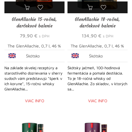
GlenAllachie 15-ročná,
GlenAllachie 18-ročná,
darčekové balenie
darčekové balenie
79,90
€
134,90
€
s DPH
s DPH
The GlenAllachie, 0,7 l, 46 %
The GlenAllachie, 0,7 l, 46 %
Škótsko
Škótsko
Na základe skvelej receptúry a
Škótsky jačmeň, 100-hodinová
starostlivého dozrievania v sherry
fermentácia a pomalá destilácia.
sudoch vám predstavujú "šperk v
To je 18-ročná whisky od
ich korune", 15-ročnú whisky
GlenAllachie. Zo skladov, v ktorých
GlenAllachie...
sa...
VIAC INFO
VIAC INFO