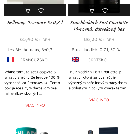
Bellevoye Tricolore 3×0,2 l
Bruichladdich Port Charlotte
10-ročná, darčekový box
65,40
€
86,20
€
s DPH
s DPH
Les Bienheureux, 3x0,2 l
Bruichladdich, 0,7 l, 50 %
FRANCÚZSKO
ŠKÓTSKO
Vďaka tomuto setu objavte 3
Bruichladdich Port Charlotte je
whisky značky Bellevoye 100 %
whisky, ktorá sa vyznačuje
vyrobené vo Francúzsku! Tento
výrazným rašelinovým nádychom
box je ideálnym darčekom pre
a bohatým hlbokým charakterom...
milovníkov skvelých...
VIAC INFO
VIAC INFO