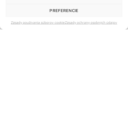
darčekové balenie
PREFERENCIE
49,90
€
13,90
€
s DPH
s DPH
Hatozaki, 0,7 l, 46 %
High Commissioner, 0,7 l, 40
Zásady používania súborov cookie
Zásady ochrany osobných údajov
%
JAPONSKO
ŠKÓTSKO
Z Kaikyo Distillery prichádza
miešaná whisky Hatozaki Pure
High Commissioner je vybraná
Malt, vyrobená zo 100 %
zmes tých najlepších obilných a
sladových whisky destilovaných v
sladových whisky. Decentná,
Japonsku...
vynikajúco vyvážená a
komplexná...
VIAC INFO
VIAC INFO