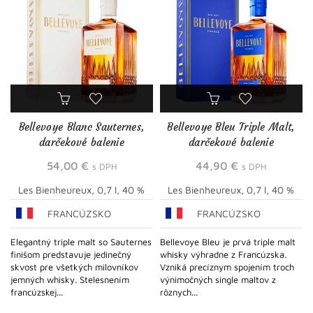
Bellevoye Blanc Sauternes,
Bellevoye Bleu Triple Malt,
darčekové balenie
darčekové balenie
54,00
€
44,90
€
s DPH
s DPH
Les Bienheureux, 0,7 l, 40 %
Les Bienheureux, 0,7 l, 40 %
FRANCÚZSKO
FRANCÚZSKO
Elegantný triple malt so Sauternes
Bellevoye Bleu je prvá triple malt
finišom predstavuje jedinečný
whisky výhradne z Francúzska.
skvost pre všetkých milovníkov
Vzniká precíznym spojením troch
jemných whisky. Stelesnením
výnimočných single maltov z
francúzskej...
rôznych...