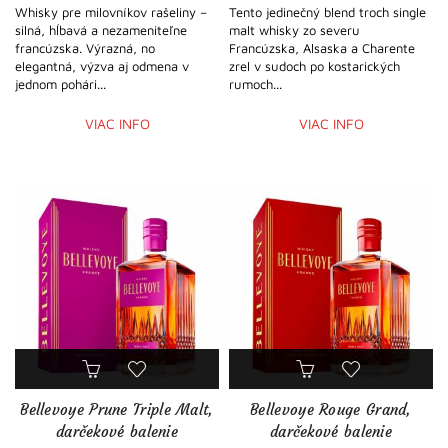
Whisky pre milovníkov rašeliny –
Tento jedinečný blend troch single
silná, hĺbavá a nezameniteľne
malt whisky zo severu
francúzska. Výrazná, no
Francúzska, Alsaska a Charente
elegantná, výzva aj odmena v
zrel v sudoch po kostarických
jednom pohári...
rumoch...
VIAC INFO
VIAC INFO
Bellevoye Prune Triple Malt,
Bellevoye Rouge Grand,
darčekové balenie
darčekové balenie