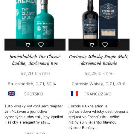
Bruichladdich The Classic
Cortoisie Whisky Single Malt,
Laddie, darčekový box
darčekové balenie
57,70
€
52,25
€
s DPH
s DPH
Bruichladdich, 0,7 l, 50 %
Cortoisie Whisky, 0,7 l, 43 %
ŠKÓTSKO
FRANCÚZSKO
Túto whisky vytvoril sám majster
Cortoisie Exhalation je
Jim McEwan z jednotlivo
jednosladová whisky destilovaná a
vybraných sudov tak, aby vynikol
zrejúca vo Francúzsku. Veľké
klasický a elegantný štýl...
nížiny sú v jej srdci hlavnou
sýpkou Európy...
VIAC INFO