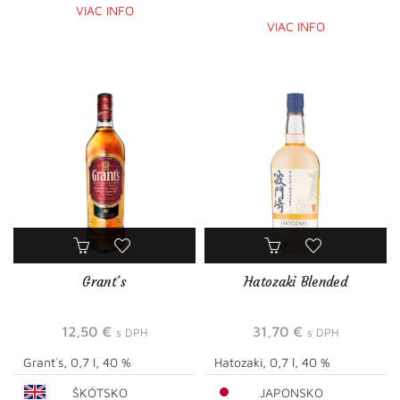
VIAC INFO
VIAC INFO
Grant´s
Hatozaki Blended
12,50
€
31,70
€
s DPH
s DPH
Grant´s, 0,7 l, 40 %
Hatozaki, 0,7 l, 40 %
ŠKÓTSKO
JAPONSKO