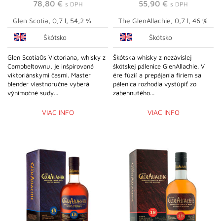
78,80
€
55,90
€
s DPH
s DPH
Glen Scotia, 0,7 l, 54,2 %
The GlenAllachie, 0,7 l, 46 %
Škótsko
Škótsko
Glen Scotia0s Victoriana, whisky z
Škótska whisky z nezávislej
Campbeltownu, je inšpirovaná
škótskej pálenice GlenAllachie. V
viktoriánskymi časmi. Master
ére fúzií a prepájania firiem sa
blender vlastnoručne vyberá
pálenica rozhodla vystúpiť zo
výnimočné sudy...
zabehnutého...
VIAC INFO
VIAC INFO