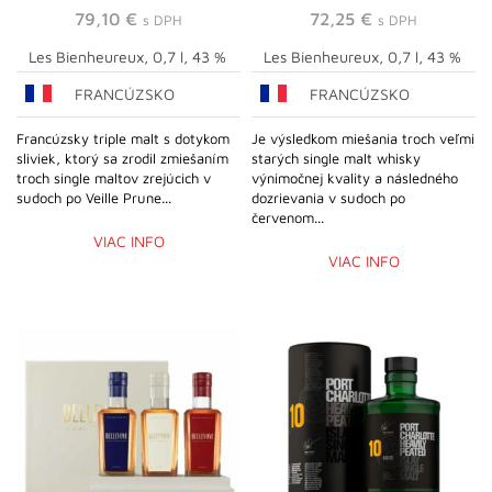
79,10
€
72,25
€
s DPH
s DPH
Les Bienheureux, 0,7 l, 43 %
Les Bienheureux, 0,7 l, 43 %
FRANCÚZSKO
FRANCÚZSKO
Francúzsky triple malt s dotykom
Je výsledkom miešania troch veľmi
sliviek, ktorý sa zrodil zmiešaním
starých single malt whisky
troch single maltov zrejúcich v
výnimočnej kvality a následného
sudoch po Veille Prune...
dozrievania v sudoch po
červenom...
VIAC INFO
VIAC INFO