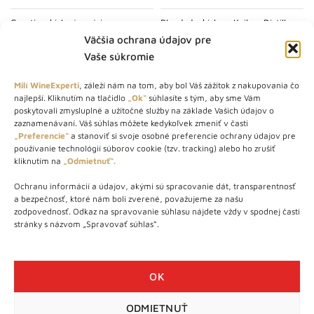
Grant´s whisky je najviac
Blended whisky z Kaikyo Distillery.
oceňovaná škótska blended
Zmes Hatozaki spája sladové a
Väčšia ochrana údajov pre
whisky, ktorá sa vyrába podľa
obilné whisky, destilované v
Vaše súkromie
starej rodinnej receptúry z roku
Japonsku ale aj dovážané...
1898...
Milí WineExperti
, záleží nám na tom, aby bol Váš zážitok z nakupovania čo
VIAC INFO
najlepší. Kliknutím na tlačidlo
„Ok“
súhlasíte s tým, aby sme Vám
VIAC INFO
poskytovali zmysluplné a užitočné služby na základe Vašich údajov o
zaznamenávaní. Váš súhlas môžete kedykoľvek zmeniť v časti
„Preferencie“
a stanoviť si svoje osobné preferencie ochrany údajov pre
používanie technológií súborov cookie (tzv. tracking) alebo ho zrušiť
kliknutím na
„Odmietnuť“.
Ochranu informácií a údajov, akými sú spracovanie dát, transparentnosť
a bezpečnosť, ktoré nám boli zverené, považujeme za našu
zodpovednosť. Odkaz na spravovanie súhlasu nájdete vždy v spodnej časti
stránky s názvom „Spravovať súhlas“.
OK
Hatozaki Japanese Pure Malt,
High Commissioner
ODMIETNUŤ