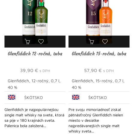
Glenfiddich 12-ročná, tuba
Glenfiddich 15-ročná, tuba
39,90
€
57,90
€
s DPH
s DPH
Glenfiddich, 12-ročný, 0,7 l,
Glenfiddich, 15-ročný, 0,7 l,
40 %
40 %
ŠKÓTSKO
ŠKÓTSKO
Glenfiddich je najpopulárnejšou
Pre svoju mimoriadnosť získal
single malt whisky na svete, ktorá
pätnásťročný Glenfiddich nielen
sa pije v 180 krajinách sveta.
miesto v desiatke
Pálenica bola založená...
najpredávanejších single malt
whisky sveta...