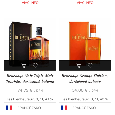
VIAC INFO
VIAC INFO
Bellevoye Noir Triple Malt
Bellevoye Orange Finition,
Tourbée, darčekové balenie
darčekové balenie
74,75
€
54,00
€
s DPH
s DPH
Les Bienheureux, 0,7 l, 43 %
Les Bienheureux, 0,7 l, 40 %
FRANCÚZSKO
FRANCÚZSKO