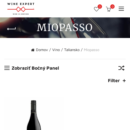
0
0
MIOPASSO
Domov
Víno
Taliansko
Miopasso
Zobraziť Bočný Panel
Filter