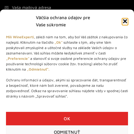
Väčšia ochrana údajov pre
Vaše súkromie
Milí WineExperti
, záleží nám na tom, aby bol Váš zážitok z nakupovania čo
najlepší. Kliknutím na tlačidlo
„Ok“
súhlasíte s tým, aby sme Vám
O NÁS
poskytovali zmysluplné a užitočné služby na základe Vašich údajov o
zaznamenávaní. Váš súhlas môžete kedykoľvek zmeniť v časti
„Preferencie“
a stanoviť si svoje osobné preferencie ochrany údajov pre
STORE – obchod s vínom a destilátmi od roku 2010. Na našej
používanie technológií súborov cookie (tzv. tracking) alebo ho zrušiť
webovej stránke predávame viac ako 1000+ značkových
kliknutím na
„Odmietnuť“.
produktov.
Ochranu informácií a údajov, akými sú spracovanie dát, transparentnosť
Info tel.: +421 917 779 888
a bezpečnosť, ktoré nám boli zverené, považujeme za našu
Vínotéka: +421 917 888 879
zodpovednosť. Odkaz na spravovanie súhlasu nájdete vždy v spodnej časti
stránky s názvom „Spravovať súhlas“.
Vínotéka: Bratislavská 49/B, Bratislava 841 06
Centrála: Na vrátkach 1/N, Bratislava 841 01
OK
ODMIETNUŤ