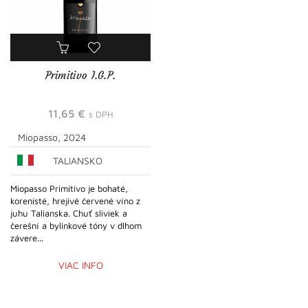
Primitivo I.G.P.
11,65
€
s DPH
Miopasso, 2024
TALIANSKO
Miopasso Primitivo je bohaté,
korenisté, hrejivé červené víno z
juhu Talianska. Chuť sliviek a
čerešní a bylinkové tóny v dlhom
závere...
VIAC INFO