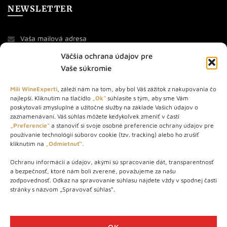
NEWSLETTER
Väčšia ochrana údajov pre
Vaše súkromie
Milí WineExperti
, záleží nám na tom, aby bol Váš zážitok z nakupovania čo
najlepší. Kliknutím na tlačidlo
„Ok“
súhlasíte s tým, aby sme Vám
O NÁS
poskytovali zmysluplné a užitočné služby na základe Vašich údajov o
zaznamenávaní. Váš súhlas môžete kedykoľvek zmeniť v časti
STORE – obchod s vínom a destilátmi od roku 2010. Na našej
„Preferencie“
a stanoviť si svoje osobné preferencie ochrany údajov pre
používanie technológií súborov cookie (tzv. tracking) alebo ho zrušiť
webovej stránke predávame viac ako 1000+ značkových
kliknutím na
„Odmietnuť“.
produktov.
Ochranu informácií a údajov, akými sú spracovanie dát, transparentnosť
Info tel.: +421 917 779 888
a bezpečnosť, ktoré nám boli zverené, považujeme za našu
Vínotéka: +421 917 888 879
zodpovednosť. Odkaz na spravovanie súhlasu nájdete vždy v spodnej časti
stránky s názvom „Spravovať súhlas“.
Vínotéka: Bratislavská 49/B, Bratislava 841 06
Centrála: Na vrátkach 1/N, Bratislava 841 01