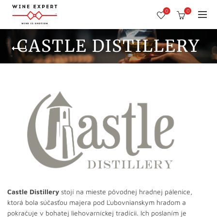
0
0
CASTLE DISTILLERY
Castle Distillery
stojí na mieste pôvodnej hradnej pálenice,
ktorá bola súčasťou majera pod Ľubovnianskym hradom a
pokračuje v bohatej liehovarníckej tradícii. Ich poslaním je