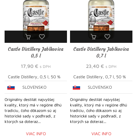
Castle Distillery Jablkovica
Castle Distillery Jablkovica
0,5 l
0,7 l
17,90
€
23,40
€
s DPH
s DPH
Castle Distillery, 0,5 l, 50 %
Castle Distillery, 0,7 l, 50 %
SLOVENSKO
SLOVENSKO
Originálny destilát najvyššej
Originálny destilát najvyššej
kvality, ktorý má v regióne dlhú
kvality, ktorý má v regióne dlhú
tradíciu, čoho dôkazom sú aj
tradíciu, čoho dôkazom sú aj
historické sady v podhradí, z
historické sady v podhradí, z
ktorých sa doteraz...
ktorých sa doteraz...
VIAC INFO
VIAC INFO