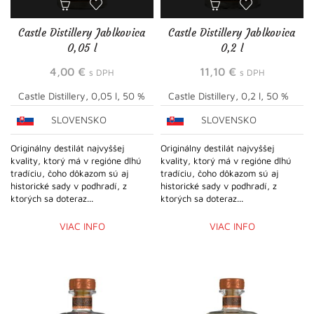
Castle Distillery Jablkovica
Castle Distillery Jablkovica
0,05 l
0,2 l
4,00
€
11,10
€
s DPH
s DPH
Castle Distillery, 0,05 l, 50 %
Castle Distillery, 0,2 l, 50 %
SLOVENSKO
SLOVENSKO
Originálny destilát najvyššej
Originálny destilát najvyššej
kvality, ktorý má v regióne dlhú
kvality, ktorý má v regióne dlhú
tradíciu, čoho dôkazom sú aj
tradíciu, čoho dôkazom sú aj
historické sady v podhradí, z
historické sady v podhradí, z
ktorých sa doteraz...
ktorých sa doteraz...
VIAC INFO
VIAC INFO