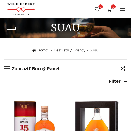
0
0
SUAU
Domov
Destiláty
Brandy
Suau
Zobraziť Bočný Panel
Filter