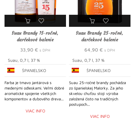
Suau Brandy 15-ročné,
Suau Brandy 25-ročné,
darčekové balenie
darčekové balenie
33,90
€
64,90
€
s DPH
s DPH
Suau, 0,7 l, 37 %
Suau, 0,7 l, 37 %
ŠPANIELSKO
ŠPANIELSKO
Farba je tmavo jantárová s
Suau 25-ročné brandy pochádza
medenými odleskami. Veľmi dobré
zo španielskej Malorky. Za jeho
aromatické spojenie všetkých
skvelou chuťou stojí výroba
komponentov a dubového dreva...
založená čisto na tradičných
postupoch...
VIAC INFO
VIAC INFO