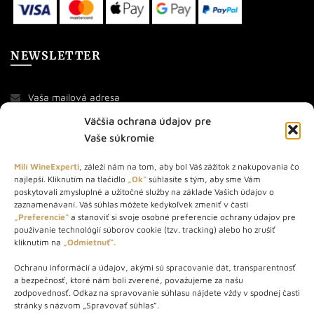
NEWSLETTER
Väčšia ochrana údajov pre
Vaše súkromie
Milí WineExperti
, záleží nám na tom, aby bol Váš zážitok z nakupovania čo
najlepší. Kliknutím na tlačidlo
„Ok“
súhlasíte s tým, aby sme Vám
O NÁS
poskytovali zmysluplné a užitočné služby na základe Vašich údajov o
zaznamenávaní. Váš súhlas môžete kedykoľvek zmeniť v časti
„Preferencie“
a stanoviť si svoje osobné preferencie ochrany údajov pre
STORE – obchod s vínom a destilátmi od roku 2010. Na našej
používanie technológií súborov cookie (tzv. tracking) alebo ho zrušiť
webovej stránke predávame viac ako 1000+ značkových
kliknutím na
„Odmietnuť“.
produktov.
Ochranu informácií a údajov, akými sú spracovanie dát, transparentnosť
Info tel.: +421 917 779 888
a bezpečnosť, ktoré nám boli zverené, považujeme za našu
Vínotéka: +421 917 888 879
zodpovednosť. Odkaz na spravovanie súhlasu nájdete vždy v spodnej časti
stránky s názvom „Spravovať súhlas“.
Vínotéka: Bratislavská 49/B, Bratislava 841 06