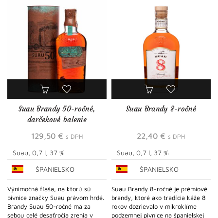
Suau Brandy 50-ročné,
Suau Brandy 8-ročné
darčekové balenie
129,50
€
22,40
€
s DPH
s DPH
Suau, 0,7 l, 37 %
Suau, 0,7 l, 37 %
ŠPANIELSKO
ŠPANIELSKO
Výnimočná fľaša, na ktorú sú
Suau Brandy 8-ročné je prémiové
pivnice značky Suau právom hrdé.
brandy, ktoré ako tradícia káže 8
Brandy Suau 50-ročné má za
rokov dozrievalo v mikroklíme
sebou celé desaťročia zrenia v
podzemnej pivnice na španielskej