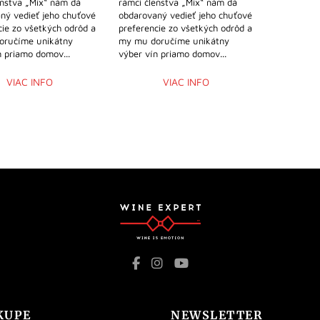
enstva „Mix“ nám dá
rámci členstva „Mix“ nám dá
ný vedieť jeho chuťové
obdarovaný vedieť jeho chuťové
cie zo všetkých odrôd a
preferencie zo všetkých odrôd a
oručíme unikátny
my mu doručíme unikátny
n priamo domov...
výber vín priamo domov...
VIAC INFO
VIAC INFO
KUPE
NEWSLETTER