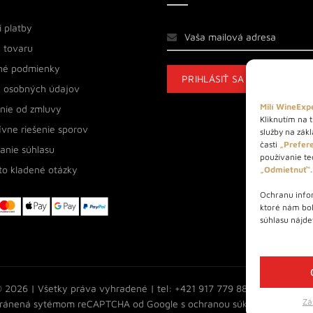
 platby
 tovaru
né podmienky
 osobných údajov
Milí WineExpe
nie od zmluvy
Kliknutím na t
ívne riešenie sporov
služby na zák
časti
„Prefere
anie súhlasu
používanie tec
to kladené otázky
„Odmietnuť“.
Ochranu infor
ktoré nám bo
súhlasu nájde
 2026 | Všetky práva vyhradené | tel: +421 917 779 888 | e-mail:
inf
Zá
chránená sytémom reCAPTCHA od Google s
ochranou súkromia
a
podmi