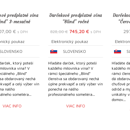
ové predplatné vína
Darčekové predplatné vína
Darčekov
lind” 3-mesačné
“Blind” ročné
“Červ
Pôvodná
Aktuálna
07,00
€
745,20
€
29
828,00
€
s DPH
s DPH
cena
cena
onický poukaz
Elektronický poukaz
Elektro
bola:
je:
SLOVENSKO
SLOVENSKO
S
828,00 €.
745,20 €.
darček, ktorý poteší
Hľadáte darček, ktorý poteší
Hľadáte da
milovníka vína? V
každého milovníka vína? V
každého mi
ciálneho „Blind“
rámci špeciálneho „Blind“
rámci čle
 sa obdarovaný nechá
členstva sa obdarovaný nechá
dá obdarov
kvapiť a celý výber vín
úplne prekvapiť a celý výber vín
chuťové pr
na nášho
ponechá na nášho
odrôd a m
álneho someliéra...
profesionálneho someliéra...
unikátny v
domov...
VIAC INFO
VIAC INFO