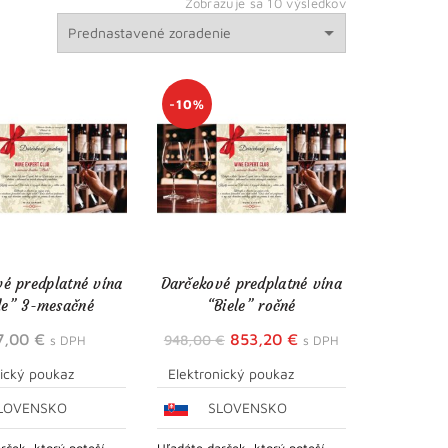
Zobrazuje sa 10 výsledkov
-10%
é predplatné vína
Darčekové predplatné vína
le” 3-mesačné
“Biele” ročné
Pôvodná
Aktuálna
7,00
€
853,20
€
948,00
€
s DPH
s DPH
cena
cena
nický poukaz
Elektronický poukaz
bola:
je:
LOVENSKO
SLOVENSKO
948,00 €.
853,20 €.