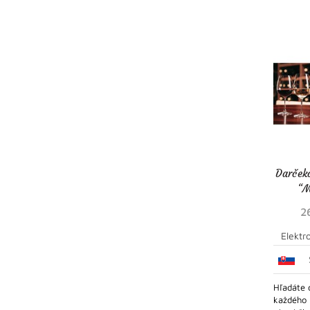
Darček
“M
2
Elektr
Hľadáte 
každého 