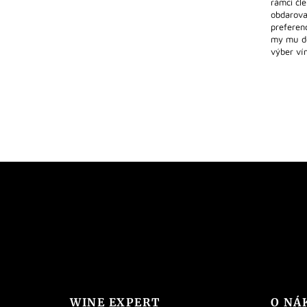
rámci čl
obdarova
preferen
my mu d
výber ví
WINE EXPERT
O NÁ