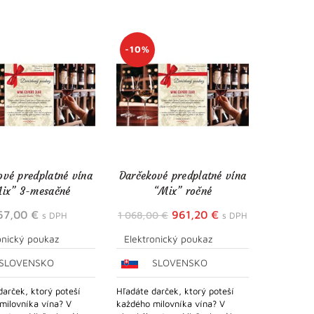
-10%
ové predplatné vína
Darčekové predplatné vína
ix” 3-mesačné
“Mix” ročné
Pôvodná
Aktuálna
67,00
€
961,20
€
1 068,00
€
s DPH
s DPH
cena
cena
onický poukaz
Elektronický poukaz
bola:
je:
SLOVENSKO
SLOVENSKO
1
961,20 €.
068,00 €.
darček, ktorý poteší
Hľadáte darček, ktorý poteší
milovníka vína? V
každého milovníka vína? V