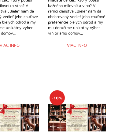
rček, ktorý poteší
Hľadáte darček, ktorý poteší
lovníka vína? V
každého milovníka vína? V
stva „Biele“ nám dá
rámci členstva „Biele“ nám dá
 vedieť jeho chuťové
obdarovaný vedieť jeho chuťové
e bielych odrôd a my
preferencie bielych odrôd a my
me unikátny výber
mu doručíme unikátny výber
 domov...
vín priamo domov...
VIAC INFO
VIAC INFO
-10%