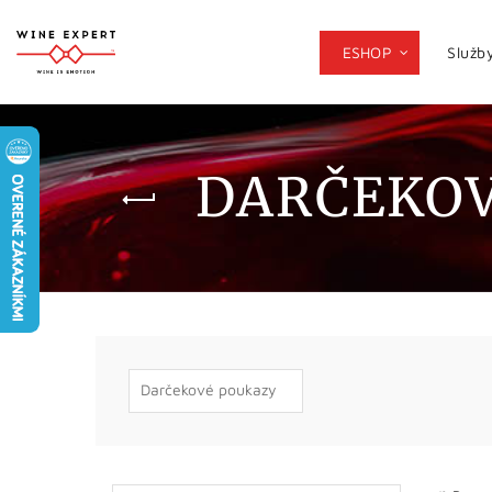
ESHOP
Služb
DARČEKOV