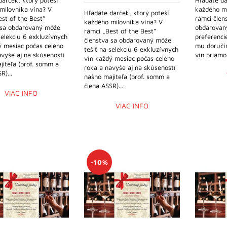
darček, ktorý poteší
Hľadáte da
milovníka vína? V
každého mi
Hľadáte darček, ktorý poteší
st of the Best“
rámci člen
každého milovníka vína? V
 sa obdarovaný môže
obdarovaný
rámci „Best of the Best“
selekciu 6 exkluzívnych
preferenci
členstva sa obdarovaný môže
ý mesiac počas celého
mu doručí
tešiť na selekciu 6 exkluzívnych
avyše aj na skúseností
vín priamo
vín každý mesiac počas celého
jiteľa (prof. somm a
roka a navyše aj na skúseností
R)...
nášho majiteľa (prof. somm a
člena ASSR)...
VIAC INFO
VIAC INFO
-10%