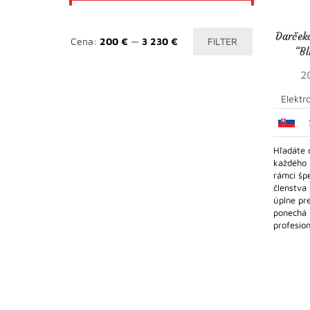
Darček
Minimálna
Maximálna
Cena:
200 €
—
3 230 €
FILTER
“B
cena
cena
2
Elektr
Hľadáte 
každého 
rámci špe
členstva
úplne pre
ponechá 
profesion