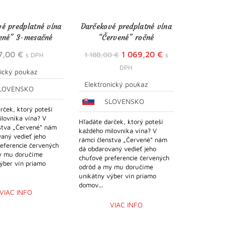
é predplatné vína
Darčekové predplatné vína
ené” 3-mesačné
“Červené” ročné
Pôvodná
Aktuálna
7,00
€
1 069,20
€
1 188,00
€
s DPH
s
cena
cena
DPH
nický poukaz
bola:
je:
Elektronický poukaz
LOVENSKO
1
1
SLOVENSKO
188,00 €.
069,20 €.
rček, ktorý poteší
lovníka vína? V
Hľadáte darček, ktorý poteší
nstva „Červené“ nám
každého milovníka vína? V
aný vedieť jeho
rámci členstva „Červené“ nám
eferencie červených
dá obdarovaný vedieť jeho
y mu doručíme
chuťové preferencie červených
ýber vín priamo
odrôd a my mu doručíme
unikátny výber vín priamo
domov...
VIAC INFO
VIAC INFO