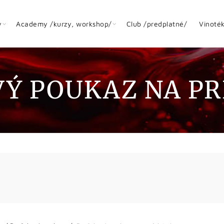
y
Academy /kurzy, workshop/
Club /predplatné/
Vinoté
Ý POUKAZ NA P