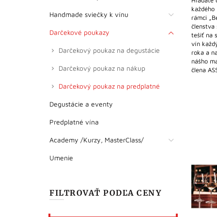
Hľadáte 
každého 
Handmade sviečky k vínu
rámci „Be
členstva
Darčekové poukazy
tešiť na 
vín každ
Darčekový poukaz na degustácie
roka a n
nášho ma
Darčekový poukaz na nákup
člena ASS
Darčekový poukaz na predplatné
Degustácie a eventy
Predplatné vína
Academy /Kurzy, MasterClass/
Umenie
FILTROVAŤ PODĽA CENY