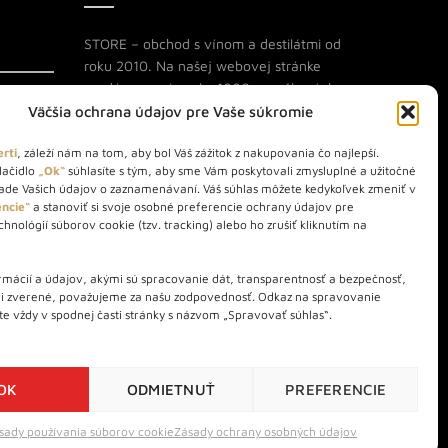
STORE – obchod s vínom a destilátmi od
roku 2010. Na našej webovej stránke
predávame viac ako 1000+ značkových
produktov.
Väčšia ochrana údajov pre Vaše súkromie
Info tel.: +421 917 779 888
rti
, záleží nám na tom, aby bol Váš zážitok z nakupovania čo najlepší.
lačidlo
„Ok“
súhlasíte s tým, aby sme Vám poskytovali zmysluplné a užitočné
Vínotéka: +421 917 888 879
lade Vašich údajov o zaznamenávaní. Váš súhlas môžete kedykoľvek zmeniť v
Vínotéka: Bratislavská 49/B,
ncie“
a stanoviť si svoje osobné preferencie ochrany údajov pre
hnológií súborov cookie (tzv. tracking) alebo ho zrušiť kliknutím na
Bratislava 841 06
Centrála: Na vrátkach 1/N, Bratislava
mácií a údajov, akými sú spracovanie dát, transparentnosť a bezpečnosť,
841 01
li zverené, považujeme za našu zodpovednosť. Odkaz na spravovanie
te vždy v spodnej časti stránky s názvom „Spravovať súhlas“.
OK
ODMIETNUŤ
PREFERENCIE
o@wineexpert.sk
sady používania súborov cookie
Zásady ochrany osobných údajov
enkami používania