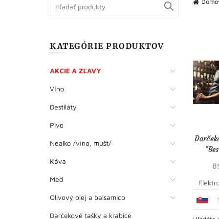
Search
Domo
for:
KATEGÓRIE PRODUKTOV
AKCIE A ZĽAVY
Víno
Destiláty
Pivo
Darček
Nealko /víno, mušt/
“Bes
Káva
8
Med
Elektr
Olivový olej a balsamico
Darčekové tašky a krabice