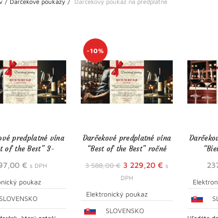
v
Darčekové poukazy
Darčekový poukaz na predplatné
-10%
ové predplatné vína
Darčekové predplatné vína
Darčekov
t of the Best” 3-
“Best of the Best” ročné
“Bie
mesačné
Pôvodná
Aktuálna
97,00
€
3 229,20
€
23
3 588,00
€
s DPH
s
cena
cena
DPH
onický poukaz
Elektro
bola:
je:
Elektronický poukaz
SLOVENSKO
S
3
3
SLOVENSKO
588,00 €.
229,20 €.