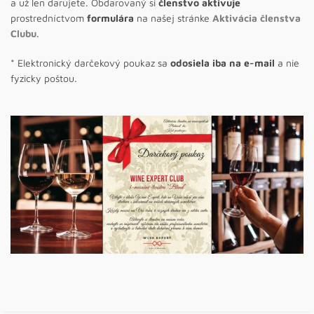
a už len darujete. Obdarovaný si
členstvo aktivuje
prostredníctvom
formulára
na našej stránke
Aktivácia členstva
Clubu
.
* Elektronický darčekový poukaz sa
odosiela iba
na e-mail
a nie
fyzicky poštou.