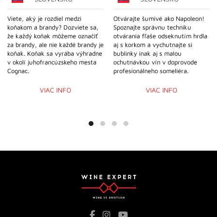
Viete, aký je rozdiel medzi
Otvárajte šumivé ako Napoleon!
koňakom a brandy? Dozviete sa,
Spoznajte správnu techniku
že každý koňak môžeme označiť
otvárania fľaše odseknutím hrdla
za brandy, ale nie každé brandy je
aj s korkom a vychutnajte si
koňak. Koňak sa vyrába výhradne
bublinky inak aj s malou
v okolí juhofrancúzskeho mesta
ochutnávkou vín v doprovode
Cognac.
profesionálneho someliéra.
VIAC INFO
VIAC INFO