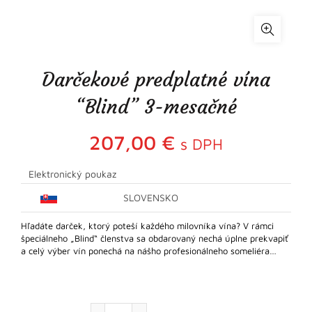
Darčekové predplatné vína
“Blind” 3-mesačné
207,00
€
s DPH
Elektronický poukaz
SLOVENSKO
Hľadáte darček, ktorý poteší každého milovníka vína? V rámci
špeciálneho „Blind“ členstva sa obdarovaný nechá úplne prekvapiť
a celý výber vín ponechá na nášho profesionálneho someliéra…
množstvo Darčekové predplatné vína "Blin