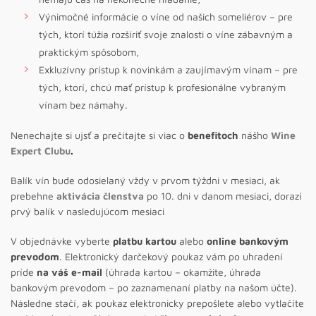
Výnimočné informácie o víne od našich someliérov – pre
tých, ktorí túžia rozšíriť svoje znalosti o víne zábavným a
praktickým spôsobom,
Exkluzívny prístup k novinkám a zaujímavým vínam – pre
tých, ktorí, chcú mať prístup k profesionálne vybraným
vínam bez námahy.
Nenechajte si ujsť a prečítajte si viac o
benefitoch
nášho
Wine
Expert Clubu
.
Balík vín bude odosielaný vždy v prvom týždni v mesiaci, ak
prebehne
aktivácia členstva
po 10. dni v danom mesiaci, dorazí
prvý balík v nasledujúcom mesiaci
V objednávke vyberte
platbu kartou
alebo
online bankovým
prevodom
. Elektronický darčekový poukaz vám po uhradení
príde
na váš e-mail
(úhrada kartou – okamžite, úhrada
bankovým prevodom – po zaznamenaní platby na našom účte).
Následne stačí, ak poukaz elektronicky prepošlete alebo vytlačíte