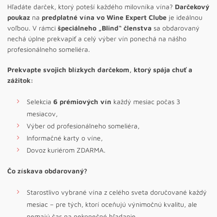
Hľadáte darček, ktorý poteší každého milovníka vína?
Darčekový
poukaz
na
predplatné vína vo Wine Expert Clube
je ideálnou
voľbou. V rámci
špeciálneho
„Blind“ členstva
sa obdarovaný
nechá úplne prekvapiť a celý výber vín ponechá na nášho
profesionálneho someliéra.
Prekvapte svojich blízkych darčekom, ktorý spája chuť a
zážitok:
Selekcia
6 prémiových vín
každý mesiac počas 3
mesiacov,
Výber od profesionálneho someliéra,
Informačné karty o víne,
Dovoz kuriérom ZDARMA.
Čo získava obdarovaný?
Starostlivo vybrané vína z celého sveta doručované každý
mesiac – pre tých, ktorí oceňujú výnimočnú kvalitu, ale
nemajú čas na nekonečné hľadanie,