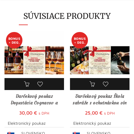
SÚVISIACE PRODUKTY
BONUS
BONUS
+ DEG.
+ DEG.
Darčekový poukaz
Darčekový poukaz Škola
Degustácia Cognacov a
sabráže s ochutnávkou vín
Brandy so someliérom
30,00
€
25,00
€
s DPH
s DPH
Elektronický poukaz
Elektronický poukaz
SLOVENSKO
SLOVENSKO