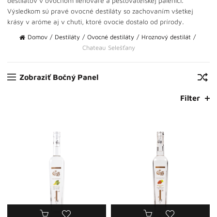
destilátov v ovocnom liehovare a pestovateľskej pálenici.
Výsledkom sú pravé ovocné destiláty so zachovaním všetkej
krásy v aróme aj v chuti, ktoré ovocie dostalo od prírody.
Domov
Destiláty
Ovocné destiláty
Hroznový destilát
Chateau Selešťany
Zobraziť Bočný Panel
Filter