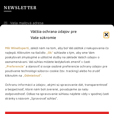
NEWSLETTER
Väčšia ochrana údajov pre
Vaše súkromie
Milí WineExperti
, záleží nám na tom, aby bol Váš zážitok z nakupovania čo
najlepší. Kliknutím na tlačidlo
„Ok“
súhlasíte s tým, aby sme Vám
O NÁS
poskytovali zmysluplné a užitočné služby na základe Vašich údajov o
zaznamenávaní. Váš súhlas môžete kedykoľvek zmeniť v časti
„Preferencie“
a stanoviť si svoje osobné preferencie ochrany údajov pre
STORE – obchod s vínom a destilátmi od roku 2010. Na našej
používanie technológií súborov cookie (tzv. tracking) alebo ho zrušiť
webovej stránke predávame viac ako 1000+ značkových
kliknutím na
„Odmietnuť“.
produktov.
Ochranu informácií a údajov, akými sú spracovanie dát, transparentnosť
Info tel.: +421 917 779 888
a bezpečnosť, ktoré nám boli zverené, považujeme za našu
Vínotéka: +421 917 888 879
zodpovednosť. Odkaz na spravovanie súhlasu nájdete vždy v spodnej časti
stránky s názvom „Spravovať súhlas“.
Vínotéka: Bratislavská 49/B, Bratislava 841 06
Centrála: Na vrátkach 1/N, Bratislava 841 01