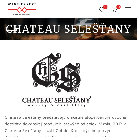
0
0
CHATEAU SELEŠŤANY
Chateau Selešťany predstavujú unikátne stopercentné ovocné
destiláty slovenskej produkcie pravých páleniek. V roku 2013 v
Chateau Selešťany spustil Gabriel Karlin výrobu pravých