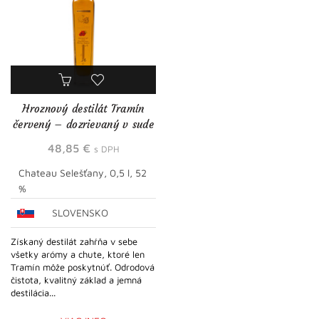
Hroznový destilát Tramín
červený – dozrievaný v sude
48,85
€
s DPH
Chateau Selešťany, 0,5 l, 52
%
SLOVENSKO
Získaný destilát zahŕňa v sebe
všetky arómy a chute, ktoré len
Tramín môže poskytnúť. Odrodová
čistota, kvalitný základ a jemná
destilácia...