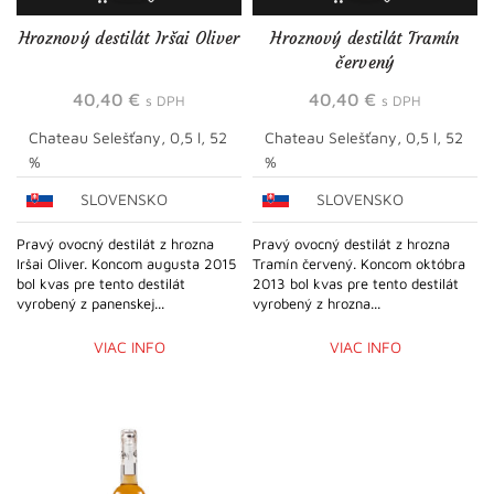
Hroznový destilát Iršai Oliver
Hroznový destilát Tramín
červený
40,40
€
40,40
€
s DPH
s DPH
Chateau Selešťany, 0,5 l, 52
Chateau Selešťany, 0,5 l, 52
%
%
SLOVENSKO
SLOVENSKO
Pravý ovocný destilát z hrozna
Pravý ovocný destilát z hrozna
Iršai Oliver. Koncom augusta 2015
Tramín červený. Koncom októbra
bol kvas pre tento destilát
2013 bol kvas pre tento destilát
vyrobený z panenskej...
vyrobený z hrozna...
VIAC INFO
VIAC INFO