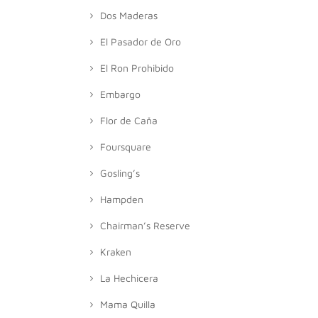
Dos Maderas
El Pasador de Oro
El Ron Prohibido
Embargo
Flor de Caňa
Foursquare
Gosling’s
Hampden
Chairman’s Reserve
Kraken
La Hechicera
Mama Quilla