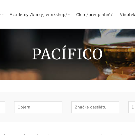
y
Academy /kurzy, workshop/
Club /predplatné/
Vinoté
PACÍFICO