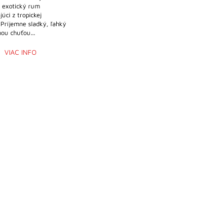
y exotický rum
úci z tropickej
Príjemne sladký, ľahký
ou chuťou...
VIAC INFO