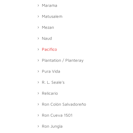
Marama
Matusalem
Mezan
Naud
Pacífico
Plantation / Planteray
Pura Vida
R. L. Seale's
Relicario
Ron Colón Salvadoreño
Ron Cueva 1501
Ron Jungla