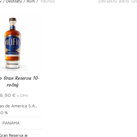
v
Destiláty
Rum
Pacífico
Zobrazený jediný vý
co Gran Reserva 10-
ročný
36,90
€
s DPH
s de America S.A.,
 40 %
PANAMA
 Gran Reserva je