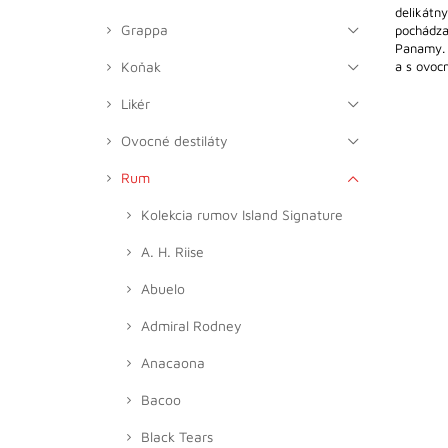
delikátn
Grappa
pochádzaj
Panamy. 
Koňak
a s ovocn
Likér
Ovocné destiláty
Rum
Kolekcia rumov Island Signature
A. H. Riise
Abuelo
Admiral Rodney
Anacaona
Bacoo
Black Tears