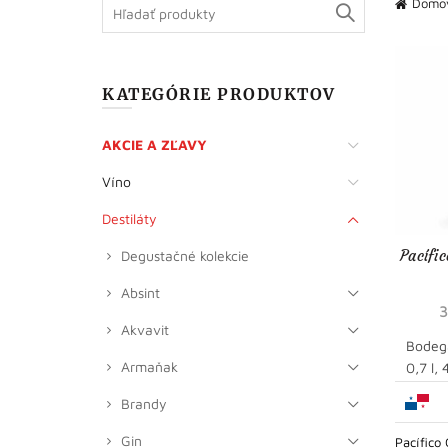
Search
Domo
for:
KATEGÓRIE PRODUKTOV
AKCIE A ZĽAVY
Víno
Destiláty
Pacífi
Degustačné kolekcie
Absint
Akvavit
Bodega
Armaňak
0,7 l,
Brandy
Gin
Pacífico