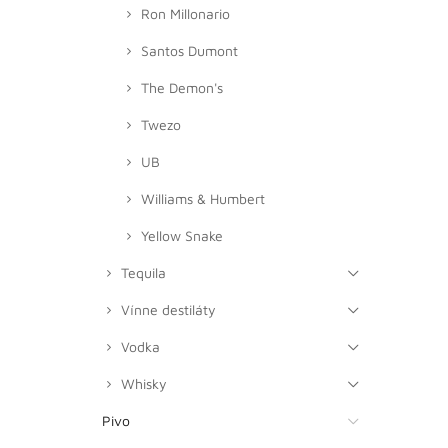
Ron Millonario
Santos Dumont
The Demon's
Twezo
UB
Williams & Humbert
Yellow Snake
Tequila
Vínne destiláty
Vodka
Whisky
Pivo