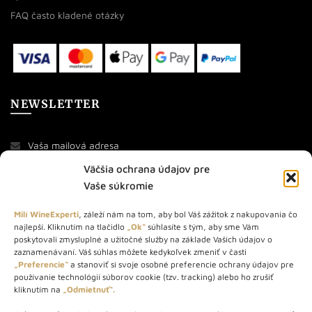
FAQ často kladené otázky
NEWSLETTER
Väčšia ochrana údajov pre
Vaše súkromie
Milí WineExperti
, záleží nám na tom, aby bol Váš zážitok z nakupovania čo
najlepší. Kliknutím na tlačidlo
„Ok“
súhlasíte s tým, aby sme Vám
O NÁS
poskytovali zmysluplné a užitočné služby na základe Vašich údajov o
zaznamenávaní. Váš súhlas môžete kedykoľvek zmeniť v časti
„Preferencie“
a stanoviť si svoje osobné preferencie ochrany údajov pre
STORE – obchod s vínom a destilátmi od roku 2010. Na našej
používanie technológií súborov cookie (tzv. tracking) alebo ho zrušiť
webovej stránke predávame viac ako 1000+ značkových
kliknutím na
„Odmietnuť“.
produktov.