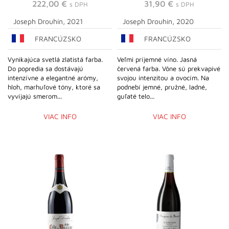
222,00
€
31,90
€
s DPH
s DPH
Joseph Drouhin, 2021
Joseph Drouhin, 2020
FRANCÚZSKO
FRANCÚZSKO
Vynikajúca svetlá zlatistá farba.
Veľmi príjemné víno. Jasná
Do popredia sa dostávajú
červená farba. Vône sú prekvapivé
intenzívne a elegantné arómy,
svojou intenzitou a ovocím. Na
hloh, marhuľové tóny, ktoré sa
podnebí jemné, pružné, ladné,
vyvíjajú smerom...
guľaté telo...
VIAC INFO
VIAC INFO