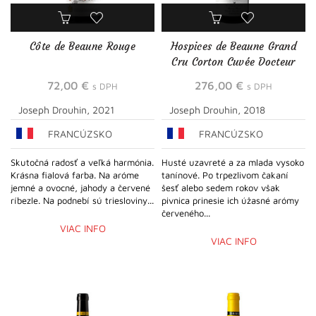
Côte de Beaune Rouge
Hospices de Beaune Grand
Cru Corton Cuvée Docteur
Peste
72,00
€
276,00
€
s DPH
s DPH
Joseph Drouhin, 2021
Joseph Drouhin, 2018
FRANCÚZSKO
FRANCÚZSKO
Skutočná radosť a veľká harmónia.
Husté uzavreté a za mlada vysoko
Krásna fialová farba. Na aróme
tanínové. Po trpezlivom čakaní
jemné a ovocné, jahody a červené
šesť alebo sedem rokov však
ríbezle. Na podnebí sú triesloviny...
pivnica prinesie ich úžasné arómy
červeného...
VIAC INFO
VIAC INFO