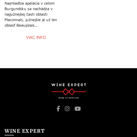
Najmladšia apelácia v celom
Burgundsku sa nachádza v
najjužnejšej časti oblasti
Maconnais, južnejšie je už len
oblasť Beaujolais...
VIAC INFO
WINE EXPERT