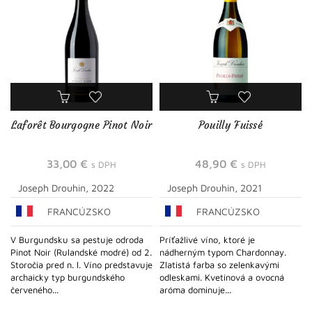
Laforêt Bourgogne Pinot Noir
Pouilly Fuissé
33,00
€
48,90
€
s DPH
s DPH
Joseph Drouhin, 2022
Joseph Drouhin, 2021
FRANCÚZSKO
FRANCÚZSKO
V Burgundsku sa pestuje odroda
Príťažlivé víno, ktoré je
Pinot Noir (Rulandské modré) od 2.
nádherným typom Chardonnay.
Storočia pred n. l. Víno predstavuje
Zlatistá farba so zelenkavými
archaicky typ burgundského
odleskami. Kvetinová a ovocná
červeného...
aróma dominuje...