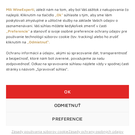
Milí WineExperti
, záleží nám na tom, aby bol Váš zážitok z nakupovania čo
najlepší. Kliknutím na tlačidlo
„Ok“
súhlasíte s tým, aby sme Vám
O NÁS
poskytovali zmysluplné a užitočné služby na základe Vašich údajov o
zaznamenávaní. Váš súhlas môžete kedykoľvek zmeniť v časti
STORE – obchod s vínom a destilátmi od roku 2010. Na našej
„Preferencie“
a stanoviť si svoje osobné preferencie ochrany údajov pre
používanie technológií súborov cookie (tzv. tracking) alebo ho zrušiť
webovej stránke predávame viac ako 1000+ značkových
kliknutím na
„Odmietnuť“.
produktov.
Ochranu informácií a údajov, akými sú spracovanie dát, transparentnosť
Info tel.: +421 917 779 888
a bezpečnosť, ktoré nám boli zverené, považujeme za našu
Vínotéka: +421 917 888 879
zodpovednosť. Odkaz na spravovanie súhlasu nájdete vždy v spodnej časti
stránky s názvom „Spravovať súhlas“.
Vínotéka: Bratislavská 49/B, Bratislava 841 06
Centrála: Na vrátkach 1/N, Bratislava 841 01
OK
ODMIETNUŤ
WineExpert.sk © 2026 | Všetky práva vyhradené | tel: +421 917
779 888 | e-mail:
info@wineexpert.sk
PREFERENCIE
Táto stránka je chránená sytémom reCAPTCHA od Google s
ochranou súkromia
a
podmienkami používania
Zásady používania súborov cookie
Zásady ochrany osobných údajov