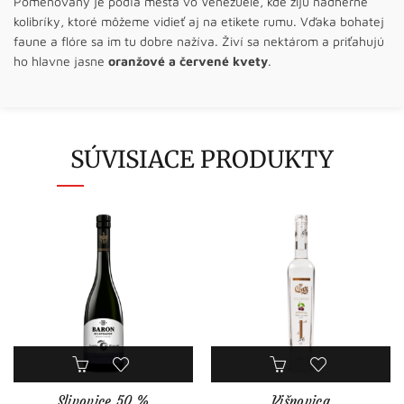
Pomenovaný je podľa mesta vo Venezuele, kde žijú nádherné
kolibríky, ktoré môžeme vidieť aj na etikete rumu. Vďaka bohatej
faune a flóre sa im tu dobre nažíva. Živí sa nektárom a priťahujú
ho hlavne jasne
oranžové a červené kvety
.
SÚVISIACE PRODUKTY
Slivovice 50 %
Višnovica