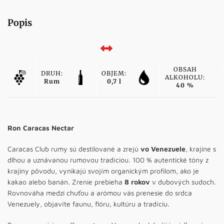
Popis
OBSAH
DRUH:
OBJEM:
ALKOHOLU:
Rum
0,7 l
40 %
Ron Caracas Nectar
Caracas Club rumy sú destilované a zrejú
vo Venezuele
, krajine s
dlhou a uznávanou rumovou tradíciou. 100 % autentické tóny z
krajiny pôvodu, vynikajú svojím organickým profilom, ako je
kakao alebo banán. Zrenie prebieha
8 rokov
v dubových sudoch.
Rovnováha medzi chuťou a arómou vás prenesie do srdca
Venezuely, objavíte faunu, flóru, kultúru a tradíciu.