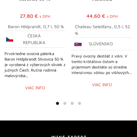
27,80
€
44,60
€
s DPH
s DPH
Baron Hildprandt, 0,7 l, 50 %
Chateau Selešťany, 0,5 l, 52
%
ČESKÁ
REPUBLIKA
SLOVENSKO
Prvotriedne ovocná pálenka
Pravý ovocný destilát z višní. V
Baron Hildpbrandt Slivovica 50 %
tomto krištáľovo čistom a
je vyrobená z výberových sliviek z
príjemnom destiláte so stredne
južných Čiech. Ručná rodinná
intenzívnou vôňou po višňových...
malovýroba...
VIAC INFO
VIAC INFO