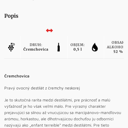
Popis
OBSAH
DRUH:
OBJEM:
ALKOHOLU
Čremchovica
0,5 l
52 %
Čremchovica
Pravý ovocný destilát z čremchy neskorej
Je to skutočná rarita medzi destilátmi, pre prácnosť a malú
výťažnosť je ho však veľmi málo. Pre výrazný charakter
prejavujúci sa silnou až vnucujúcou sa marcipánovo-mandľovou
arómou, horkastou, ale dlhotrvajúcou dochuťou ju odborníci
nazývajú ako „enfant terreible“ medzi destilátmi. Pre tieto