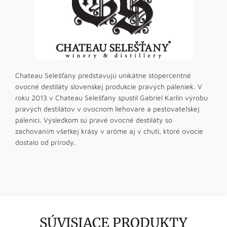
Chateau Selešťany predstavujú unikátne stopercentné
ovocné destiláty slovenskej produkcie pravých páleniek. V
roku 2013 v Chateau Selešťany spustil Gabriel Karlin výrobu
pravých destilátov v ovocnom liehovare a pestovateľskej
pálenici. Výsledkom sú pravé ovocné destiláty so
zachovaním všetkej krásy v aróme aj v chuti, ktoré ovocie
dostalo od prírody.
SÚVISIACE PRODUKTY