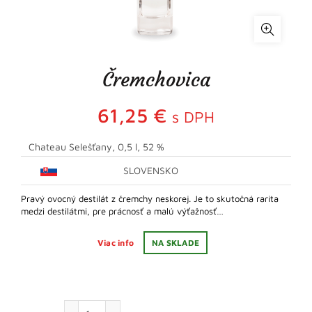
Čremchovica
61,25
€
s DPH
Chateau Selešťany, 0,5 l, 52 %
SLOVENSKO
Pravý ovocný destilát z čremchy neskorej. Je to skutočná rarita
medzi destilátmi, pre prácnosť a malú výťažnosť…
Viac info
NA SKLADE
množstvo Čremchovica