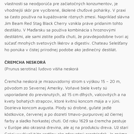
vlastnosti sa neodporúča pre začiatočných konzumentov, je
vhodnejší skôr pre vycibrené, školené chuťové poháriky. V praxi
sa často používa na kupážovanie rôznych zmesí. Napríklad slávna
Jim Beam Red Stag Black Cherry vznikla práve pridaním tohto
destilátu. V Maďarsku sa používa kombinácia s hroznovými
destilátmi, ale sami zistíte podľa chuti, že pravdepodobne tvorí aj
súčasť mnohých svetových likérov a digestív. Chateau Selešťany
ho ponúka v čistej prírodnej podobe ako jedinečný destilát.
ČREMCHA NESKORÁ
(Prunus serotina) ľudovo višňa neskorá
Čremcha neskorá je mrazuvzdorný strom s výškou 15 – 20 m,
pôvodom zo Severnej Ameriky. Voňavé biele kvety sú
usporiadané do previsnutých, až 15 cm dlhých, valcovitých a na
kvety bohatých strapcov, ktoré kvitnú koncom mája a v júni.
Dozrieva koncom augusta. Plody sú drobné, guľaté jedlé
kôstkovice, červenej a po dozretí tmavo-purpurovej až čiernej
farby a sladko horkastej chuti. Od roku 1629 sa čremcha pestuje
v Európe ako okrasná drevina, ale aj na produkciu dreva. Už starí
Gréci využívali túto rastlinu ako zdravotný prostriedok. Je známa