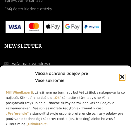
Spravovanie súhlasu
FAQ často kladené otázky
NEWSLETTER
Väčšia ochrana údajov pre
Vaše súkromie
Milí WineExperti
, záleží nám na tom, aby bol Váš zážitok z nakupovania čo
najlepší. Kliknutím na tlačidlo
„Ok“
súhlasíte s tým, aby sme Vám
O NÁS
poskytovali zmysluplné a užitočné služby na základe Vašich údajov o
zaznamenávaní. Váš súhlas môžete kedykoľvek zmeniť v časti
„Preferencie“
a stanoviť si svoje osobné preferencie ochrany údajov pre
STORE – obchod s vínom a destilátmi od roku 2010. Na našej
používanie technológií súborov cookie (tzv. tracking) alebo ho zrušiť
webovej stránke predávame viac ako 1000+ značkových
kliknutím na
„Odmietnuť“.
produktov.