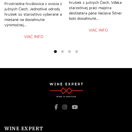
hrušiek z južných Čiech. Vďaka
Prvotriedna hruškovica z ovocia z
starostlivej práci majstra
južných Čiech. Jednotlivé odrody
destilatéra pána Václava Šitner
hrušiek sú starostlivo vyberané a
bolo dosiahnuté...
miešané na dosiahnutie
výnimočnej...
VIAC INFO
VIAC INFO
WINE EXPERT