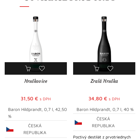
Hruškovice
Zralá Hruška
31,50
€
34,80
€
s DPH
s DPH
Baron Hildprandt, 0,7 l, 42,50
Baron Hildprandt, 0,7 l, 40 %
%
ČESKÁ
ČESKÁ
REPUBLIKA
REPUBLIKA
Poctivý destilát z prvotriednych