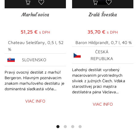
Marhuľovica
Zralá Švestka
51,25
€
35,70
€
s DPH
s DPH
Chateau Selešťany, 0,5 l, 52
Baron Hildprandt, 0,7 l, 40 %
%
ČESKÁ
REPUBLIKA
SLOVENSKO
Lahodný destilát vyrobený
Pravý ovocný destilát z marhúľ
macerovaním prvotriednych
Bergeron. Hlavným poznávacím
sliviek z južných Čiech. Vďaka
znakom marhuľového destilátu je
starostlivej práci majstra
dominantná sladkastá vôňa...
destilatéra pána Václava...
VIAC INFO
VIAC INFO