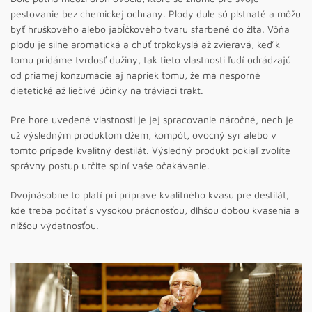
pestovanie bez chemickej ochrany. Plody dule sú plstnaté a môžu
byť hruškového alebo jabĺčkového tvaru sfarbené do žlta. Vôňa
plodu je silne aromatická a chuť trpkokyslá až zvieravá, keď k
tomu pridáme tvrdosť dužiny, tak tieto vlastnosti ľudí odrádzajú
od priamej konzumácie aj napriek tomu, že má nesporné
dietetické až liečivé účinky na tráviaci trakt.
Pre hore uvedené vlastnosti je jej spracovanie náročné, nech je
už výsledným produktom džem, kompót, ovocný syr alebo v
tomto prípade kvalitný destilát. Výsledný produkt pokiaľ zvolíte
správny postup určite splní vaše očakávanie.
Dvojnásobne to platí pri príprave kvalitného kvasu pre destilát,
kde treba počítať s vysokou prácnosťou, dlhšou dobou kvasenia a
nižšou výdatnosťou.