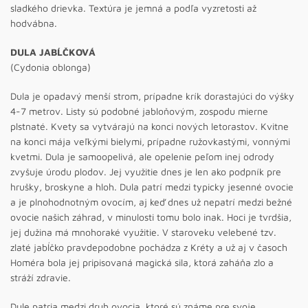
sladkého drievka. Textúra je jemná a podľa vyzretosti až
hodvábna.
DULA JABĹČKOVÁ
(Cydonia oblonga)
Dula je opadavý menší strom, prípadne krík dorastajúci do výšky
4-7 metrov. Listy sú podobné jabloňovým, zospodu mierne
plstnaté. Kvety sa vytvárajú na konci nových letorastov. Kvitne
na konci mája veľkými bielymi, prípadne ružovkastými, vonnými
kvetmi. Dula je samoopelivá, ale opelenie peľom inej odrody
zvyšuje úrodu plodov. Jej využitie dnes je len ako podpník pre
hrušky, broskyne a hloh. Dula patrí medzi typicky jesenné ovocie
a je plnohodnotným ovocím, aj keď dnes už nepatrí medzi bežné
ovocie našich záhrad, v minulosti tomu bolo inak. Hoci je tvrdšia,
jej dužina má mnohoraké využitie. V staroveku velebené tzv.
zlaté jabĺčko pravdepodobne pochádza z Kréty a už aj v časoch
Homéra bola jej pripisovaná magická sila, ktorá zaháňa zlo a
stráží zdravie.
Dule patria medzi druh ovocia, ktoré sú známe pre svoje