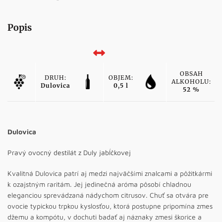
Popis
OBSAH
DRUH:
OBJEM:
ALKOHOLU:
Dulovica
0,5 l
52 %
Dulovica
Pravý ovocný destilát z Duly jabĺčkovej
Kvalitná Dulovica patrí aj medzi najväčšími znalcami a pôžitkármi
k ozajstným raritám. Jej jedinečná aróma pôsobí chladnou
eleganciou sprevádzaná nádychom citrusov. Chuť sa otvára pre
ovocie typickou trpkou kyslosťou, ktorá postupne pripomína zmes
džemu a kompótu, v dochuti badať aj náznaky zmesi škorice a