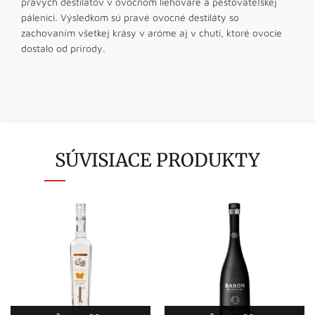
pravých destilátov v ovocnom liehovare a pestovateľskej
pálenici. Výsledkom sú pravé ovocné destiláty so
zachovaním všetkej krásy v aróme aj v chuti, ktoré ovocie
dostalo od prírody.
SÚVISIACE PRODUKTY