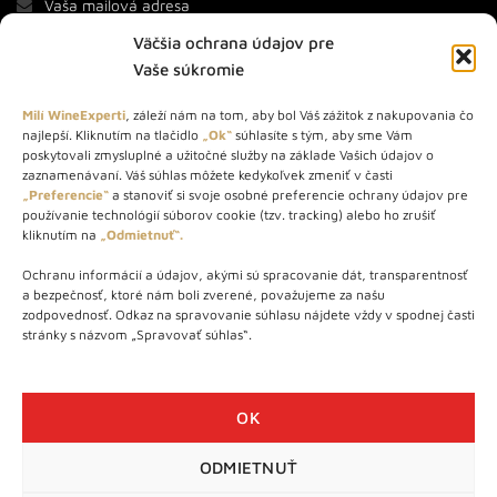
Väčšia ochrana údajov pre
Vaše súkromie
Milí WineExperti
, záleží nám na tom, aby bol Váš zážitok z nakupovania čo
najlepší. Kliknutím na tlačidlo
„Ok“
súhlasíte s tým, aby sme Vám
O NÁS
poskytovali zmysluplné a užitočné služby na základe Vašich údajov o
zaznamenávaní. Váš súhlas môžete kedykoľvek zmeniť v časti
„Preferencie“
a stanoviť si svoje osobné preferencie ochrany údajov pre
STORE – obchod s vínom a destilátmi od roku 2010. Na našej
používanie technológií súborov cookie (tzv. tracking) alebo ho zrušiť
webovej stránke predávame viac ako 1000+ značkových
kliknutím na
„Odmietnuť“.
produktov.
Ochranu informácií a údajov, akými sú spracovanie dát, transparentnosť
Info tel.: +421 917 779 888
a bezpečnosť, ktoré nám boli zverené, považujeme za našu
Vínotéka: +421 917 888 879
zodpovednosť. Odkaz na spravovanie súhlasu nájdete vždy v spodnej časti
stránky s názvom „Spravovať súhlas“.
Vínotéka: Bratislavská 49/B, Bratislava 841 06
Centrála: Na vrátkach 1/N, Bratislava 841 01
OK
ODMIETNUŤ
WineExpert.sk © 2026 | Všetky práva vyhradené | tel: +421 917