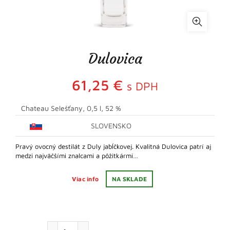
Dulovica
61,25
€
s DPH
Chateau Selešťany, 0,5 l, 52 %
SLOVENSKO
Pravý ovocný destilát z Duly jabĺčkovej. Kvalitná Dulovica patrí aj
medzi najväčšími znalcami a pôžitkármi…
Viac info
NA SKLADE
množstvo Dulovica