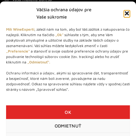
Väčšia ochrana údajov pre
Vaše súkromie
Milí WineExperti
, záleží nám na tom, aby bol Váš zážitok z nakupovania čo
najlepší. Kliknutím na tlačidlo
„Ok“
súhlasíte s tým, aby sme Vám
O NÁS
poskytovali zmysluplné a užitočné služby na základe Vašich údajov o
zaznamenávaní. Váš súhlas môžete kedykoľvek zmeniť v časti
„Preferencie“
a stanoviť si svoje osobné preferencie ochrany údajov pre
STORE – obchod s vínom a destilátmi od roku 2010. Na našej
používanie technológií súborov cookie (tzv. tracking) alebo ho zrušiť
webovej stránke predávame viac ako 1000+ značkových
kliknutím na
„Odmietnuť“.
produktov.
Ochranu informácií a údajov, akými sú spracovanie dát, transparentnosť
Info tel.: +421 917 779 888
a bezpečnosť, ktoré nám boli zverené, považujeme za našu
Vínotéka: +421 917 888 879
zodpovednosť. Odkaz na spravovanie súhlasu nájdete vždy v spodnej časti
stránky s názvom „Spravovať súhlas“.
Vínotéka: Bratislavská 49/B, Bratislava 841 06
Centrála: Na vrátkach 1/N, Bratislava 841 01
OK
ODMIETNUŤ
WineExpert.sk © 2026 | Všetky práva vyhradené | tel: +421 917