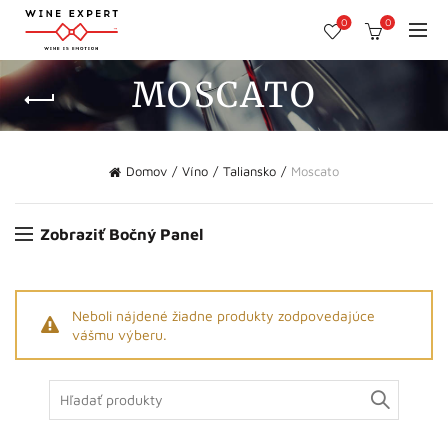
0
0
MOSCATO
Domov
Víno
Taliansko
Moscato
Zobraziť Bočný Panel
Neboli nájdené žiadne produkty zodpovedajúce
vášmu výberu.
Search
for: