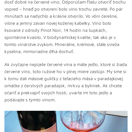
dosť dobré na červené víno. Odporúčam fľašu otvoriť trochu
vopred – hneď po otvorení bolo víno trochu zavreté. Po pár
minútach sa nadýchlo a krásne otvorilo. Vo vôni čerešne,
višne a jemný závan novej koženej kabelky. Víno bolo
lisované z odrody Pinot Noir, 14 hodín na šupkách,
spontánne kvasilo. V biodynamickej kvalite, tak ako je v
tomto vinárstve zvykom. Minerálne, krémové, stále svieža
kyselina, mimoriadne dlhá dochuť.
Ak zvyčajne nepijete červené vína a máte jedlo, ktoré si žiada
červené víno, toto ružové ho v plnej miere zastúpi. My sme si
k tomu dali mäsové guličky z teľacieho mäsa v paradajkovej
omáčke z čerstvých paradajok, mrkvy a byliniek. Ak chcete
očariť a prekvapiť svojich hostí, uvarte im toto jedlo a
podávajte s týmto vínom.