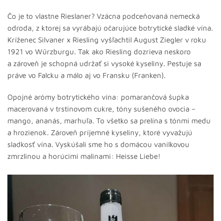
Čo je to vlastne Rieslaner? Vzácna podceňovaná nemecká
odroda, z ktorej sa vyrábajú očarujúce botrytické sladké vína.
Kríženec Silvaner x Riesling vyšľachtil August Ziegler v roku
1921 vo Wűrzburgu. Tak ako Riesling dozrieva neskoro
a zároveň je schopná udržať si vysoké kyseliny. Pestuje sa
práve vo Falcku a málo aj vo Fransku (Franken).
Opojné arómy botrytického vína: pomarančová šupka
macerovaná v trstinovom cukre, tóny sušeného ovocia –
mango, ananás, marhuľa. To všetko sa prelína s tónmi medu
a hrozienok. Zároveň príjemné kyseliny, ktoré vyvažujú
sladkosť vína. Vyskúšali sme ho s domácou vanilkovou
zmrzlinou a horúcimi malinami: Heisse Liebe!