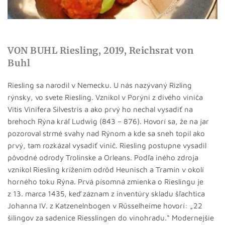
VON BUHL Riesling, 2019, Reichsrat von
Buhl
Riesling sa narodil v Nemecku. U nás nazývaný Rizling
rýnsky, vo svete Riesling. Vznikol v Porýni z divého viniča
Vitis Vinifera Silvestris a ako prvý ho nechal vysadiť na
brehoch Rýna kráľ Ludwig (843 – 876). Hovorí sa, že na jar
pozoroval strmé svahy nad Rýnom a kde sa sneh topil ako
prvý, tam rozkázal vysadiť vinič. Riesling postupne vysadil
pôvodné odrody Trolínske a Orleans. Podľa iného zdroja
vznikol Riesling krížením odrôd Heunisch a Tramín v okolí
horného toku Rýna. Prvá písomná zmienka o Rieslingu je
z 13. marca 1435, keď záznam z inventúry skladu šľachtica
Johanna IV. z Katzenelnbogen v Rűsselheime hovorí: „22
šilingov za sadenice Riesslingen do vinohradu.“ Modernejšie