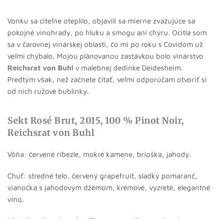
Vonku sa citeľne oteplilo, objavili sa mierne zvažujúce sa
pokojné vinohrady, po hluku a smogu ani chýru. Ocitla som
sa v čarovnej vinárskej oblasti, čo mi po roku s Covidom už
veľmi chýbalo. Mojou plánovanou zastávkou bolo vinárstvo
Reichsrat von Buhl
v malebnej dedinke Deidesheim.
Predtým však, než začnete čítať, veľmi odporúčam otvoriť si
od nich ružové bublinky.
Sekt Rosé Brut, 2015, 100 % Pinot Noir,
Reichsrat von Buhl
Vôňa: červené ríbezle, mokré kamene, brioška, jahody.
Chuť: stredné telo, červený grapefruit, sladký pomaranč,
vianočka s jahodovým džemom, krémové, vyzreté, elegantné
víno.