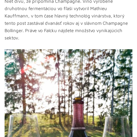
Niet divu, že pripomína Champagne. Víno vyrobené
druhotnou fermentáciou vo fľaši vytvoril Mathieu
Kauffmann, v tom čase hlavný technológ vinárstva, ktorý
tento post zastával dvanásť rokov aj v slávnom Champagne
Bollinger. Práve vo Falcku nájdete množstvo vynikajúcich
sektov.