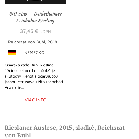
BIO víno – Deidesheimer
Leinhöhle Riesling
37,45
€
s DPH
Reichsrat Von Buhl, 2018
NEMECKO
Cisárska rada Buhl Riesling
"Deidesheimer Leinhöhle" je
skutočný klenot s očarujúcou
jasnou citrusovou žltou v pohári.
Aróma je...
VIAC INFO
Rieslaner Auslese, 2015, sladké, Reichsrat
von Buhl