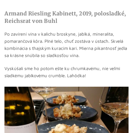
Armand Riesling Kabinett, 2019, polosladké,
Reichsrat von Buhl
Po zavírení vína v kalichu broskyne, jablká, mineralita,
pomarančová kôra. Plné telo, chuť zostáva v ústach. Skvelá
kombinácia s thajským kuracím kari. Mierna pikantnosť jedla
sa krásne snúbila so sladkosťou vína.
Vyskúšali sme ho potom ešte ku chrumkavému, nie veľmi
sladkému jablkovému crumble. Lahôdka!