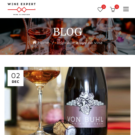
0
0
BLOG
Home
Inšpirácie a tipy na vína
02
DEC