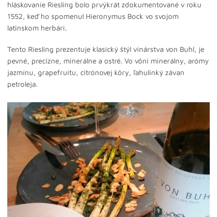
hláskovanie Riesling bolo prvýkrát zdokumentované v roku
1552, keď ho spomenul Hieronymus Bock vo svojom
latinskom herbári.
Tento Riesling prezentuje klasický štýl vinárstva von Buhl, je
pevné, precízne, minerálne a ostré. Vo vôni minerálny, arómy
jazmínu, grapefruitu, citrónovej kôry, ľahulinký závan
petroleja.