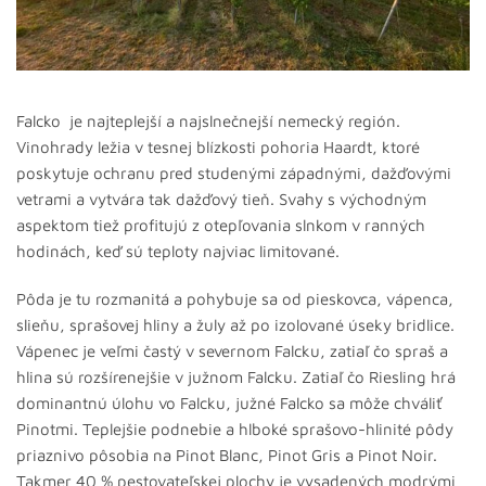
Falcko je najteplejší a najslnečnejší nemecký región.
Vinohrady ležia v tesnej blízkosti pohoria Haardt, ktoré
poskytuje ochranu pred studenými západnými, dažďovými
vetrami a vytvára tak dažďový tieň. Svahy s východným
aspektom tiež profitujú z otepľovania slnkom v ranných
hodinách, keď sú teploty najviac limitované.
Pôda je tu rozmanitá a pohybuje sa od pieskovca, vápenca,
slieňu, sprašovej hliny a žuly až po izolované úseky bridlice.
Vápenec je veľmi častý v severnom Falcku, zatiaľ čo spraš a
hlina sú rozšírenejšie v južnom Falcku. Zatiaľ čo Riesling hrá
dominantnú úlohu vo Falcku, južné Falcko sa môže chváliť
Pinotmi. Teplejšie podnebie a hlboké sprašovo-hlinité pôdy
priaznivo pôsobia na Pinot Blanc, Pinot Gris a Pinot Noir.
Takmer 40 % pestovateľskej plochy je vysadených modrými