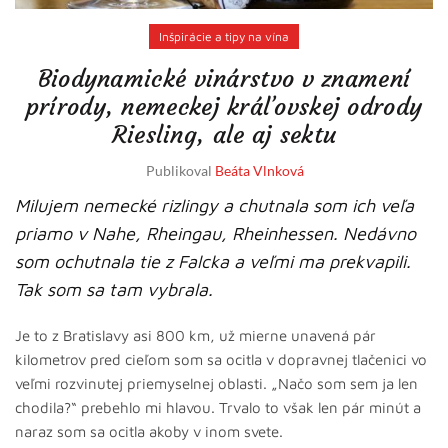
Inšpirácie a tipy na vína
Biodynamické vinárstvo v znamení
prírody, nemeckej kráľovskej odrody
Riesling, ale aj sektu
Publikoval
Beáta Vlnková
Milujem nemecké rizlingy a chutnala som ich veľa
priamo v Nahe, Rheingau, Rheinhessen. Nedávno
som ochutnala tie z Falcka a veľmi ma prekvapili.
Tak som sa tam vybrala.
Je to z Bratislavy asi 800 km, už mierne unavená pár
kilometrov pred cieľom som sa ocitla v dopravnej tlačenici vo
veľmi rozvinutej priemyselnej oblasti. „Načo som sem ja len
chodila?“ prebehlo mi hlavou. Trvalo to však len pár minút a
naraz som sa ocitla akoby v inom svete.