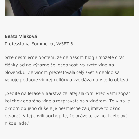
Beáta Vlnková
Professional Sommelier, WSET 3
Sme nesmierne poctení, že na našom blogu môžete čítať
články od najvýraznejšej osobnosti vo svete vína na
Slovensku. Za vínom precestovala celý svet a naplno sa
venuje podpore vínnej kultúry a vzdelávaniu v tejto oblasti.
„Sedíte na terase vinárstva zaliatej slnkom. Pred vami zopár
kalichov dobrého vína a rozprávate sa s vinárom. To víno je
oknom do jeho duše a je nesmierne zaujímavé to okno
otvárať. V tej chvíli pochopíte, že práve teraz nechcete byť
nikde inde.“