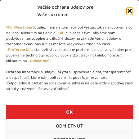
Väčšia ochrana údajov pre
Vaše súkromie
Milí WineExperti
, záleží nám na tom, aby bol Váš zážitok z nakupovania čo
najlepší. Kliknutím na tlačidlo
„Ok“
súhlasíte s tým, aby sme Vám
O NÁS
poskytovali zmysluplné a užitočné služby na základe Vašich údajov o
zaznamenávaní. Váš súhlas môžete kedykoľvek zmeniť v časti
STORE – obchod s vínom a destilátmi od roku 2010. Na našej
„Preferencie“
a stanoviť si svoje osobné preferencie ochrany údajov pre
používanie technológií súborov cookie (tzv. tracking) alebo ho zrušiť
webovej stránke predávame viac ako 1000+ značkových
kliknutím na
„Odmietnuť“.
produktov.
Ochranu informácií a údajov, akými sú spracovanie dát, transparentnosť
Info tel.: +421 917 779 888
a bezpečnosť, ktoré nám boli zverené, považujeme za našu
Vínotéka: +421 917 888 879
zodpovednosť. Odkaz na spravovanie súhlasu nájdete vždy v spodnej časti
stránky s názvom „Spravovať súhlas“.
Vínotéka: Bratislavská 49/B, Bratislava 841 06
Centrála: Na vrátkach 1/N, Bratislava 841 01
OK
ODMIETNUŤ
WineExpert.sk © 2026 | Všetky práva vyhradené | tel: +421 917
779 888 | e-mail:
info@wineexpert.sk