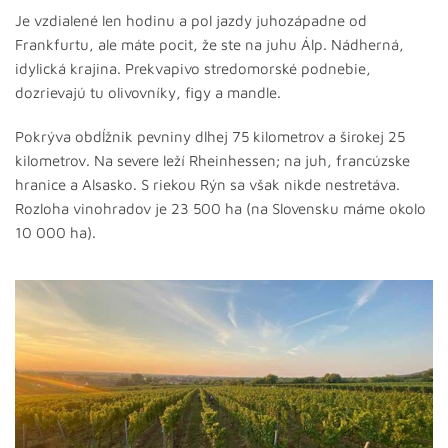
Je vzdialené len hodinu a pol jazdy juhozápadne od
Frankfurtu, ale máte pocit, že ste na juhu Álp. Nádherná,
idylická krajina. Prekvapivo stredomorské podnebie,
dozrievajú tu olivovníky, figy a mandle.
Pokrýva obdĺžnik pevniny dlhej 75 kilometrov a širokej 25
kilometrov. Na severe leží Rheinhessen; na juh, francúzske
hranice a Alsasko. S riekou Rýn sa však nikde nestretáva.
Rozloha vinohradov je 23 500 ha (na Slovensku máme okolo
10 000 ha).