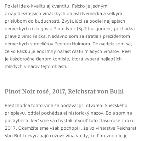
Pokiaľ ide o kvalitu aj kvantitu, Falcko je jedným
z najdôležitejších vinárskych oblastí Nemecka a veľkým
prísľubom do budúcnosti. Zvyšujúci sa podiel najlepších
nemeckých rizlingov a Pinot Noir (Spätburgunder) pochádza
práve z viníc Falcka. Nedávno som sa stretla s prezidentom
nemeckých someliérov Peerom Holmom. Dozvedela som sa,
že vo Falcku je enormný nárast rastu mladých vinárov. Peer
je každoročne členom komisie, ktorá vyberá najlepších
mladých vinárov tejto oblasti.
Pinot Noir rosé, 2017, Reichsrat von Buhl
Predchodca tohto vína sa podával pri otvorení Suezského
prieplavu, odtiaľ pochádza aj historický názov. Bola som na
pochybách, keď sme sa chystali otvoriť túto fľašu rosé z roku
2017. Okamžite sme však pochopili, že vo vinárstve Reichsrat
Von Buhl nevyrábajú ružové vína vtedy, keď hrozno nie je