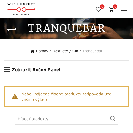
0
0
TRANQUEBAR
Domov
Destiláty
Gin
Tranquebar
Zobraziť Bočný Panel
Neboli nájdené žiadne produkty zodpovedajúce
vášmu výberu.
Search
for: