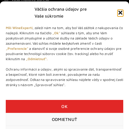
Väčšia ochrana údajov pre
Vaše súkromie
Milí WineExperti
, záleží nám na tom, aby bol Váš zážitok z nakupovania čo
najlepší. Kliknutím na tlačidlo
„Ok“
súhlasíte s tým, aby sme Vám
O NÁS
poskytovali zmysluplné a užitočné služby na základe Vašich údajov o
zaznamenávaní. Váš súhlas môžete kedykoľvek zmeniť v časti
„Preferencie“
a stanoviť si svoje osobné preferencie ochrany údajov pre
STORE – obchod s vínom a destilátmi od roku 2010. Na našej
používanie technológií súborov cookie (tzv. tracking) alebo ho zrušiť
webovej stránke predávame viac ako 1000+ značkových
kliknutím na
„Odmietnuť“.
produktov.
Ochranu informácií a údajov, akými sú spracovanie dát, transparentnosť
Info tel.: +421 917 779 888
a bezpečnosť, ktoré nám boli zverené, považujeme za našu
Vínotéka: +421 917 888 879
zodpovednosť. Odkaz na spravovanie súhlasu nájdete vždy v spodnej časti
stránky s názvom „Spravovať súhlas“.
Vínotéka: Bratislavská 49/B, Bratislava 841 06
Centrála: Na vrátkach 1/N, Bratislava 841 01
OK
ODMIETNUŤ
WineExpert.sk © 2026 | Všetky práva vyhradené | tel: +421 917