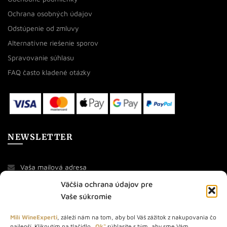
Ochrana osobných údajov
Odstúpenie od zmluvy
Alternatívne riešenie sporov
Spravovanie súhlasu
FAQ často kladené otázky
NEWSLETTER
Väčšia ochrana údajov pre
Vaše súkromie
Milí WineExperti
, záleží nám na tom, aby bol Váš zážitok z nakupovania čo
najlepší. Kliknutím na tlačidlo
„Ok“
súhlasíte s tým, aby sme Vám