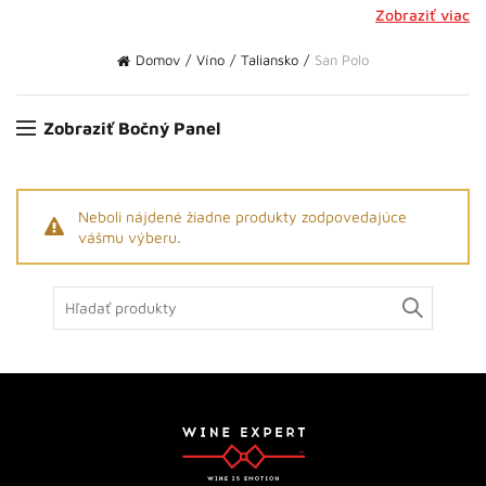
Zobraziť viac
Domov
Víno
Taliansko
San Polo
Zobraziť Bočný Panel
Neboli nájdené žiadne produkty zodpovedajúce
vášmu výberu.
Search
for: