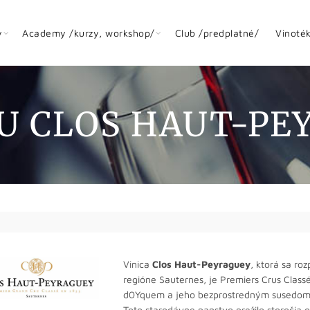
y
Academy /kurzy, workshop/
Club /predplatné/
Vinoté
U CLOS HAUT-PE
Vinica
Clos Haut-Peyraguey
, ktorá sa r
regióne Sauternes, je Premiers Crus Clas
d0Yquem a jeho bezprostredným susedom 
Toto starodávne panstvo prežilo storočia o