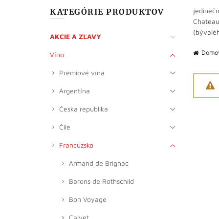
jedinečn
KATEGÓRIE PRODUKTOV
Chateau 
(bývalé
AKCIE A ZĽAVY
Domo
Víno
Prémiové vína
Argentína
Česká republika
Čile
Francúzsko
Armand de Brignac
Barons de Rothschild
Bon Voyage
Calvet