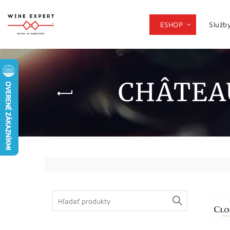
ESHOP
Služb
CHÂTEA
Search
for: