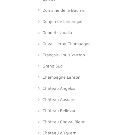
Domaine de la Baume
Donjon de Lamarque
Doudet-Naudin
Duval-Leroy Champagne
François-Louis Vuitton
Grand Sud
Champagne Lanson
Château Angélus
Château Ausone
Château Bellevue
Château Cheval Blanc
Château d'Yquem