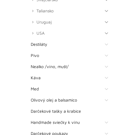
Taliansko
Uruguaj
USA
Destiláty
Pivo
Nealko /víno, mušt/
Káva
Med
Olivový olej a balsamico
Darčekové tašky a krabice
Handmade sviečky k vínu
Darčekové poukazy