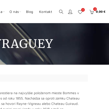
0
0
ka
O nás
Blog
Kontakt
0,00
€
YRAGUEY
ozprestiera na najvyššie položenom mieste Bommes v
sés od roku 1855. Nachádza sa oproti zámku Chateau
sa hovorí Rayne-Vigneau alebo Chateau Guiraud.
d svojej prvej úrody v roku 1618 a teší sa