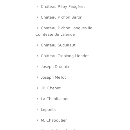
Château Péby Faugères
Château Pichon Baron
Château Pichon Longueville
Comtesse de Lalande
Château Suduiraut
Château Troplong Mondot
Joseph Drouhin
Joseph Mellot
JP. Chenet
La Chablisienne
Lepontis
M. Chapoutier