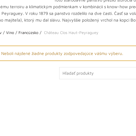
ému terroiru a klimatickým podmienkam v kombinácii s know-how predko
Peyraguey. V roku 1879 sa panstvo rozdelilo na dve časti. Časť sa v
ho majiteľa), ktorý mu dal slávu. Najvyššie položený vrchol na kopc
v
Víno
Francúzsko
Château Clos Haut-Peyraguey
Neboli nájdené žiadne produkty zodpovedajúce vášmu výberu.
Search
for: