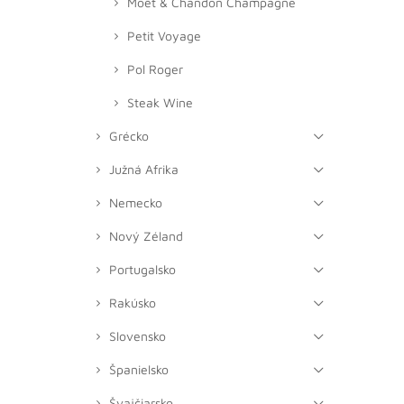
Moët & Chandon Champagne
Petit Voyage
Pol Roger
Steak Wine
Grécko
Južná Afrika
Nemecko
Nový Zéland
Portugalsko
Rakúsko
Slovensko
Španielsko
Švajčiarsko