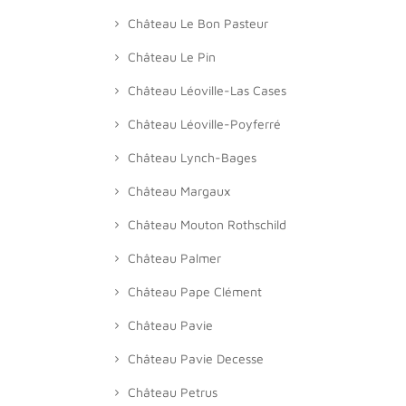
Château Le Bon Pasteur
Château Le Pin
Château Léoville-Las Cases
Château Léoville-Poyferré
Château Lynch-Bages
Château Margaux
Château Mouton Rothschild
Château Palmer
Château Pape Clément
Château Pavie
Château Pavie Decesse
Château Petrus