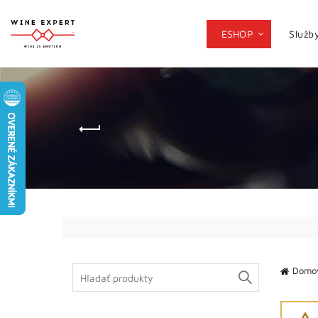
ESHOP
Služb
Search
Domo
for: