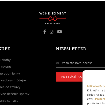
KUPE
NEWSLETTER
 platby
 tovaru
né podmienky
 osobných údajov
Milí WineExpe
nie od zmluvy
Kliknutím na t
ívne riešenie sporov
služby na zák
časti
„Prefere
anie súhlasu
používanie tec