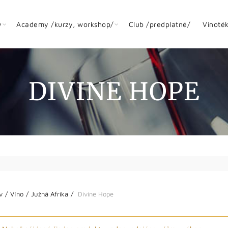
y
Academy /kurzy, workshop/
Club /predplatné/
Vinoté
DIVINE HOPE
v
Víno
Južná Afrika
Divine Hope