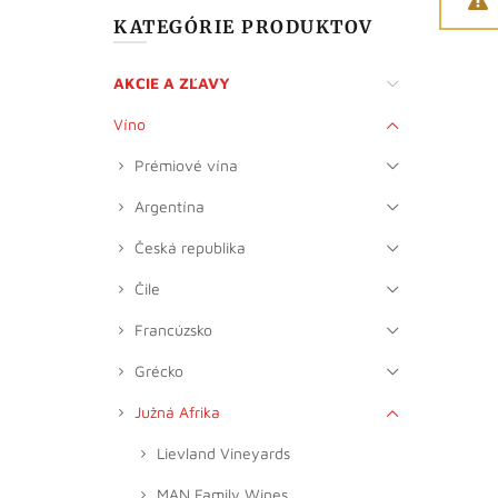
KATEGÓRIE PRODUKTOV
AKCIE A ZĽAVY
Víno
Prémiové vína
Argentína
Česká republika
Čile
Francúzsko
Grécko
Južná Afrika
Lievland Vineyards
MAN Family Wines