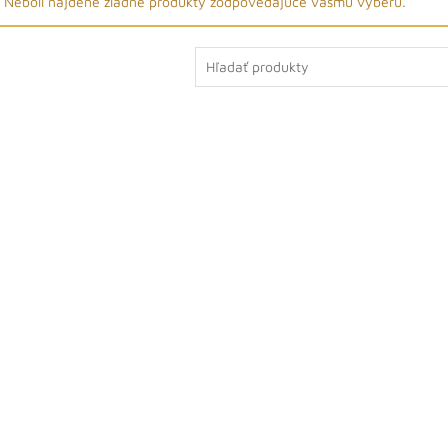
Neboli nájdené žiadne produkty zodpovedajúce vášmu výberu.
Search
for: