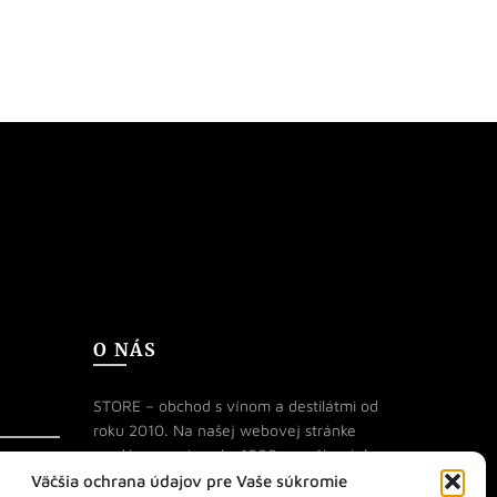
O NÁS
STORE – obchod s vínom a destilátmi od
roku 2010. Na našej webovej stránke
predávame viac ako 1000+ značkových
produktov.
Väčšia ochrana údajov pre Vaše súkromie