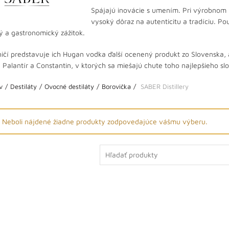
Spájajú inovácie s umením. Pri výrobnom 
vysoký dôraz na autenticitu a tradíciu. Po
 a gastronomický zážitok.
ičí predstavuje ich Hugan vodka ďalší ocenený produkt zo Slovenska,
y Palantír a Constantin, v ktorých sa miešajú chute toho najlepšieho s
v
Destiláty
Ovocné destiláty
Borovička
SABER Distillery
Neboli nájdené žiadne produkty zodpovedajúce vášmu výberu.
Search
for: