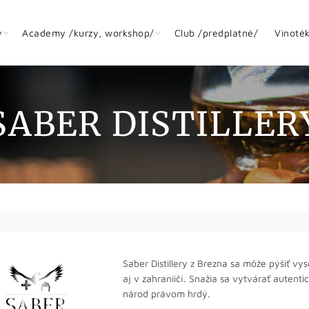
y
Academy /kurzy, workshop/
Club /predplatné/
Vinoté
SABER DISTILLER
Saber Distillery z Brezna sa môže pýšiť v
aj v zahraniičí. Snažia sa vytvárať autenti
národ právom hrdý.