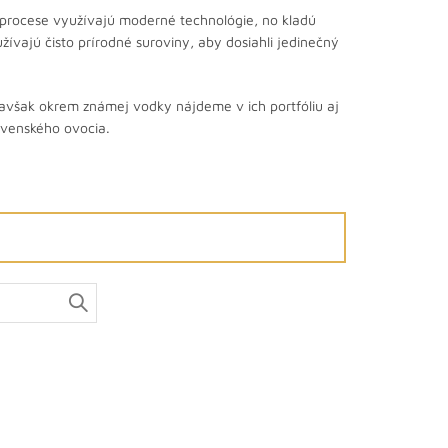
procese využívajú moderné technológie, no kladú
užívajú čisto prírodné suroviny, aby dosiahli jedinečný
 avšak okrem známej vodky nájdeme v ich portfóliu aj
lovenského ovocia.