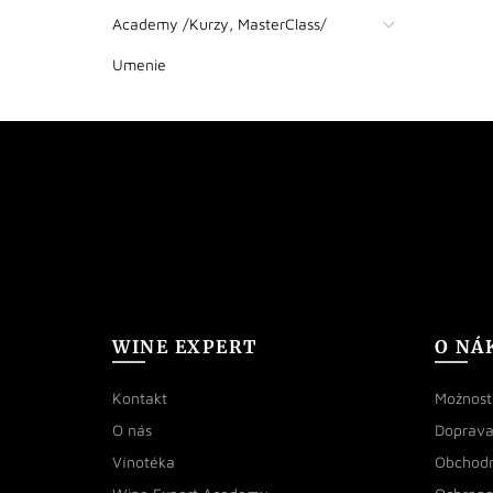
Academy /Kurzy, MasterClass/
Umenie
WINE EXPERT
O NÁ
Kontakt
Možnosti
O nás
Doprava
Vínotéka
Obchod