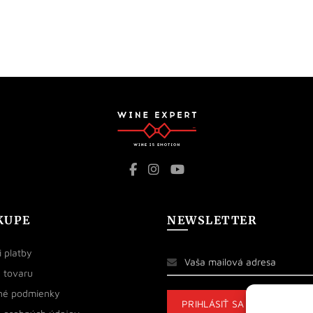
KUPE
NEWSLETTER
 platby
 tovaru
né podmienky