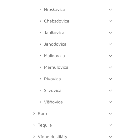
Hruškovica
Chabzdovica
Jablkovica
Jahodovica
Malinovica
Marhuľovica
Pivovica
Slivovica
Višňovica
Rum
Tequila
Vínne destiláty