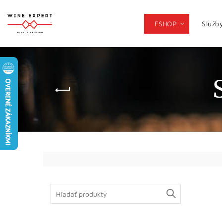
ESHOP
Služb
Search
for: