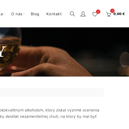
0
0
ka
O nás
Blog
Kontakt
0,00
€
Y
ysokokvalitným alkoholom, ktorý získal význmé ocenenia
cký destilát nezameniteľnej chuti, na ktorý by mal byť