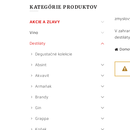
KATEGÓRIE PRODUKTOV
zmyslový
AKCIE A ZĽAVY
V zahran
Víno
destilát
Destiláty
Domo
Degustačné kolekcie
Absint
Akvavit
Armaňak
Brandy
Gin
Grappa
Koňak