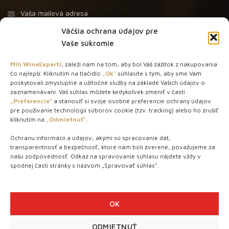
Väčšia ochrana údajov pre
Vaše súkromie
Milí WineExperti
, záleží nám na tom, aby bol Váš zážitok z nakupovania
čo najlepší. Kliknutím na tlačidlo
„Ok“
súhlasíte s tým, aby sme Vám
O NÁS
poskytovali zmysluplné a užitočné služby na základe Vašich údajov o
zaznamenávaní. Váš súhlas môžete kedykoľvek zmeniť v časti
STORE – obchod s vínom a destilátmi od roku 2010. Na našej
„Preferencie“
a stanoviť si svoje osobné preferencie ochrany údajov
pre používanie technológií súborov cookie (tzv. tracking) alebo ho zrušiť
webovej stránke predávame viac ako 1000+ značkových
kliknutím na
„Odmietnuť“.
produktov.
Ochranu informácií a údajov, akými sú spracovanie dát,
Info tel.: +421 917 779 888
transparentnosť a bezpečnosť, ktoré nám boli zverené, považujeme za
Vínotéka: +421 917 888 879
našu zodpovednosť. Odkaz na spravovanie súhlasu nájdete vždy v
spodnej časti stránky s názvom „Spravovať súhlas“.
Vínotéka: Bratislavská 49/B, Bratislava 841 06
Centrála: Na vrátkach 1/N, Bratislava 841 01
OK
ODMIETNUŤ