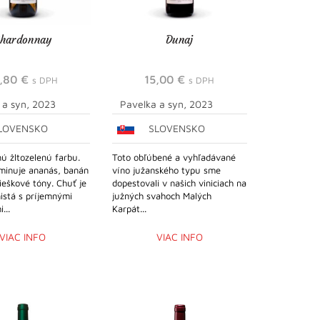
hardonnay
Dunaj
2,80
€
15,00
€
s DPH
s DPH
 a syn, 2023
Pavelka a syn, 2023
LOVENSKO
SLOVENSKO
ú žltozelenú farbu.
Toto obľúbené a vyhľadávané
minuje ananás, banán
víno južanského typu sme
ieškové tóny. Chuť je
dopestovali v našich viniciach na
nistá s príjemnými
južných svahoch Malých
...
Karpát...
VIAC INFO
VIAC INFO