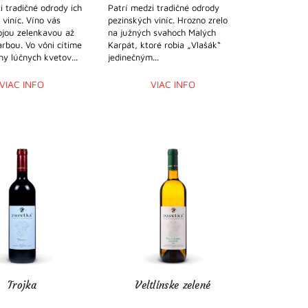
i tradičné odrody ich
Patrí medzi tradičné odrody
 viníc. Víno vás
pezinských viníc. Hrozno zrelo
ojou zelenkavou až
na južných svahoch Malých
arbou. Vo vôni cítime
Karpát, ktoré robia „Vlašák“
ny lúčnych kvetov...
jedinečným...
VIAC INFO
VIAC INFO
Trojka
Veltlínske zelené