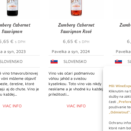
mberg Cabernet
Zumberg Cabernet
Zumbe
Sauvignon
Sauvignon Rosé
6,65
€
6,65
€
6
s DPH
s DPH
a a syn, 2023
Pavelka a syn, 2024
Pavelka
SLOVENSKO
SLOVENSKO
S
lé víno tmavorubínovej
Víno vás očarí podmanivou
Radí sa me
o vôni môžeme objaviť
vôňou jahôd a sviežou
vína s niž
bezle, čerešne, ktoré
kyselinkou. Toto víno vás nikdy
Je to svie
Milí WineExpe
jú aj do chute. Víno je
nesklame a je vhodné ku každej
vôňou, kto
Kliknutím na t
 každej...
príležitosti...
služby na zák
časti
„Prefere
VIAC INFO
VIAC INFO
používanie tec
„Odmietnuť“.
Ochranu infor
ktoré nám bo