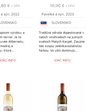
2,80
€
10,00
€
s DPH
s DPH
 a syn, 2022
Pavelka a syn, 2023
LOVENSKO
SLOVENSKO
opisom výrobcu a
Tradičná odroda dopestovaná v
 terroir. Je to
našich vinohradoch na južných
cuvée Alibernetu,
svahoch Malých Karpát. Zaujme
 modrej a
Vás svojou zelenkavozlatistou
, ktoré...
farbou. Vo vôni dominujú...
VIAC INFO
VIAC INFO