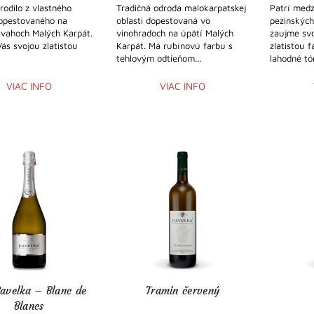
rodilo z vlastného
Tradičná odroda malokarpatskej
Patrí medz
opestovaného na
oblasti dopestovaná vo
pezinských
svahoch Malých Karpát.
vinohradoch na úpätí Malých
zaujme sv
ás svojou zlatistou
Karpát. Má rubínovú farbu s
zlatistou f
tehlovým odtieňom...
lahodné tó
VIAC INFO
VIAC INFO
Pavelka – Blanc de
Tramín červený
Blancs