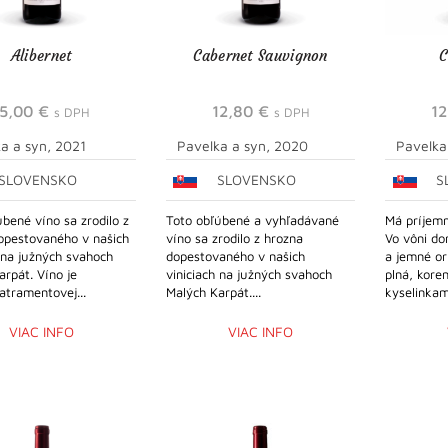
Alibernet
Cabernet Sauvignon
C
15,00
€
12,80
€
1
s DPH
s DPH
a a syn, 2021
Pavelka a syn, 2020
Pavelka
SLOVENSKO
SLOVENSKO
S
bené víno sa zrodilo z
Toto obľúbené a vyhľadávané
Má príjemn
opestovaného v našich
víno sa zrodilo z hrozna
Vo vôni do
 na južných svahoch
dopestovaného v našich
a jemné or
rpát. Víno je
viniciach na južných svahoch
plná, kore
atramentovej...
Malých Karpát....
kyselinkami
VIAC INFO
VIAC INFO