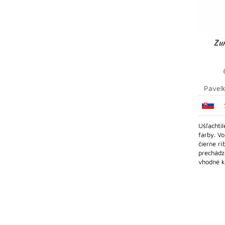
Zu
Pavelk
Ušľachti
farby. V
čierne rí
prechádza
vhodné ku