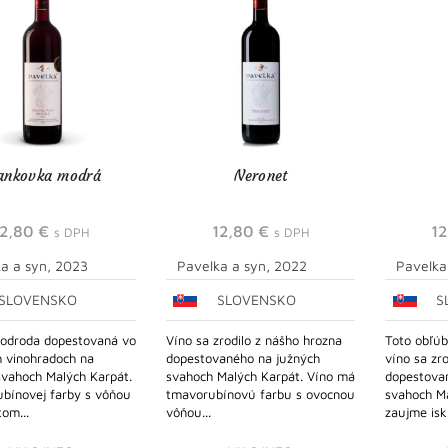
ankovka modrá
Neronet
12,80
€
12,80
€
1
s DPH
s DPH
a a syn, 2023
Pavelka a syn, 2022
Pavelka
SLOVENSKO
SLOVENSKO
S
 odroda dopestovaná vo
Víno sa zrodilo z nášho hrozna
Toto obľú
h vinohradoch na
dopestovaného na južných
víno sa zr
svahoch Malých Karpát.
svahoch Malých Karpát. Víno má
dopestova
ubínovej farby s vôňou
tmavorubínovú farbu s ovocnou
svahoch Ma
om...
vôňou...
zaujme iskr