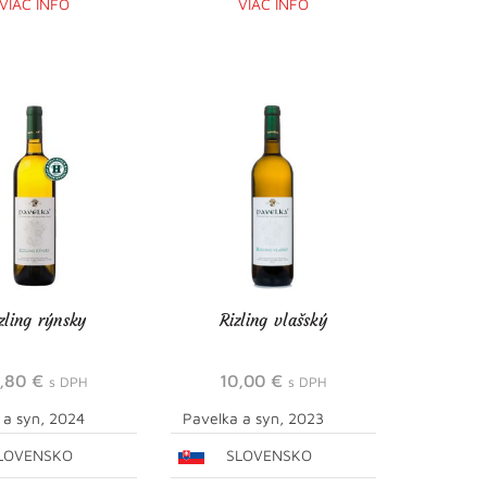
VIAC INFO
VIAC INFO
zling rýnsky
Rizling vlašský
2,80
€
10,00
€
s DPH
s DPH
 a syn, 2024
Pavelka a syn, 2023
LOVENSKO
SLOVENSKO