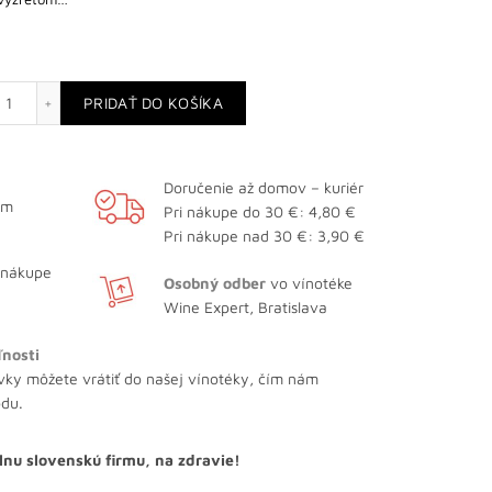
množstvo Frankovka modrá
PRIDAŤ DO KOŠÍKA
Doručenie až domov – kuriér
ám
Pri nákupe do 30 €: 4,80 €
Pri nákupe nad 30 €: 3,90 €
 nákupe
Osobný odber
vo vínotéke
Wine Expert, Bratislava
ľnosti
vky môžete vrátiť do našej vínotéky, čím nám
odu.
lnu slovenskú firmu, na zdravie!