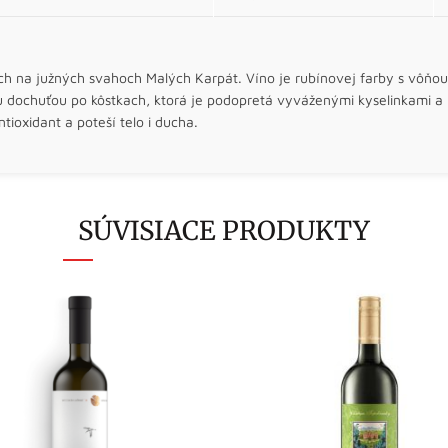
h na južných svahoch Malých Karpát. Víno je rubínovej farby s vôňo
 dochuťou po kôstkach, ktorá je podopretá vyváženými kyselinkami a u
tioxidant a poteší telo i ducha.
SÚVISIACE PRODUKTY