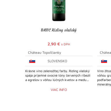
BASIC Rizling vlašský
2,90
€
s DPH
Château Topoľčianky
Châtea
SLOVENSKO
Krásne víno zelenožltej farby. Rizling vlašský
Víno žlto
spája príjemné ovocné tóny červených ríbezlí
vôňou gra
a egrešov s vôňou lúčných kvetov a medu...
podfarbe
minerálny
VIAC INFO