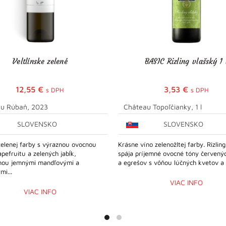
Veltlínske zelené
BASIC Rizling vlašský 1 
12,55
€
3,53
€
s DPH
s DPH
u Rúbaň, 2023
Château Topoľčianky, 1 l
SLOVENSKO
SLOVENSKO
zelenej farby s výraznou ovocnou
Krásne víno zelenožltej farby. Rizlin
pefruitu a zelených jabĺk,
spája príjemné ovocné tóny červenýc
nou jemnými mandľovými a
a egrešov s vôňou lúčných kvetov a 
mi...
VIAC INFO
VIAC INFO