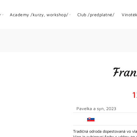
y
Academy /kurzy, workshop/
Club /predplatné/
Vinoté
Fran
1
Pavelka a syn, 2023
Tradičná odroda dopestovaná vo vl
Víno je rubínovej farby s vôňou p