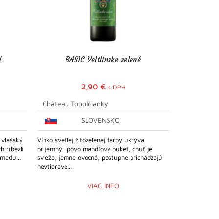
l
BASIC Veltlínske zelené
SE
2,90
€
s DPH
Château Topoľčianky
Château To
SLOVENSKO
g vlašský
Vínko svetlej žltozelenej farby ukrýva
Malinovoružov
h ríbezlí
príjemný lipovo mandľový buket, chuť je
vôňa jahod. V
medu...
svieža, jemne ovocná, postupne prichádzajú
červeného pom
nevtieravé...
VIAC INFO