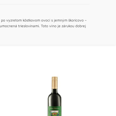
u po vyzretom kôstkovom ovocí s jemným škoricovo –
mocnená trieslovinami. Toto víno je zárukou dobrej