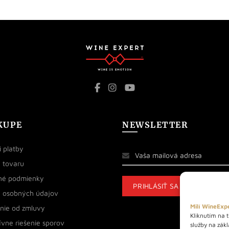
KUPE
NEWSLETTER
 platby
 tovaru
né podmienky
 osobných údajov
Milí WineExpe
nie od zmluvy
Kliknutím na t
ívne riešenie sporov
služby na zák