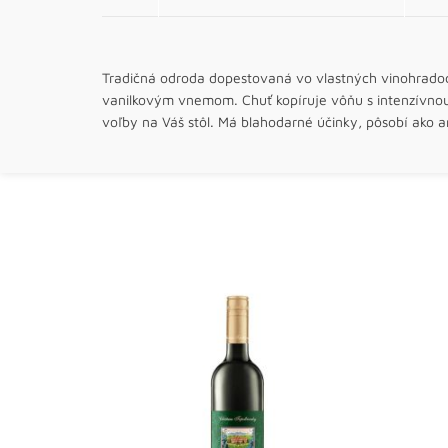
Tradičná odroda dopestovaná vo vlastných vinohradoc
vanilkovým vnemom. Chuť kopíruje vôňu s intenzívnou
voľby na Váš stôl. Má blahodarné účinky, pôsobí ako an