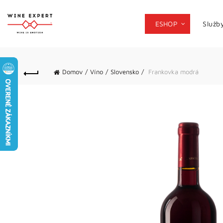
ESHOP
Služb
Domov
Víno
Slovensko
Frankovka modrá