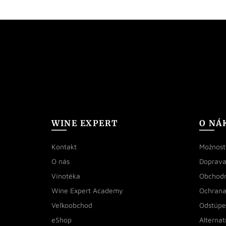
WINE EXPERT
O NÁ
Kontakt
Možnosti
O nás
Doprava
Vínotéka
Obchod
Wine Expert Academy
Ochrana
Veľkoobchod
Odstúpe
eShop
Alternat