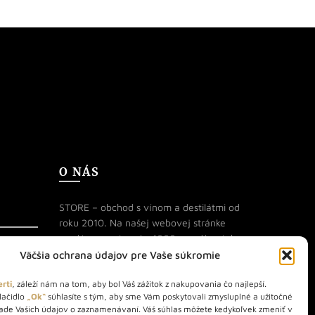
O NÁS
STORE – obchod s vínom a destilátmi od
roku 2010. Na našej webovej stránke
predávame viac ako 1000+ značkových
produktov.
Väčšia ochrana údajov pre Vaše súkromie
Info tel.: +421 917 779 888
rti
, záleží nám na tom, aby bol Váš zážitok z nakupovania čo najlepší.
lačidlo
„Ok“
súhlasíte s tým, aby sme Vám poskytovali zmysluplné a užitočné
Vínotéka: +421 917 888 879
lade Vašich údajov o zaznamenávaní. Váš súhlas môžete kedykoľvek zmeniť v