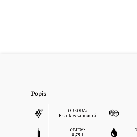
Popis
ODRODA:
Frankovka modrá
OBJEM:
0,75 l