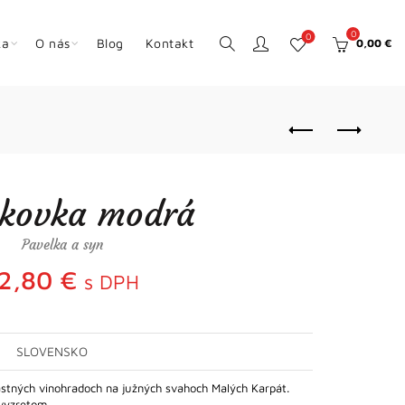
0
0
ka
O nás
Blog
Kontakt
0,00
€
kovka modrá
Pavelka a syn
2,80
€
s DPH
SLOVENSKO
astných vinohradoch na južných svahoch Malých Karpát.
o vyzretom…