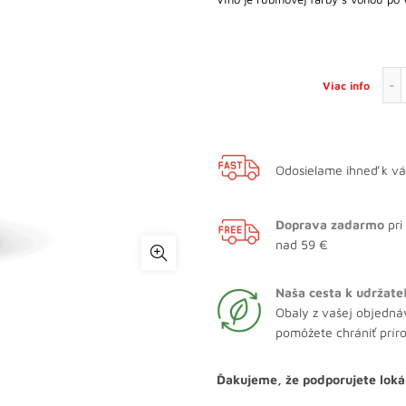
Viac info
Odosielame ihneď k v
Doprava zadarmo
pri
nad 59 €
Naša cesta k udržate
Obaly z vašej objedná
pomôžete chrániť prír
Ďakujeme, že podporujete loká