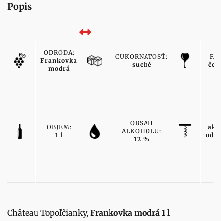
Popis
ODRODA:
CUKORNATOSŤ:
FAR
Frankovka
suché
čer
modrá
TY
OBSAH
OBJEM:
ako
ALKOHOLU:
1 l
odro
12 %
ví
Château Topoľčianky,
Frankovka modrá 1 l