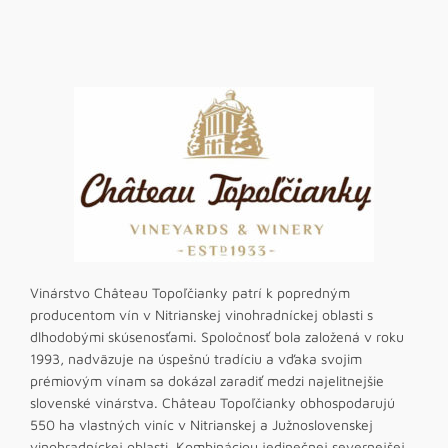
Vinárstvo Château Topoľčianky patrí k popredným
producentom vín v Nitrianskej vinohradníckej oblasti s
dlhodobými skúsenosťami. Spoločnosť bola založená v roku
1993, nadväzuje na úspešnú tradíciu a vďaka svojim
prémiovým vínam sa dokázal zaradiť medzi najelitnejšie
slovenské vinárstva. Château Topoľčianky obhospodarujú
550 ha vlastných viníc v Nitrianskej a Južnoslovenskej
vinohradníckej oblasti. Kombináciou jedinečnej severnejšej