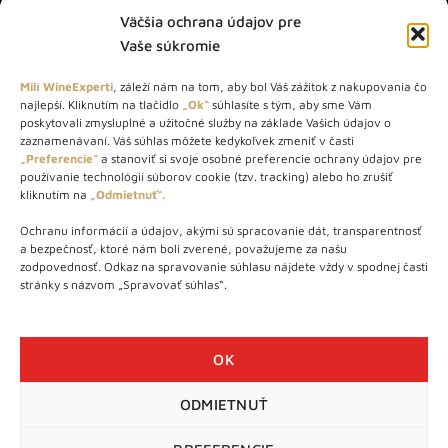
Väčšia ochrana údajov pre
Vaše súkromie
Milí WineExperti
, záleží nám na tom, aby bol Váš zážitok z nakupovania čo
najlepší. Kliknutím na tlačidlo
„Ok“
súhlasíte s tým, aby sme Vám
O NÁS
poskytovali zmysluplné a užitočné služby na základe Vašich údajov o
zaznamenávaní. Váš súhlas môžete kedykoľvek zmeniť v časti
„Preferencie“
a stanoviť si svoje osobné preferencie ochrany údajov pre
STORE – obchod s vínom a destilátmi od roku 2010. Na našej
používanie technológií súborov cookie (tzv. tracking) alebo ho zrušiť
webovej stránke predávame viac ako 1000+ značkových
kliknutím na
„Odmietnuť“.
produktov.
Ochranu informácií a údajov, akými sú spracovanie dát, transparentnosť
Info tel.: +421 917 779 888
a bezpečnosť, ktoré nám boli zverené, považujeme za našu
Vínotéka: +421 917 888 879
zodpovednosť. Odkaz na spravovanie súhlasu nájdete vždy v spodnej časti
stránky s názvom „Spravovať súhlas“.
Vínotéka: Bratislavská 49/B, Bratislava 841 06
Centrála: Na vrátkach 1/N, Bratislava 841 01
OK
ODMIETNUŤ
WineExpert.sk © 2026 | Všetky práva vyhradené | tel: +421 917
779 888 | e-mail:
info@wineexpert.sk