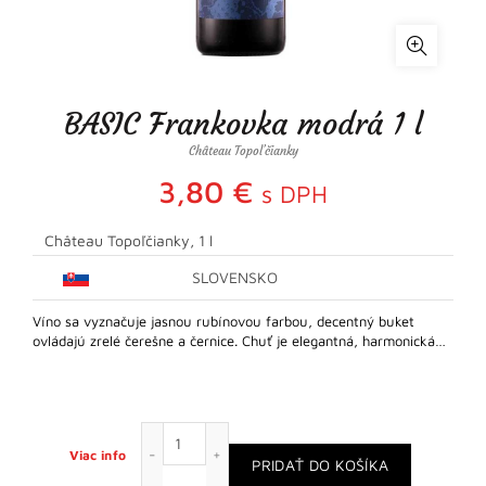
BASIC Frankovka modrá 1 l
Château Topoľčianky
3,80
€
s DPH
Château Topoľčianky, 1 l
SLOVENSKO
Víno sa vyznačuje jasnou rubínovou farbou, decentný buket
ovládajú zrelé čerešne a černice. Chuť je elegantná, harmonická…
množstvo BASIC Frankovka modrá 1 l
Viac info
PRIDAŤ DO KOŠÍKA