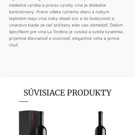
následná výroba a proces výroby vína je dôsledne
kontrolovaný. Práve vďaka ručnému zberu a nízkym
teplotám majú vína nízky obsah síry a do budúcnosti si
vinárstvo kladie za cieľ siričitany ešte viac obmedziť. Ďalším
špecifikom pre vína La Tordera je vysoká a svieža kyselinka,
príjemná šťavnatosť a ovocnosť, elegantná vôňa a jemná
chuť.
SÚVISIACE PRODUKTY