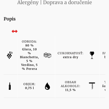
Alergény | Doprava a doručenie
Popis
ODRODA:
80 %
Glera, 10
%
CUKORNATOSŤ:
FAR
Bianchetta,
extra dry
bie
5 %
Verdino, 5
% Perera
OBSAH
TY
OBJEM:
ALKOHOLU:
šum
0,75 l
11,5 %
ví