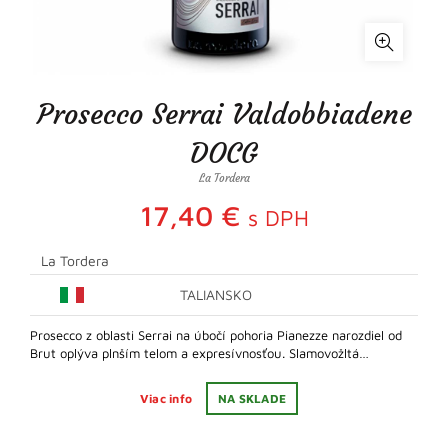
Prosecco Serrai Valdobbiadene
DOCG
La Tordera
17,40
€
s DPH
La Tordera
TALIANSKO
Prosecco z oblasti Serrai na úbočí pohoria Pianezze narozdiel od
Brut oplýva plnším telom a expresívnosťou. Slamovožltá…
Viac info
NA SKLADE