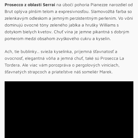
Prosecco z oblasti Serrai
na úbočí pohoria Pianezze narozdiel od
Brut oplýva plnším telom a expresívnosťou. Slamovožltá farba so
zelenkavým odleskom a jemným perzistentným perlením. Vo vôni
dominujú ovocné tóny zeleného jablka a hrušky Williams s
dotykom bielych kvetov. Chuť vína je jemne pikantná s dobrým
pomerom medzi obsahom zvyškového cukru a kyselín.
Ach, tie bublinky.. svieža kyselinka, príjemná šťavnatosť a
ovocnosť, elegantná vôňa a jemná chuť, také sú Prosecca La
Tordera. Ale viac vám porozpráva o pergolových viniciach,
šťavnatých strapcoch a priateľstve náš someliér Marek.