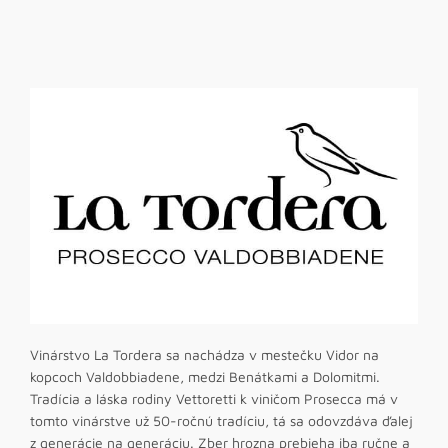
Vinárstvo La Tordera sa nachádza v mestečku Vidor na
kopcoch Valdobbiadene, medzi Benátkami a Dolomitmi.
Tradícia a láska rodiny Vettoretti k viničom Prosecca má v
tomto vinárstve už 50-ročnú tradíciu, tá sa odovzdáva ďalej
z generácie na generáciu. Zber hrozna prebieha iba ručne a