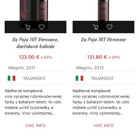
La Poja IGT Veronese,
La Poja IGT Veronese
darčekové balenie
123,00
€
131,80
€
s DPH
s DPH
Allegrini, 2011
Allegrini, 2012
TALIANSKO
TALIANSKO
Nádherné komplexné
Nádherné komplexné
víno výraznej rubínovočervenej
víno výraznej rubínovočervenej
farby s bohatým telom. Vo vôni
farby s bohatým telom. Vo vôni
môžete ucítiť čučoriedky a
môžete ucítiť čučoriedky a
koreniny. Víno výnimočnej...
koreniny. Víno výnimočnej...
VIAC INFO
VIAC INFO