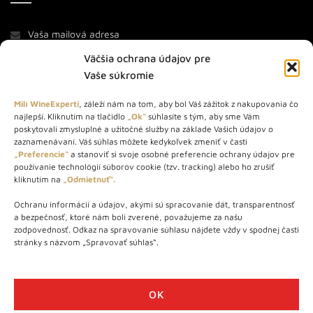
Väčšia ochrana údajov pre
Vaše súkromie
Milí WineExperti
, záleží nám na tom, aby bol Váš zážitok z nakupovania čo
najlepší. Kliknutím na tlačidlo
„Ok“
súhlasíte s tým, aby sme Vám
O NÁS
poskytovali zmysluplné a užitočné služby na základe Vašich údajov o
zaznamenávaní. Váš súhlas môžete kedykoľvek zmeniť v časti
STORE – obchod s vínom a destilátmi od roku 2010. Na našej
„Preferencie“
a stanoviť si svoje osobné preferencie ochrany údajov pre
používanie technológií súborov cookie (tzv. tracking) alebo ho zrušiť
webovej stránke predávame viac ako 1000+ značkových
kliknutím na
„Odmietnuť“.
produktov.
Ochranu informácií a údajov, akými sú spracovanie dát, transparentnosť
Info tel.: +421 917 779 888
a bezpečnosť, ktoré nám boli zverené, považujeme za našu
Vínotéka: +421 917 888 879
zodpovednosť. Odkaz na spravovanie súhlasu nájdete vždy v spodnej časti
stránky s názvom „Spravovať súhlas“.
Vínotéka: Bratislavská 49/B, Bratislava 841 06
Centrála: Na vrátkach 1/N, Bratislava 841 01
OK