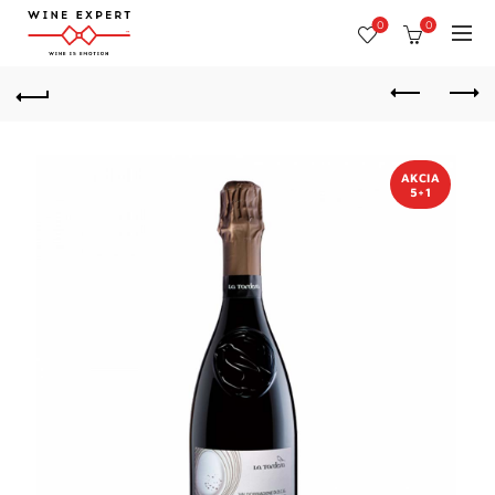
0
0
AKCIA
5+1