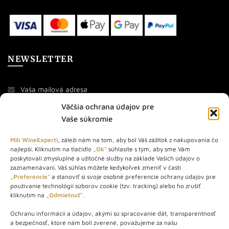
NEWSLETTER
Väčšia ochrana údajov pre
Vaše súkromie
Milí WineExperti
, záleží nám na tom, aby bol Váš zážitok z nakupovania čo
najlepší. Kliknutím na tlačidlo
„Ok“
súhlasíte s tým, aby sme Vám
O NÁS
poskytovali zmysluplné a užitočné služby na základe Vašich údajov o
zaznamenávaní. Váš súhlas môžete kedykoľvek zmeniť v časti
„Preferencie“
a stanoviť si svoje osobné preferencie ochrany údajov pre
STORE – obchod s vínom a destilátmi od roku 2010. Na našej
používanie technológií súborov cookie (tzv. tracking) alebo ho zrušiť
webovej stránke predávame viac ako 1000+ značkových
kliknutím na
„Odmietnuť“.
produktov.
Ochranu informácií a údajov, akými sú spracovanie dát, transparentnosť
Info tel.: +421 917 779 888
a bezpečnosť, ktoré nám boli zverené, považujeme za našu