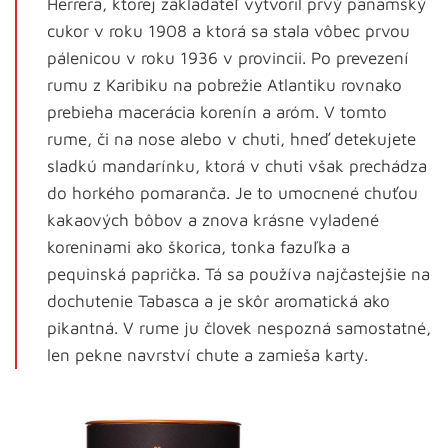
Herrera, ktorej zakladateľ vytvoril prvý panamský
cukor v roku 1908 a ktorá sa stala vôbec prvou
pálenicou v roku 1936 v provincii. Po prevezení
rumu z Karibiku na pobrežie Atlantiku rovnako
prebieha macerácia korenín a aróm. V tomto
rume, či na nose alebo v chuti, hneď detekujete
sladkú mandarínku, ktorá v chuti však prechádza
do horkého pomaranča. Je to umocnené chuťou
kakaových bôbov a znova krásne vyladené
koreninami ako škorica, tonka fazuľka a
pequinská paprička. Tá sa používa najčastejšie na
dochutenie Tabasca a je skôr aromatická ako
pikantná. V rume ju človek nespozná samostatné,
len pekne navrství chute a zamieša karty.