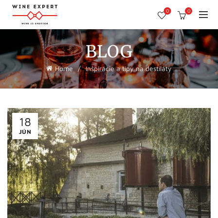
0
0
BLOG
Home
Inšpirácie a tipy na destiláty
18
JÚN