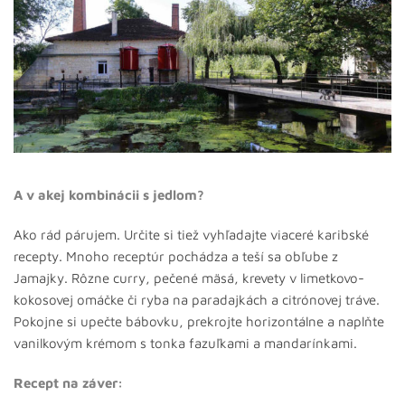
A v akej kombinácii s jedlom?
Ako rád párujem. Určite si tiež vyhľadajte viaceré karibské
recepty. Mnoho receptúr pochádza a teší sa obľube z
Jamajky. Rôzne curry, pečené mäsá, krevety v limetkovo-
kokosovej omáčke či ryba na paradajkách a citrónovej tráve.
Pokojne si upečte bábovku, prekrojte horizontálne a naplňte
vanilkovým krémom s tonka fazuľkami a mandarínkami.
Recept na záver: