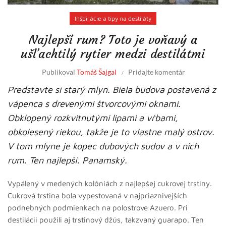
Inšpirácie a tipy na destiláty
Najlepší rum? Toto je voňavý a
ušľachtilý rytier medzi destilátmi
Publikoval
Tomáš Šajgal
Pridajte komentár
Predstavte si starý mlyn. Biela budova postavená z
vápenca s drevenými štvorcovými oknami.
Obklopený rozkvitnutými lipami a vŕbami,
obkolesený riekou, takže je to vlastne malý ostrov.
V tom mlyne je kopec dubových sudov a v nich
rum. Ten najlepší. Panamský.
Vypálený v medených kolóniách z najlepšej cukrovej trstiny.
Cukrová trstina bola vypestovaná v najpriaznivejších
podnebných podmienkach na polostrove Azuero. Pri
destilácii použili aj trstinový džús, takzvaný guarapo. Ten