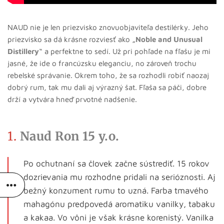
NAUD nie je len priezvisko znovuobjaviteľa destilérky. Jeho
priezvisko sa dá krásne rozviesť ako
„Noble and Unusual
Distillery“
a perfektne to sedí. Už pri pohľade na fľašu je mi
jasné, že ide o francúzsku eleganciu, no zároveň trochu
rebelské správanie. Okrem toho, že sa rozhodli robiť naozaj
dobrý rum, tak mu dali aj výrazný šat. Fľaša sa páči, dobre
drží a vytvára hneď prvotné nadšenie.
1.
Naud Ron 15 y.o.
Po ochutnaní sa človek začne sústrediť. 15 rokov
dozrievania mu rozhodne pridali na serióznosti. Aj
bežný konzument rumu to uzná. Farba tmavého
mahagónu predpovedá aromatiku vanilky, tabaku
a kakaa. Vo vôni je však krásne korenistý. Vanilka