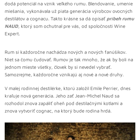
dodá potenciál na vznik veľkého rumu. Blendovanie, umenie
miešania, vykonávala už piata generácia výrobcov ovocných
destilátov a cognacu. Takto krásne sa dá opísať
príbeh
rumu
NAUD
, ktorý som ochutnal pre vás, od spoločnosti Wine
Expert.
Rum si každoročne nachádza nových a nových fanúšikov.
Niet sa čomu čudovať. Rumov je tak mnoho, že ak by boli na
jednom mieste všetky, človek by si nevedel vybrať.
Samozrejme, každoročne vznikajú aj nové a nové druhy.
V malej rodinnej destilérke, ktorú založil Emile Perrier, dnes
kraľuje nová generácia. Jeho zať Jean-Michel Naud sa
rozhodol znova zapáliť oheň pod destilačnými kotlami a
znova vytvoriť cognac, na ktorý bude rodina hrdá.