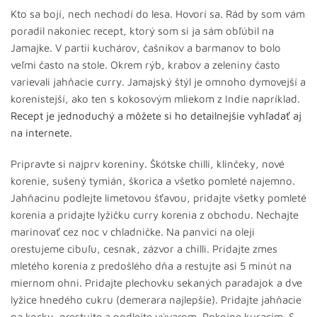
Kto sa bojí, nech nechodí do lesa. Hovorí sa. Rád by som vám
poradil nakoniec recept, ktorý som si ja sám obľúbil na
Jamajke. V partii kuchárov, čašníkov a barmanov to bolo
veľmi často na stole. Okrem rýb, krabov a zeleniny často
varievali jahňacie curry. Jamajský štýl je omnoho dymovejší a
korenistejší, ako ten s kokosovým mliekom z Indie napríklad.
Recept je jednoduchý a môžete si ho detailnejšie vyhľadať aj
na internete.
Pripravte si najprv koreniny. Škótske chilli, klinčeky, nové
korenie, sušený tymián, škorica a všetko pomleté najemno.
Jahňacinu podlejte limetovou šťavou, pridajte všetky pomleté
korenia a pridajte lyžičku curry korenia z obchodu. Nechajte
marinovať cez noc v chladničke. Na panvici na oleji
orestujeme cibuľu, cesnak, zázvor a chilli. Pridajte zmes
mletého korenia z predošlého dňa a restujte asi 5 minút na
miernom ohni. Pridajte plechovku sekaných paradajok a dve
lyžice hnedého cukru (demerara najlepšie). Pridajte jahňacie
na kocky, orestujte a podlejte vývarom. Pokojne kuracím. S