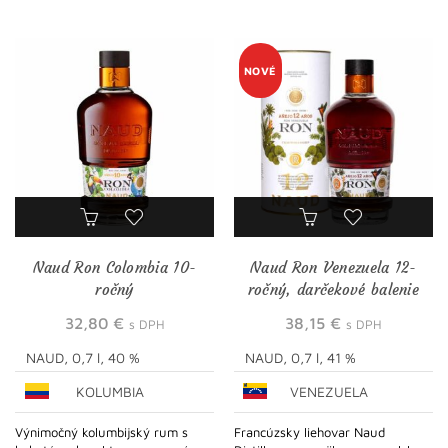
NOVÉ
Naud Ron Colombia 10-
Naud Ron Venezuela 12-
ročný
ročný, darčekové balenie
32,80
€
38,15
€
s DPH
s DPH
NAUD, 0,7 l, 40 %
NAUD, 0,7 l, 41 %
KOLUMBIA
VENEZUELA
Výnimočný kolumbijský rum s
Francúzsky liehovar Naud