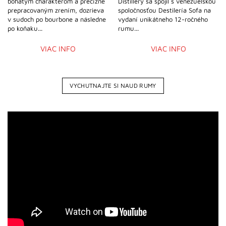
bohatým charakterom a precízne
Distillery sa spojil s venezuelskou
prepracovaným zrením, dozrieva
spoločnosťou Destilería Sofa na
v sudoch po bourbone a následne
vydaní unikátneho 12-ročného
po koňaku...
rumu...
VIAC INFO
VIAC INFO
VYCHUTNAJTE SI NAUD RUMY