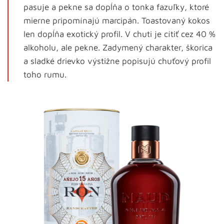
pasuje a pekne sa dopĺňa o tonka fazuľky, ktoré
mierne pripomínajú marcipán. Toastovaný kokos
len dopĺňa exotický profil. V chuti je cítiť cez 40 %
alkoholu, ale pekne. Zadymený charakter, škorica
a sladké drievko výstižne popisujú chuťový profil
toho rumu.