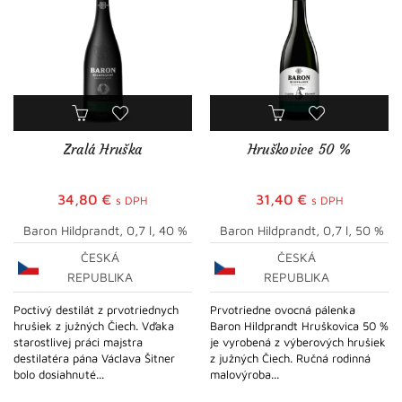
Zralá Hruška
Hruškovice 50 %
34,80
€
31,40
€
s DPH
s DPH
Baron Hildprandt, 0,7 l, 40 %
Baron Hildprandt, 0,7 l, 50 %
ČESKÁ
ČESKÁ
REPUBLIKA
REPUBLIKA
Poctivý destilát z prvotriednych
Prvotriedne ovocná pálenka
hrušiek z južných Čiech. Vďaka
Baron Hildprandt Hruškovica 50 %
starostlivej práci majstra
je vyrobená z výberových hrušiek
destilatéra pána Václava Šitner
z južných Čiech. Ručná rodinná
bolo dosiahnuté...
malovýroba...