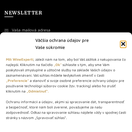
NEWSLETTER
Väčšia ochrana údajov pre
Vaše súkromie
Milí WineExperti
, záleží nám na tom, aby bol Váš zážitok z nakupovania čo
najlepší. Kliknutím na tlačidlo
„Ok“
súhlasíte s tým, aby sme Vám
O NÁS
poskytovali zmysluplné a užitočné služby na základe Vašich údajov o
zaznamenávaní. Váš súhlas môžete kedykoľvek zmeniť v časti
STORE – obchod s vínom a destilátmi od roku 2010. Na našej
„Preferencie“
a stanoviť si svoje osobné preferencie ochrany údajov pre
používanie technológií súborov cookie (tzv. tracking) alebo ho zrušiť
webovej stránke predávame viac ako 1000+ značkových
kliknutím na
„Odmietnuť“.
produktov.
Ochranu informácií a údajov, akými sú spracovanie dát, transparentnosť
Info tel.: +421 917 779 888
a bezpečnosť, ktoré nám boli zverené, považujeme za našu
Vínotéka: +421 917 888 879
zodpovednosť. Odkaz na spravovanie súhlasu nájdete vždy v spodnej časti
stránky s názvom „Spravovať súhlas“.
Vínotéka: Bratislavská 49/B, Bratislava 841 06
Centrála: Na vrátkach 1/N, Bratislava 841 01