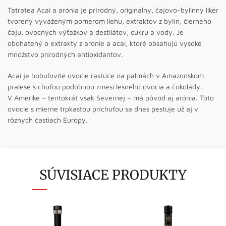
Tatratea Acai a arónia je prírodný, originálny, čajovo-bylinný likér
tvorený vyváženým pomerom liehu, extraktov z bylín, čierneho
čaju, ovocných výťažkov a destilátov, cukru a vody. Je
obohatený o extrakty z arónie a acai, ktoré obsahujú vysoké
množstvo prírodných antioxidantov.
Acai je bobuľovité ovocie rastúce na palmách v Amazonskom
pralese s chuťou podobnou zmesi lesného ovocia a čokolády.
V Amerike – tentokrát však Severnej – má pôvod aj arónia. Toto
ovocie s mierne trpkastou príchuťou sa dnes pestuje už aj v
rôznych častiach Európy.
SÚVISIACE PRODUKTY