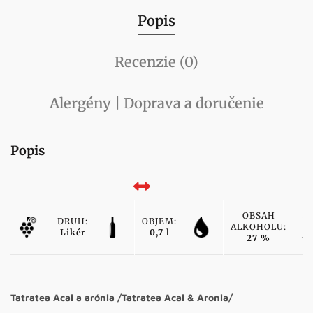
Popis
Recenzie (0)
Alergény | Doprava a doručenie
Popis
OBSAH
DRUH:
OBJEM:
ALKOHOLU:
Likér
0,7 l
27 %
Tatratea Acai a arónia /Tatratea Acai & Aronia/