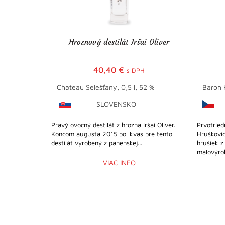
Hroznový destilát Iršai Oliver
40,40
€
s DPH
Chateau Selešťany, 0,5 l, 52 %
Baron H
SLOVENSKO
Pravý ovocný destilát z hrozna Iršai Oliver.
Prvotried
Koncom augusta 2015 bol kvas pre tento
Hruškovi
destilát vyrobený z panenskej...
hrušiek z
malovýrob
VIAC INFO