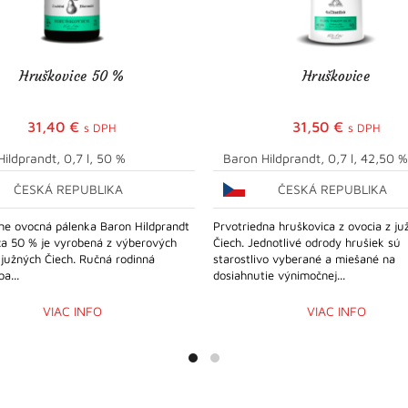
Hruškovice 50 %
Hruškovice
31,40
€
31,50
€
s DPH
s DPH
ildprandt, 0,7 l, 50 %
Baron Hildprandt, 0,7 l, 42,50 %
ČESKÁ REPUBLIKA
ČESKÁ REPUBLIKA
ne ovocná pálenka Baron Hildprandt
Prvotriedna hruškovica z ovocia z ju
ca 50 % je vyrobená z výberových
Čiech. Jednotlivé odrody hrušiek sú
 južných Čiech. Ručná rodinná
starostlivo vyberané a miešané na
a...
dosiahnutie výnimočnej...
VIAC INFO
VIAC INFO