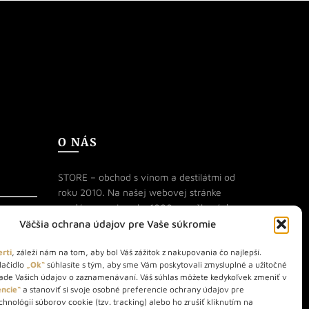
O NÁS
STORE – obchod s vínom a destilátmi od
roku 2010. Na našej webovej stránke
predávame viac ako 1000+ značkových
produktov.
Väčšia ochrana údajov pre Vaše súkromie
Info tel.: +421 917 779 888
rti
, záleží nám na tom, aby bol Váš zážitok z nakupovania čo najlepší.
lačidlo
„Ok“
súhlasíte s tým, aby sme Vám poskytovali zmysluplné a užitočné
Vínotéka: +421 917 888 879
lade Vašich údajov o zaznamenávaní. Váš súhlas môžete kedykoľvek zmeniť v
Vínotéka: Bratislavská 49/B,
ncie“
a stanoviť si svoje osobné preferencie ochrany údajov pre
hnológií súborov cookie (tzv. tracking) alebo ho zrušiť kliknutím na
Bratislava 841 06