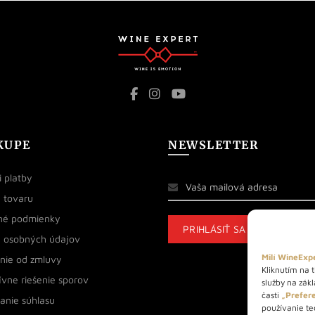
KUPE
NEWSLETTER
 platby
 tovaru
né podmienky
 osobných údajov
Milí WineExpe
nie od zmluvy
Kliknutím na t
ívne riešenie sporov
služby na zák
časti
„Prefere
anie súhlasu
používanie tec