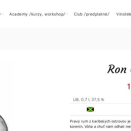
y
Academy /kurzy, workshop/
Club /predplatné/
Vinoté
Ron 
UB, 0,7 l, 37,5 %
Pravý rum z karibských ostrovov j
korenín. Vôňa a chuť nám odhalí nie