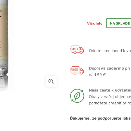
Viac info
NA SKLADE
Odosielame ihneď k v
Doprava zadarmo
pri
nad 59 €
Naša cesta k udržate
Obaly z vašej objedná
pomôžete chrániť prír
Ďakujeme, že podporujete loká