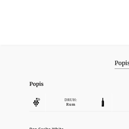
Popi
Popis
DRUH:
Rum
Ron Cariba White