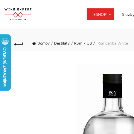
ESHOP
Služb
Domov
Destiláty
Rum
UB
Ron Cariba White