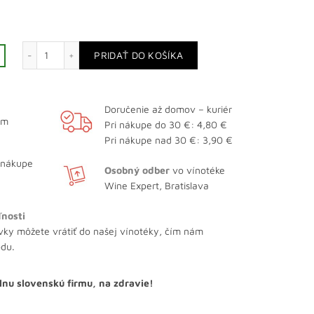
množstvo Ron Cariba White
PRIDAŤ DO KOŠÍKA
Doručenie až domov – kuriér
ám
Pri nákupe do 30 €: 4,80 €
Pri nákupe nad 30 €: 3,90 €
 nákupe
Osobný odber
vo vínotéke
Wine Expert, Bratislava
ľnosti
vky môžete vrátiť do našej vínotéky, čím nám
odu.
lnu slovenskú firmu, na zdravie!