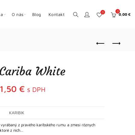
0
0
ka
O nás
Blog
Kontakt
0,00
€
Cariba White
11,50
€
s DPH
KARIBIK
e vyrábaný z pravého karibského rumu a zmesi rôznych
ktoré z nich…