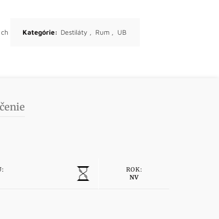
ých
Kategórie:
Destiláty
,
Rum
,
UB
čenie
:
ROK:
NV