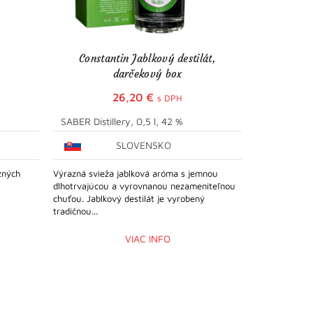
Constantin Jablkový destilát,
darčekový box
26,20
€
s DPH
SABER Distillery, 0,5 l, 42 %
Baron Hildp
SLOVENSKO
Č
žných
Výrazná svieža jablková aróma s jemnou
Jedinečný des
dlhotrvajúcou a vyrovnanou nezameniteľnou
prvotriednych
chuťou. Jablkový destilát je vyrobený
starostlivej p
tradičnou...
Václava...
VIAC INFO