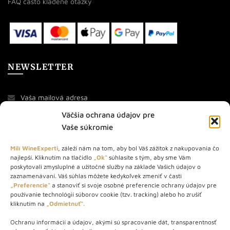
FAQ často kladené otázky
NEWSLETTER
Väčšia ochrana údajov pre
Vaše súkromie
Milí WineExperti
, záleží nám na tom, aby bol Váš zážitok z nakupovania čo
najlepší. Kliknutím na tlačidlo
„Ok“
súhlasíte s tým, aby sme Vám
O NÁS
poskytovali zmysluplné a užitočné služby na základe Vašich údajov o
zaznamenávaní. Váš súhlas môžete kedykoľvek zmeniť v časti
„Preferencie“
a stanoviť si svoje osobné preferencie ochrany údajov pre
STORE – obchod s vínom a destilátmi od roku 2010. Na našej
používanie technológií súborov cookie (tzv. tracking) alebo ho zrušiť
webovej stránke predávame viac ako 1000+ značkových
kliknutím na
„Odmietnuť“.
produktov.
Ochranu informácií a údajov, akými sú spracovanie dát, transparentnosť
Info tel.: +421 917 779 888