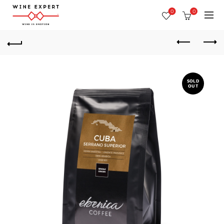
0
0
SOLD
OUT