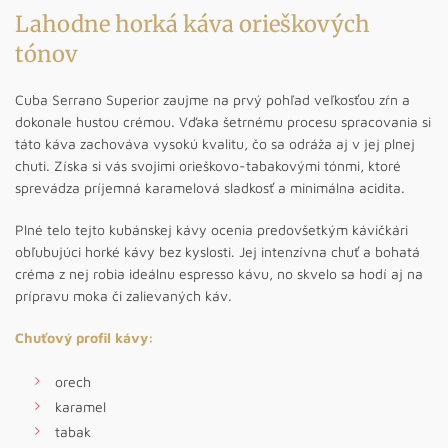
Lahodne horká káva orieškových
tónov
Cuba Serrano Superior zaujme na prvý pohľad veľkosťou zŕn a
dokonale hustou crémou. Vďaka šetrnému procesu spracovania si
táto káva zachováva vysokú kvalitu, čo sa odráža aj v jej plnej
chuti. Získa si vás svojimi orieškovo-tabakovými tónmi, ktoré
sprevádza príjemná karamelová sladkosť a minimálna acidita.
Plné telo tejto kubánskej kávy ocenia predovšetkým kávičkári
obľubujúci horké kávy bez kyslosti. Jej intenzívna chuť a bohatá
créma z nej robia ideálnu espresso kávu, no skvelo sa hodí aj na
prípravu moka či zalievaných káv.
Chuťový profil kávy:
orech
karamel
tabak