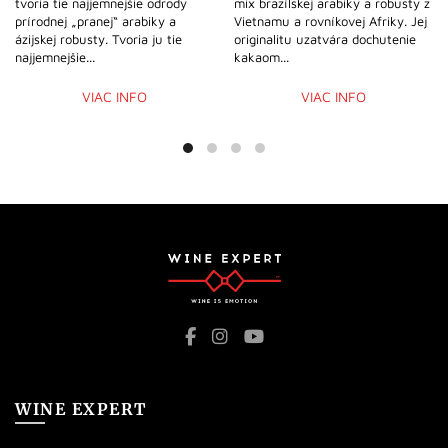
tvoria tie najjemnejšie odrody
mix brazílskej arabiky a robusty z
prírodnej „pranej“ arabiky a
Vietnamu a rovníkovej Afriky. Jej
ázijskej robusty. Tvoria ju tie
originalitu uzatvára dochutenie
najjemnejšie...
kakaom...
VIAC INFO
VIAC INFO
WINE EXPERT