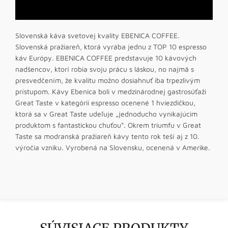
Slovenská káva svetovej kvality EBENICA COFFEE.
Slovenská pražiareň, ktorá vyrába jednu z TOP 10 espresso
káv Európy. EBENICA COFFEE predstavuje 10 kávových
nadšencov, ktorí robia svoju prácu s láskou, no najmä s
presvedčením, že kvalitu možno dosiahnuť iba trpezlivým
prístupom. Kávy Ebenica boli v medzinárodnej gastrosúťaži
Great Taste v kategórii espresso ocenené 1 hviezdičkou,
ktorá sa v Great Taste udeľuje „jednoducho vynikajúcim
produktom s fantastickou chuťou“. Okrem triumfu v Great
Taste sa modranská pražiareň kávy tento rok teší aj z 10.
výročia vzniku. Vyrobená na Slovensku, ocenená v Amerike.