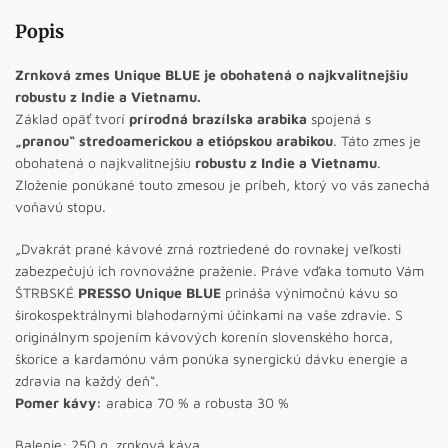
Popis
Zrnková zmes Unique BLUE je obohatená o najkvalitnejšiu
robustu z Indie a Vietnamu.
Základ opäť tvorí
prírodná brazílska
arabika
spojená s
„pranou“ stredoamerickou a etiópskou arabikou
. Táto zmes je
obohatená o najkvalitnejšiu
robustu
z Indie a Vietnamu
.
Zloženie ponúkané touto zmesou je príbeh, ktorý vo vás zanechá
voňavú stopu.
„Dvakrát prané kávové zrná roztriedené do rovnakej veľkosti
zabezpečujú ich rovnovážne praženie. Práve vďaka tomuto Vám
ŠTRBSKÉ
PRESSO Unique BLUE
prináša výnimočnú kávu so
širokospektrálnymi blahodarnými účinkami na vaše zdravie. S
originálnym spojením kávových korenín slovenského horca,
škorice a kardamónu vám ponúka synergickú dávku energie a
zdravia na každý deň“.
Pomer kávy:
arabica 70 % a robusta 30 %
Balenie: 250 g, zrnková káva