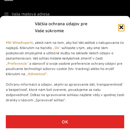
Väčšia ochrana údajov pre
Vaše súkromie
Milí WineExperti
, záleží nám na tom, aby bol Váš zážitok z nakupovania čo
najlepší. Kliknutím na tlačidlo
„Ok“
súhlasíte s tým, aby sme Vám
O NÁS
poskytovali zmysluplné a užitočné služby na základe Vašich údajov o
zaznamenávaní. Váš súhlas môžete kedykoľvek zmeniť v časti
„Preferencie“
a stanoviť si svoje osobné preferencie ochrany údajov pre
STORE – obchod s vínom a destilátmi od roku 2010. Na našej
používanie technológií súborov cookie (tzv. tracking) alebo ho zrušiť
webovej stránke predávame viac ako 1000+ značkových
kliknutím na
„Odmietnuť“.
produktov.
Ochranu informácií a údajov, akými sú spracovanie dát, transparentnosť
Info tel.: +421 917 779 888
a bezpečnosť, ktoré nám boli zverené, považujeme za našu
Vínotéka: +421 917 888 879
zodpovednosť. Odkaz na spravovanie súhlasu nájdete vždy v spodnej časti
stránky s názvom „Spravovať súhlas“.
Vínotéka: Bratislavská 49/B, Bratislava 841 06
Centrála: Na vrátkach 1/N, Bratislava 841 01
OK