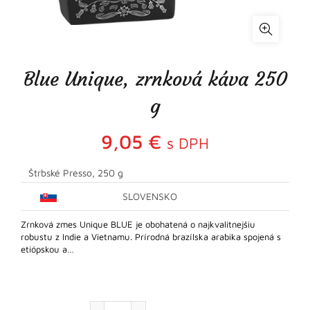
Blue Unique, zrnková káva 250
g
9,05
€
s DPH
Štrbské Presso, 250 g
SLOVENSKO
Zrnková zmes Unique BLUE je obohatená o najkvalitnejšiu
robustu z Indie a Vietnamu. Prírodná brazílska arabika spojená s
etiópskou a…
množstvo Blue Unique, zrnková káva 250 g