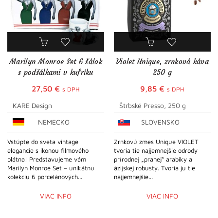
Marilyn Monroe Set 6 šálok
Violet Unique, zrnková káva
s podšálkami v kufríku
250 g
27,50
€
9,85
€
s DPH
s DPH
KARE Design
Štrbské Presso, 250 g
NEMECKO
SLOVENSKO
Vstúpte do sveta vintage
Zrnkovú zmes Unique VIOLET
elegancie s ikonou filmového
tvoria tie najjemnejšie odrody
plátna! Predstavujeme vám
prírodnej „pranej“ arabiky a
Marilyn Monroe Set – unikátnu
ázijskej robusty. Tvoria ju tie
kolekciu 6 porcelánových...
najjemnejšie...
VIAC INFO
VIAC INFO