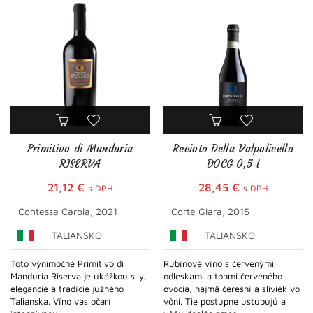
Primitivo di Manduria
Recioto Della Valpolicella
RISERVA
DOCG 0,5 l
21,12
€
28,45
€
s DPH
s DPH
Contessa Carola, 2021
Corte Giara, 2015
TALIANSKO
TALIANSKO
Toto výnimočné Primitivo di
Rubínové víno s červenými
Manduria Riserva je ukážkou sily,
odleskami a tónmi červeného
elegancie a tradície južného
ovocia, najmä čerešní a sliviek vo
Talianska. Víno vás očarí
vôni. Tie postupne ustupujú a