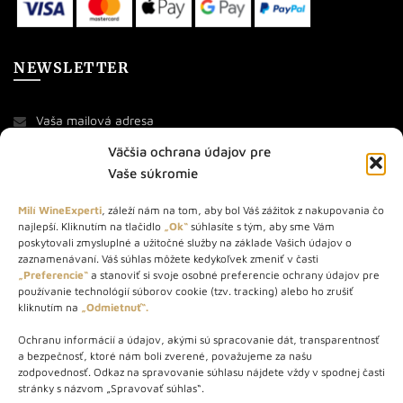
NEWSLETTER
Väčšia ochrana údajov pre
Vaše súkromie
Milí WineExperti
, záleží nám na tom, aby bol Váš zážitok z nakupovania čo
najlepší. Kliknutím na tlačidlo
„Ok“
súhlasíte s tým, aby sme Vám
O NÁS
poskytovali zmysluplné a užitočné služby na základe Vašich údajov o
zaznamenávaní. Váš súhlas môžete kedykoľvek zmeniť v časti
STORE – obchod s vínom a destilátmi od roku 2010. Na našej
„Preferencie“
a stanoviť si svoje osobné preferencie ochrany údajov pre
používanie technológií súborov cookie (tzv. tracking) alebo ho zrušiť
webovej stránke predávame viac ako 1000+ značkových
kliknutím na
„Odmietnuť“.
produktov.
Ochranu informácií a údajov, akými sú spracovanie dát, transparentnosť
Info tel.: +421 917 779 888
a bezpečnosť, ktoré nám boli zverené, považujeme za našu
Vínotéka: +421 917 888 879
zodpovednosť. Odkaz na spravovanie súhlasu nájdete vždy v spodnej časti
stránky s názvom „Spravovať súhlas“.
Vínotéka: Bratislavská 49/B, Bratislava 841 06