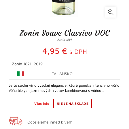
Zonin Soave Classico DOC
Zonin 1821
4,95
€
s DPH
Zonin 1821, 2019
TALIANSKO
Je to suché víno vysokej elegancie, ktoré ponúka intenzívnu vôňu.
Vôňa bielych jazmínových kvetov kombinovaná s vôňou…
Viac info
NIE JE NA SKLADE
Odosielame ihneď k vám