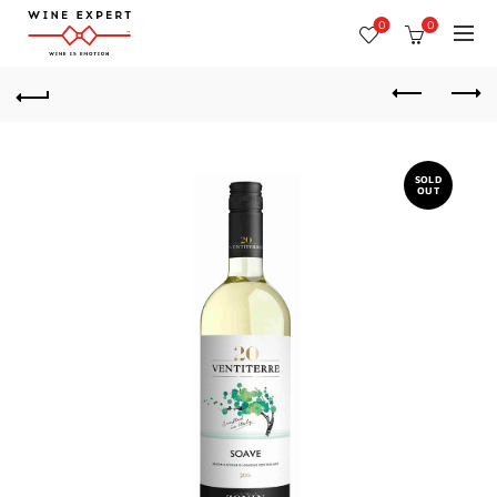
0
0
SOLD
OUT