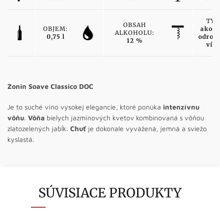
TYP
OBSAH
OBJEM:
akost
ALKOHOLU:
0,75 l
odrod
12 %
vín
Zonin Soave Classico DOC
Je to suché víno vysokej elegancie, ktoré ponúka
intenzívnu
vôňu
.
Vôňa
bielych jazmínových kvetov kombinovaná s vôňou
zlatozelených jabĺk.
Chuť
je dokonale vyvážená, jemná a sviežo
kyslastá.
SÚVISIACE PRODUKTY