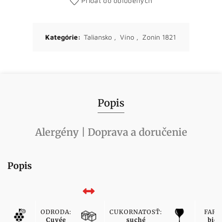
Pridať do obľúbených
Kategórie:
Taliansko
,
Víno
,
Zonin 1821
Popis
Alergény | Doprava a doručenie
Popis
ODRODA:
CUKORNATOSŤ:
FARB
Cuvée
suché
biel