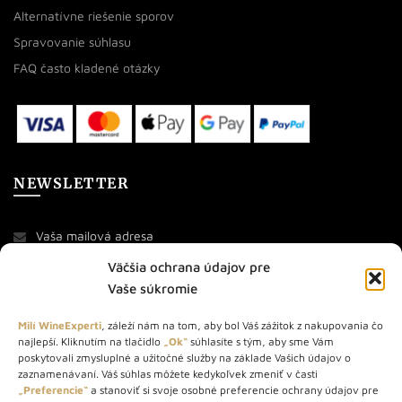
Alternatívne riešenie sporov
Spravovanie súhlasu
FAQ často kladené otázky
NEWSLETTER
Väčšia ochrana údajov pre
Vaše súkromie
Milí WineExperti
, záleží nám na tom, aby bol Váš zážitok z nakupovania čo
najlepší. Kliknutím na tlačidlo
„Ok“
súhlasíte s tým, aby sme Vám
O NÁS
poskytovali zmysluplné a užitočné služby na základe Vašich údajov o
zaznamenávaní. Váš súhlas môžete kedykoľvek zmeniť v časti
STORE – obchod s vínom a destilátmi od roku 2010. Na našej
„Preferencie“
a stanoviť si svoje osobné preferencie ochrany údajov pre