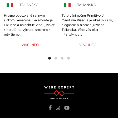
TALIANSKO
TALIANSKO
Hrozno pobozkané ranným
Toto výnimočné Primitivo di
slnkom! Amarone Fieramonte je
Manduria Riserva je ukážkou sily,
luxusné a ušľachtilé víno. „Vinice
elegancie a tradície južného
smerujú na východ, smerom k
Talianska. Víno vás očarí
mäkšiemu...
intenzívnou...
VIAC INFO
VIAC INFO