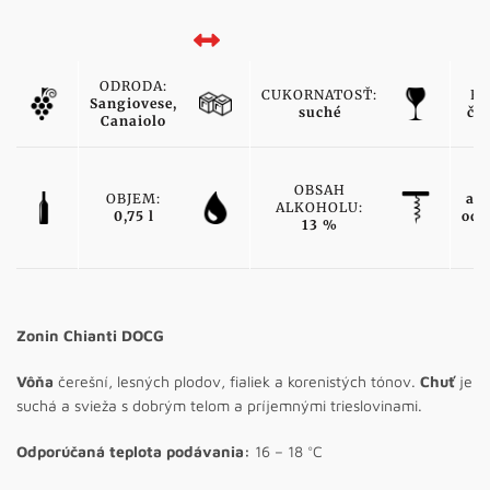
ODRODA:
CUKORNATOSŤ:
FA
Sangiovese,
suché
če
Canaiolo
T
OBSAH
OBJEM:
ak
ALKOHOLU:
0,75 l
odr
13 %
v
Zonin Chianti DOCG
Vôňa
čerešní, lesných plodov, fialiek a korenistých tónov.
Chuť
je
suchá a svieža s dobrým telom a príjemnými trieslovinami.
Odporúčaná teplota podávania:
16 – 18 °C