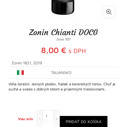
Zonin Chianti DOCG
Zonin 1821
8,00
€
s DPH
Zonin 1821, 2019
TALIANSKO
Vôňa čerešní, lesných plodov, fialiek a korenistých tónov. Chuť je
suchá a svieža s dobrým telom a príjemnými trieslovinami…
množstvo Zonin Chianti DOCG
Viac info
PRIDAŤ DO KOŠÍKA