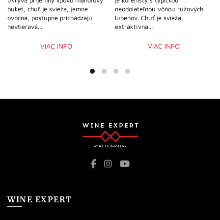
ukrýva príjemný lipovo mandľový
je korenistý s typickou
buket, chuť je svieža, jemne
neodolateľnou vôňou ružových
ovocná, postupne prichádzajú
lupeňov. Chuť je svieža,
nevtieravé...
extraktívna...
VIAC INFO
VIAC INFO
WINE EXPERT