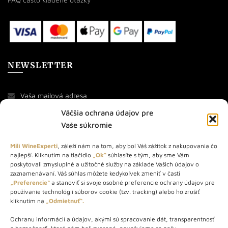
NEWSLETTER
Väčšia ochrana údajov pre
Vaše súkromie
Milí WineExperti
, záleží nám na tom, aby bol Váš zážitok z nakupovania čo
najlepší. Kliknutím na tlačidlo
„Ok“
súhlasíte s tým, aby sme Vám
O NÁS
poskytovali zmysluplné a užitočné služby na základe Vašich údajov o
zaznamenávaní. Váš súhlas môžete kedykoľvek zmeniť v časti
„Preferencie“
a stanoviť si svoje osobné preferencie ochrany údajov pre
STORE – obchod s vínom a destilátmi od roku 2010. Na našej
používanie technológií súborov cookie (tzv. tracking) alebo ho zrušiť
webovej stránke predávame viac ako 1000+ značkových
kliknutím na
„Odmietnuť“.
produktov.
Ochranu informácií a údajov, akými sú spracovanie dát, transparentnosť
Info tel.: +421 917 779 888