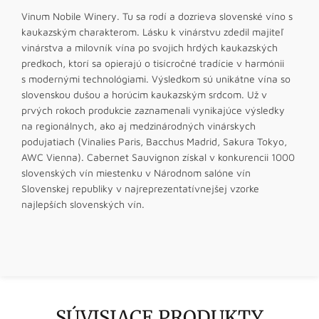
Vinum Nobile Winery. Tu sa rodí a dozrieva slovenské víno s
kaukazským charakterom. Lásku k vinárstvu zdedil majiteľ
vinárstva a milovník vína po svojich hrdých kaukazských
predkoch, ktorí sa opierajú o tisícročné tradície v harmónii
s modernými technológiami. Výsledkom sú unikátne vína so
slovenskou dušou a horúcim kaukazským srdcom. Už v
prvých rokoch produkcie zaznamenali vynikajúce výsledky
na regionálnych, ako aj medzinárodných vinárskych
podujatiach (Vinalies Paris, Bacchus Madrid, Sakura Tokyo,
AWC Vienna). Cabernet Sauvignon získal v konkurencii 1000
slovenských vín miestenku v Národnom salóne vín
Slovenskej republiky v najreprezentatívnejšej vzorke
najlepších slovenských vín.
SÚVISIACE PRODUKTY