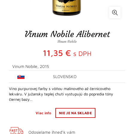
Vinum Nobile Alibernet
Vinum Nobile
11,35
€
s DPH
Vinum Nobile, 2015
SLOVENSKO
Víno purpurovej farby s vôňou malinového až černicového
lekváru. V južansky teplej chuti vystupujú do popredia tóny
čiernej bazy…
Viac info
NIE JE NA SKLADE
Odosielame ihneď k vám