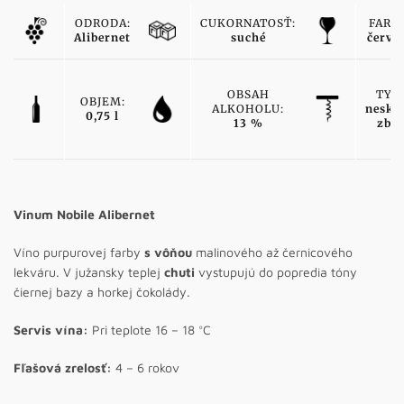
ODRODA:
CUKORNATOSŤ:
FARB
Alibernet
suché
červe
OBSAH
TYP:
OBJEM:
ALKOHOLU:
nesko
0,75 l
13 %
zber
Vinum Nobile Alibernet
Víno purpurovej farby
s vôňou
malinového až černicového
lekváru. V južansky teplej
chuti
vystupujú do popredia tóny
čiernej bazy a horkej čokolády.
Servis vína:
Pri teplote 16 – 18 °C
Fľašová zrelosť:
4 – 6 rokov