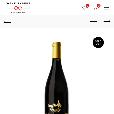
0
0
SOLD
OUT