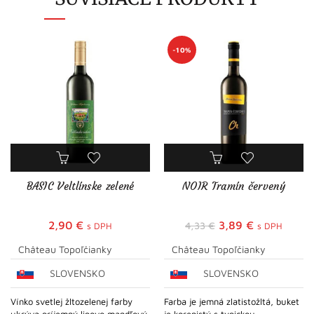
-10%
BASIC Veltlínske zelené
NOIR Tramín červený
Pôvodná
Aktuálna
2,90
€
3,89
€
4,33
€
s DPH
s DPH
cena
cena
Château Topoľčianky
Château Topoľčianky
bola:
je:
SLOVENSKO
SLOVENSKO
4,33 €.
3,89 €.
Vínko svetlej žltozelenej farby
Farba je jemná zlatistožltá, buket