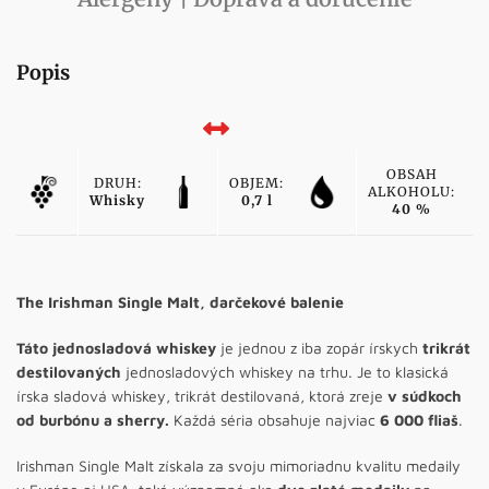
Popis
OBSAH
DRUH:
OBJEM:
ALKOHOLU:
Whisky
0,7 l
40 %
The Irishman Single Malt, darčekové balenie
Táto jednosladová whiskey
je jednou z iba zopár írskych
trikrát
destilovaných
jednosladových whiskey na trhu. Je to klasická
írska sladová whiskey, trikrát destilovaná, ktorá zreje
v súdkoch
od burbónu a sherry.
Každá séria obsahuje najviac
6 000 fliaš
.
Irishman Single Malt získala za svoju mimoriadnu kvalitu medaily