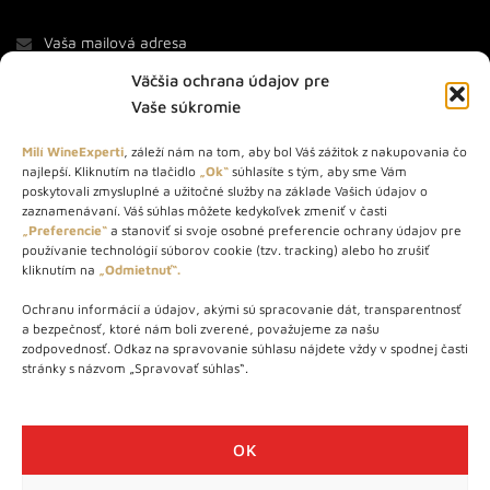
Väčšia ochrana údajov pre
Vaše súkromie
Milí WineExperti
, záleží nám na tom, aby bol Váš zážitok z nakupovania čo
najlepší. Kliknutím na tlačidlo
„Ok“
súhlasíte s tým, aby sme Vám
O NÁS
poskytovali zmysluplné a užitočné služby na základe Vašich údajov o
zaznamenávaní. Váš súhlas môžete kedykoľvek zmeniť v časti
STORE – obchod s vínom a destilátmi od roku 2010. Na našej
„Preferencie“
a stanoviť si svoje osobné preferencie ochrany údajov pre
používanie technológií súborov cookie (tzv. tracking) alebo ho zrušiť
webovej stránke predávame viac ako 1000+ značkových
kliknutím na
„Odmietnuť“.
produktov.
Ochranu informácií a údajov, akými sú spracovanie dát, transparentnosť
Info tel.: +421 917 779 888
a bezpečnosť, ktoré nám boli zverené, považujeme za našu
Vínotéka: +421 917 888 879
zodpovednosť. Odkaz na spravovanie súhlasu nájdete vždy v spodnej časti
stránky s názvom „Spravovať súhlas“.
Vínotéka: Bratislavská 49/B, Bratislava 841 06
Centrála: Na vrátkach 1/N, Bratislava 841 01
OK