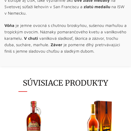
v Európe aj USA, také významné ako
dve zlaté medaily
na
Svetovej súťaži liehovín v San Franciscu a
zlatú medailu
na ISW
v Nemecku.
Vôňa
je jemne ovocná s chutnou broskyňou, sušenou marhuľou a
tropickým ovocím. Náznaky pomarančového kvetu a vanilkového
karamelu.
V chuti
vanilková sladkosť, škorica a zázvor, trochu
duba, sucháre, marhule.
Záver
je pomerne dlhý pretrvávajúci
finiš s jemne sladovou chuťou a sladkým dubom.
SÚVISIACE PRODUKTY