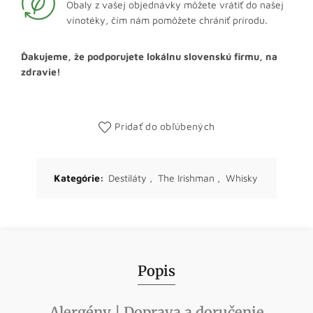
Obaly z vašej objednávky môžete vrátiť do našej
vínotéky, čím nám pomôžete chrániť prírodu.
Ďakujeme, že podporujete lokálnu slovenskú firmu, na
zdravie!
Pridať do obľúbených
Kategórie:
Destiláty
,
The Irishman
,
Whisky
Popis
Alergény | Doprava a doručenie