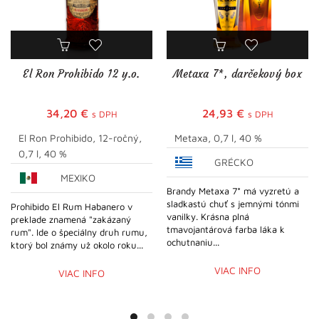
El Ron Prohibido 12 y.o.
Metaxa 7*, darčekový box
34,20
€
24,93
€
s DPH
s DPH
El Ron Prohibido, 12-ročný,
Metaxa, 0,7 l, 40 %
0,7 l, 40 %
GRÉCKO
MEXIKO
Brandy Metaxa 7* má vyzretú a
sladkastú chuť s jemnými tónmi
Prohibido El Rum Habanero v
vanilky. Krásna plná
preklade znamená "zakázaný
tmavojantárová farba láka k
rum". Ide o špeciálny druh rumu,
ochutnaniu...
ktorý bol známy už okolo roku...
VIAC INFO
VIAC INFO