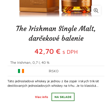
The Irishman Single Malt,
darčekové balenie
42,70
€
s DPH
The Irishman, 0,7 l, 40 %
ÍRSKO
Táto jednosladová whiskey je jednou z iba zopár írskych trikrát
destilovaných jednosladových whiskey na trhu. Je to klasická…
Viac info
NA SKLADE