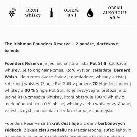
OBSAH
DRUH:
OBJEM:
ALKOHOLU:
Whisky
0,7 l
40 %
The Irishman Founders Reserve + 2 poháre, darčekové
balenie
Founders Reserve
je jedinečná stará írska
Pot Still
(kotlíková)
whiskey. Je to originálna zmes, ktorú vytvoril zakladateľ
Bernard
Walsh.
Ide o zmes dvoch štýlov jednosladovej whiskey a čistej
kotlíkovej whiskey (Single Pot Still) v pomere
70 %
jednosladovej
whiskey a
30 %
Single Pot Still. To je nezvyčajné, pretože je to
jediná írska zmesová whiskey, ktorá obsahuje 100 % whisky z
medeného kotlíka a 0 % obilnej whiskey alebo whiskey vyrábanej
v destilačných zariadeniach a vďaka tomu je chutnejšia.
Founders Reserve sa
trikrát destiluje
a zreje v
burbónových
súdkoch.
Získala
zlatú medailu
na Medzinárodnej súťaži liehovín
v Londýne, je jednou z najvyššie ocenených írskych whisky v