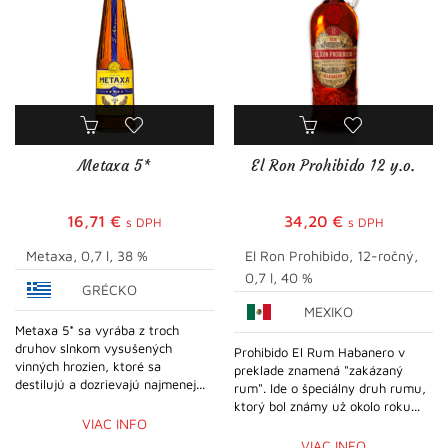
Metaxa 5*
El Ron Prohibido 12 y.o.
16,71
€
34,20
€
s DPH
s DPH
Metaxa, 0,7 l, 38 %
El Ron Prohibido, 12-ročný,
0,7 l, 40 %
GRÉCKO
MEXIKO
Metaxa 5* sa vyrába z troch
druhov slnkom vysušených
Prohibido El Rum Habanero v
vinných hrozien, ktoré sa
preklade znamená "zakázaný
destilujú a dozrievajú najmenej...
rum". Ide o špeciálny druh rumu,
ktorý bol známy už okolo roku...
VIAC INFO
VIAC INFO