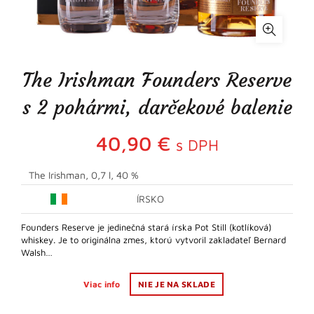
The Irishman Founders Reserve
s 2 pohármi, darčekové balenie
40,90
€
s DPH
The Irishman, 0,7 l, 40 %
ÍRSKO
Founders Reserve je jedinečná stará írska Pot Still (kotlíková)
whiskey. Je to originálna zmes, ktorú vytvoril zakladateľ Bernard
Walsh…
Viac info
NIE JE NA SKLADE