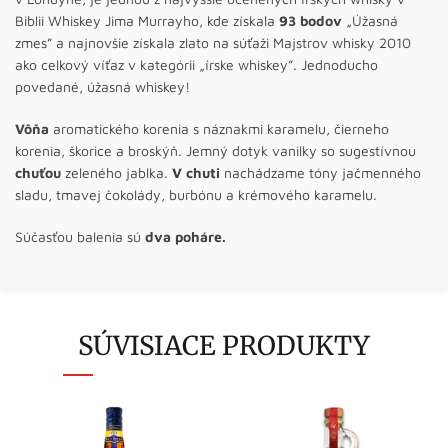
Biblii Whiskey Jima Murrayho, kde získala
93 bodov
„Úžasná
zmes” a najnovšie získala zlato na súťaži Majstrov whisky 2010
ako celkový víťaz v kategórii „írske whiskey”. Jednoducho
povedané, úžasná whiskey!
Vôňa
aromatického korenia s náznakmi karamelu, čierneho
korenia, škorice a broskýň. Jemný dotyk vanilky so sugestívnou
chuťou
zeleného jablka.
V chuti
nachádzame tóny jačmenného
sladu, tmavej čokolády, burbónu a krémového karamelu.
Súčasťou balenia sú
dva poháre.
SÚVISIACE PRODUKTY