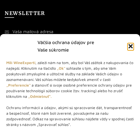
NEWSLETTER
Väčšia ochrana údajov pre
Vaše súkromie
Milí WineExperti
, záleží nám na tom, aby bol Váš zážitok z nakupovania čo
najlepší. Kliknutím na tlačidlo
„Ok“
súhlasíte s tým, aby sme Vám
O NÁS
poskytovali zmysluplné a užitočné služby na základe Vašich údajov o
zaznamenávaní. Váš súhlas môžete kedykoľvek zmeniť v časti
STORE – obchod s vínom a destilátmi od roku 2010. Na našej
„Preferencie“
a stanoviť si svoje osobné preferencie ochrany údajov pre
používanie technológií súborov cookie (tzv. tracking) alebo ho zrušiť
webovej stránke predávame viac ako 1000+ značkových
kliknutím na
„Odmietnuť“.
produktov.
Ochranu informácií a údajov, akými sú spracovanie dát, transparentnosť
Info tel.: +421 917 779 888
a bezpečnosť, ktoré nám boli zverené, považujeme za našu
Vínotéka: +421 917 888 879
zodpovednosť. Odkaz na spravovanie súhlasu nájdete vždy v spodnej časti
stránky s názvom „Spravovať súhlas“.
Vínotéka: Bratislavská 49/B, Bratislava 841 06
Centrála: Na vrátkach 1/N, Bratislava 841 01