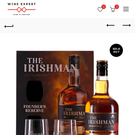
0
0
SOLD
OUT